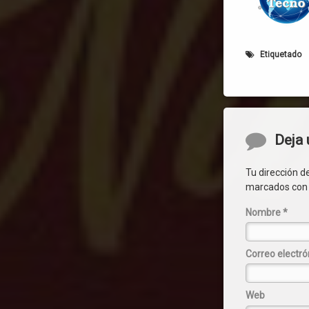
Etiquetado
Comentar
Deja 
Tu dirección d
marcados co
Nombre
*
Correo electr
Web