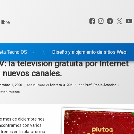
Facebook
Instagram
Telegr
X.c
libre
eta Tecno OS
Diseño y alojamiento de sitios Web
V: la televisión gratuita por Internet
 nuevos canales.
iembre 1, 2020
Actualizado el
febrero 3, 2021
por
Prof. Pablo Arreche
tretenimiento
te mes de diciembre nos
ncontramos con varios
trenos en la plataforma