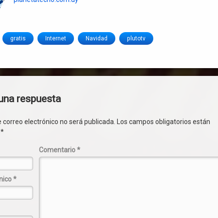
gratis
Internet
Navidad
plutotv
ios
una respuesta
e correo electrónico no será publicada.
Los campos obligatorios están
n
*
Comentario
*
ónico
*