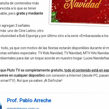
ratuita de contenidos más
recida a lo que es tener
cable, pero
gratis y mediante
e agregan 3 señales
ás: uno de Cine Latino, otro
clusividad a Bob Esponja y por último otro a la serie «Embarazada a los
 todo, ya que con motivo de las fiestas estarán disponibles durante el 
stas señales especiales: TV Kids Navidad, TV Navidad, MTV Hits Navida
bientales para dar un toque acorde en nuestro hogar: Luces Navideñas
 que Pluto TV es completamente gratuito,
todo el contenido está en es
verse en cualquier dispositivo
con conexión a Internet (desde PC, pasa
 smartTV). Así que ya sabes: ¡A Disfrutar!
Prof. Pablo Arreche
planetatecno.com.uy