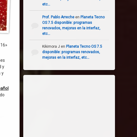
etc…
Prof. Pablo Arreche
en
Planeta Tecno
OS 7.5 disponible: programas
renovados, mejoras en la interfaz,
etc…
 16»
Kikimora J
en
Planeta Tecno OS 7.5
disponible: programas renovados,
mejoras en la interfaz, etc…
mes
d y
 y
pañol
ndo