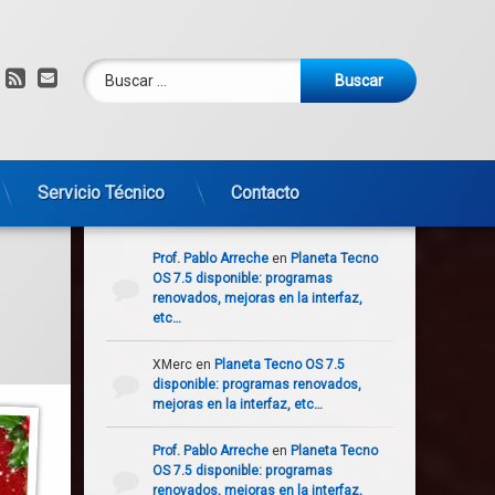
Buscar:
am
om
YouTube
RSS
Correo electrónico
Servicio Técnico
Contacto
Comentarios recientes
Prof. Pablo Arreche
en
Planeta Tecno
OS 7.5 disponible: programas
renovados, mejoras en la interfaz,
etc…
XMerc
en
Planeta Tecno OS 7.5
disponible: programas renovados,
mejoras en la interfaz, etc…
Prof. Pablo Arreche
en
Planeta Tecno
OS 7.5 disponible: programas
renovados, mejoras en la interfaz,