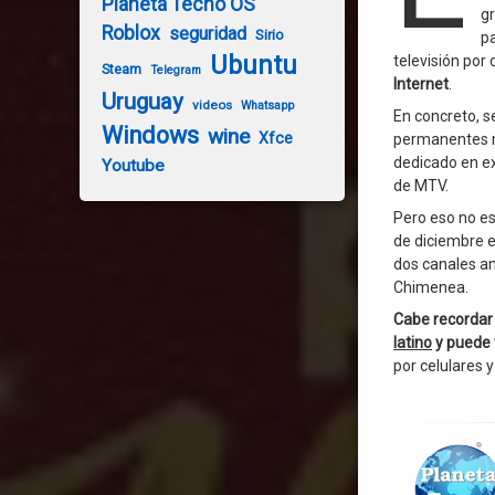
Planeta Tecno OS
g
Roblox
seguridad
Sirio
pa
Ubuntu
televisión por 
Steam
Telegram
Internet
.
Uruguay
videos
Whatsapp
En concreto, s
Windows
wine
Xfce
permanentes m
dedicado en ex
Youtube
de MTV.
Pero eso no es
de diciembre e
dos canales am
Chimenea.
Cabe recordar
latino
y puede 
por celulares y