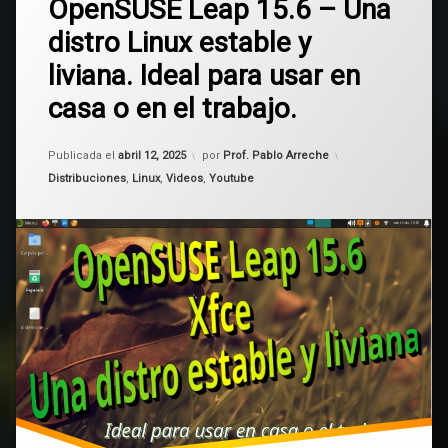
Leap
OpenSUSE Leap 15.6 – Una
un
comentario
distro Linux estable y
en
Linux
OpenSUSE
liviana. Ideal para usar en
Leap
OpenSUSE
15.6
casa o en el trabajo.
–
Una
Xfce
distro
Actualizado el
abril 12, 2025
Publicada el
abril 12, 2025
por
Prof. Pablo Arreche
Linux
Categorías:
estable
Distribuciones
,
Linux
,
Videos
,
Youtube
y
liviana.
Ideal
para
usar
en
casa
o
en
el
trabajo.