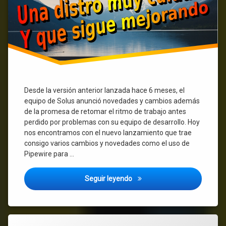
rendimiento
Desde la versión anterior lanzada hace 6 meses, el
equipo de Solus anunció novedades y cambios además
de la promesa de retomar el ritmo de trabajo antes
perdido por problemas con su equipo de desarrollo. Hoy
nos encontramos con el nuevo lanzamiento que trae
consigo varios cambios y novedades como el uso de
Pipewire para …
Solus OS 4.5 edición XFCE – 
Seguir leyendo
Etiquetado
Deja