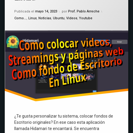
streaming
wallpaper
o
Actualizado el
mayo 14, 2023
Publicada el
mayo 14, 2023
por
Prof. Pablo Arreche
página
Xfce
Categorías:
Web
Como...
,
Linux
,
Noticias
,
Ubuntu
,
Videos
,
Youtube
como
fondo
de
Escritorio
en
Linux.
¿Te gusta personalizar tu sistema, colocar fondos de
Escritorio originales? En ese caso esta aplicación
llamada Hidamari te encantará. Se encuentra