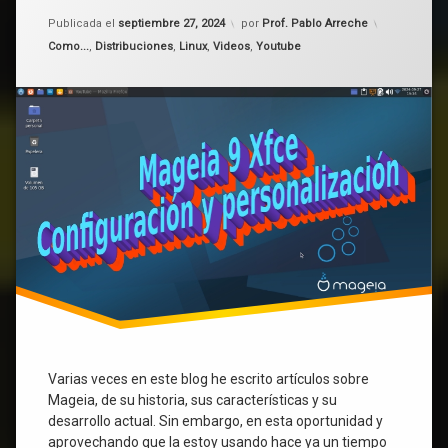
de
Actualizado el
septiembre 27, 2024
Publicada el
septiembre 27, 2024
por
Prof. Pablo Arreche
una
Categorías:
Como...
,
Distribuciones
,
Linux
,
Videos
,
Youtube
distro
Linux
ideal
para
el
uso
diario.
Varias veces en este blog he escrito artículos sobre
Mageia, de su historia, sus características y su
desarrollo actual. Sin embargo, en esta oportunidad y
aprovechando que la estoy usando hace ya un tiempo