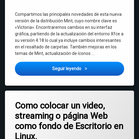
Compartimos las principales novedades de esta nueva
versión de la distribución Mint, cuyo nombre clave es
«Victoria». Encontraremos cambios en su interfaz
gráfica, partiendo de la actualización del entorno Xfce a
su versión 4.18 lo cual ya incluye cambios interesantes
en el resaltado de carpetas. También mejoras en los
temas de Mint, actualización de íconos …
Linux Mint 21.2 Xfce – Noved
Seguir leyendo
Etiquetado
Deja
Gnome
Como colocar un video,
un
comentario
streaming o página Web
en
Hidamari
Como
como fondo de Escritorio en
colocar
videos
un
Linux.
video,