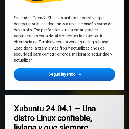
Sin dudas OpenSUSE es un sistema operativo que
destaca por su calidad tanto a nivel de diseño como de
desarrollo. Ese perfeccionismo alemán parece
adivinarse en cada detalle mientras lo usamos. A
diferencia de Tumbleweed (la versión rolling release),
Leap tiene lanzamientos fijos y actualizaciones de
seguridad para corregir errores, mejorar la seguridad y
actualizar …
OpenSUSE Leap 15.6 – Una dist
Seguir leyendo
Etiquetado
Deja
LTS
Xubuntu 24.04.1 – Una
un
comentario
distro Linux confiable,
en
Xfce
Xubuntu
liviana y que siempre
24.04.1