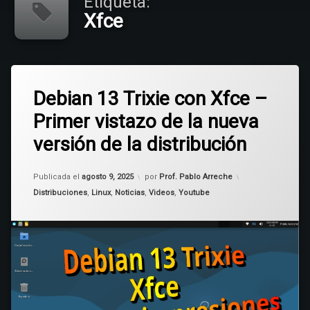
Etiqueta:
Xfce
Etiquetado
Deja
Debian
Debian 13 Trixie con Xfce –
un
comentario
Primer vistazo de la nueva
en
Trixie
Debian
versión de la distribución
13
Xfce
Trixie
con
Actualizado el
agosto 9, 2025
Publicada el
agosto 9, 2025
por
Prof. Pablo Arreche
Xfce
–
Categorías:
Distribuciones
,
Linux
,
Noticias
,
Videos
,
Youtube
Primer
vistazo
de
la
nueva
versión
de
la
distribución