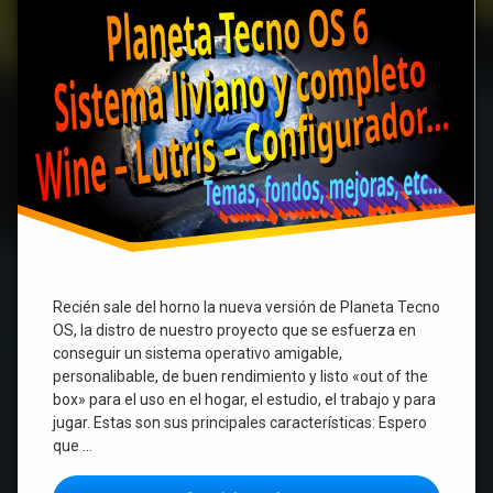
Linux
Xfce
con
Wine,
Lutris,
configurador
propio
y
más…
Recién sale del horno la nueva versión de Planeta Tecno
OS, la distro de nuestro proyecto que se esfuerza en
conseguir un sistema operativo amigable,
personalibable, de buen rendimiento y listo «out of the
box» para el uso en el hogar, el estudio, el trabajo y para
jugar. Estas son sus principales características: Espero
que …