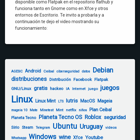
disponible como Flatpak en el repositorio flathub y
funciona tanto en Gnome como en Xfce y otros
entornos de Escritorio. Te invito a probarla y a
continuación te dejo el video mostrando su
funcionamiento:
Debian
Android
Ceibal
AGESIC
ciberseguridad
datos
distribuciones
Distribución
Facebook
Flatpak
juegos
gratis
GNU/Linux
hackeo
IA
Internet
juego
Linux
lutris
Linux Mint
Mageia
MacOS
LTS
Plan Ceibal
Mint
netflix
mageia 10
Mate
Minetest
niños
Planeta Tecno OS
Roblox
seguridad
Planeta Tecno
Ubuntu
Uruguay
Sirio
Steam
videos
Telegram
Windows
wine
Youtube
Xfce
Whatsapp