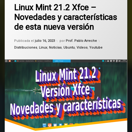
GTK
Linux Mint 21.2 Xfce –
un
comentario
Novedades y características
en
Linux
Linux
de esta nueva versión
Mint
Linux
21.2
Mint
Xfce
Actualizado el
julio 16, 2023
Publicada el
julio 16, 2023
por
Prof. Pablo Arreche
–
Novedades
Linux
Categorías:
Distribuciones
,
Linux
,
Noticias
,
Ubuntu
,
Videos
,
Youtube
y
Mint
características
21.2
de
esta
Xfce
nueva
versión