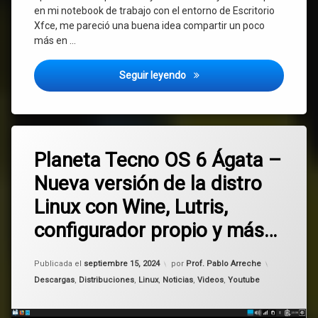
en mi notebook de trabajo con el entorno de Escritorio
Xfce, me pareció una buena idea compartir un poco
más en …
Mageia 9 Xfce – configuración
Seguir leyendo
Etiquetado
4
Debian
Planeta Tecno OS 6 Ágata –
comentarios
en
Nueva versión de la distro
Planeta
Linux
Tecno
Linux con Wine, Lutris,
OS
lutris
6
configurador propio y más…
Ágata
–
Planeta
Nueva
Tecno
Actualizado el
septiembre 15, 2024
Publicada el
septiembre 15, 2024
por
Prof. Pablo Arreche
versión
OS
Categorías:
de
Descargas
,
Distribuciones
,
Linux
,
Noticias
,
Videos
,
Youtube
la
wine
distro