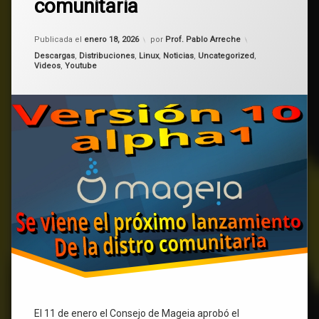
comunitaria
1
ha
Mageia
sido
Actualizado el
enero 18, 2026
Publicada el
enero 18, 2026
por
Prof. Pablo Arreche
lanzada
mageia
Categorías:
–
Descargas
,
Distribuciones
,
Linux
,
Noticias
,
Uncategorized
,
10
Videos
,
Youtube
Novedades
de
esta
gran
distro
Linux
comunitaria
El 11 de enero el Consejo de Mageia aprobó el