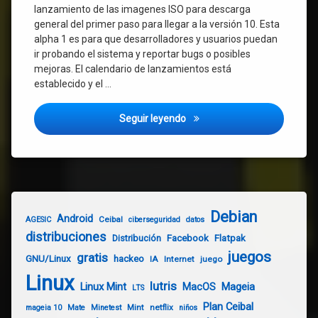
lanzamiento de las imagenes ISO para descarga
general del primer paso para llegar a la versión 10. Esta
alpha 1 es para que desarrolladores y usuarios puedan
ir probando el sistema y reportar bugs o posibles
mejoras. El calendario de lanzamientos está
establecido y el …
Mageia 10 alpha 1 ha sido la
Seguir leyendo
Debian
Android
Ceibal
AGESIC
ciberseguridad
datos
distribuciones
Distribución
Facebook
Flatpak
juegos
gratis
GNU/Linux
hackeo
IA
Internet
juego
Linux
lutris
Linux Mint
Mageia
MacOS
LTS
Plan Ceibal
Mint
netflix
mageia 10
Mate
Minetest
niños