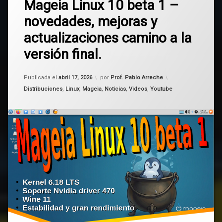
mageia
Mageia Linux 10 beta 1 –
un
10
comentario
novedades, mejoras y
en
Mageia
Mageia
actualizaciones camino a la
Linux
Linux
10
versión final.
beta
1
–
Actualizado el
abril 17, 2026
Publicada el
abril 17, 2026
por
Prof. Pablo Arreche
novedades,
Categorías:
mejoras
Distribuciones
,
Linux
,
Mageia
,
Noticias
,
Videos
,
Youtube
y
actualizaciones
camino
a
la
versión
final.