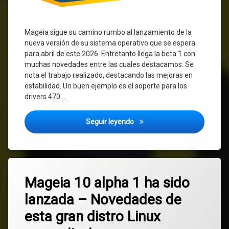
Mageia sigue su camino rumbo al lanzamiento de la
nueva versión de su sistema operativo que se espera
para abril de este 2026. Entretanto llega la beta 1 con
muchas novedades entre las cuales destacamos: Se
nota el trabajo realizado, destacando las mejoras en
estabilidad. Un buen ejemplo es el soporte para los
drivers 470 …
Mageia Linux 10 beta 1 – nove
Seguir leyendo
Etiquetado
Deja
alpha
Mageia 10 alpha 1 ha sido
un
comentario
lanzada – Novedades de
en
comunitaria
Mageia
esta gran distro Linux
10
Linux
alpha