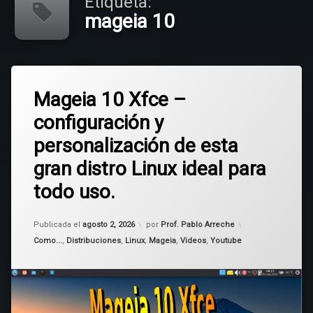
Etiqueta:
mageia 10
Etiquetado
Deja
Mageia
Mageia 10 Xfce –
un
comentario
configuración y
en
mageia
Mageia
10
personalización de esta
10
Xfce
gran distro Linux ideal para
–
configuración
todo uso.
y
personalización
de
Actualizado el
agosto 2, 2026
Publicada el
agosto 2, 2026
por
Prof. Pablo Arreche
esta
Categorías:
Como...
,
Distribuciones
,
Linux
,
Mageia
,
Videos
,
Youtube
gran
distro
Linux
ideal
para
todo