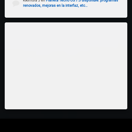
Kikimora J
en
Planeta Tecno OS 7.5 disponible: programas
renovados, mejoras en la interfaz, etc…