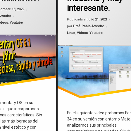
Linux
interesante.
Actualizado el
diciembre 18, 2022
iembre 18, 2022
Arreche
Actualizado
Publicada el
julio 21, 2021
ideos
,
Youtube
por
Prof. Pablo Arreche
Categorías:
Linux
,
Videos
,
Youtube
lementary OS en su
ue sigue incorporando
En el siguiente video probamos Fe
as características. Sin
34 en su versión con entorno Mate
 las más logradas del
analizamos sus principales
nivel estético y con