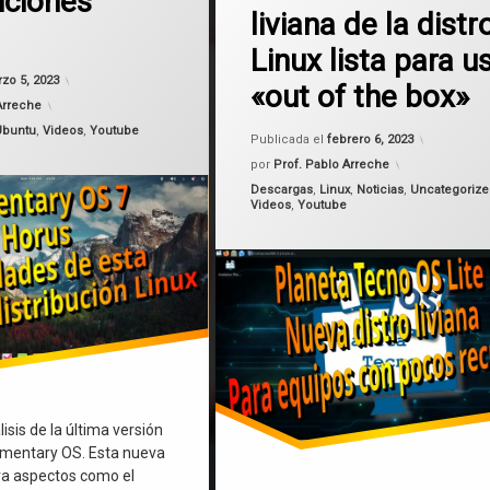
uciones
liviana de la distr
Distribución
Linux lista para u
gratis
Actualizado el
marzo 5, 2023
zo 5, 2023
«out of the box»
Arreche
Linux
Ubuntu
,
Videos
,
Youtube
Actualiza
Publicada el
febrero 6, 2023
LXDE
por
Prof. Pablo Arreche
Categorías:
Descargas
,
Linux
,
Noticias
,
Uncategoriz
Videos
,
Youtube
MXLinux
Planeta Tecno OS
lisis de la última versión
ementary OS. Esta nueva
ra aspectos como el