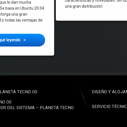
características y novedades. Sin d
 que le dan mucha
una gran distribución:
 Se basa en Ubuntu 20.04
 otorga una gran
 y todas las ventajas de
Elementary OS 6.1 Jólnir – Una distribución Linux preciosa,
uir leyendo
LANETA TECNO OS
DISEÑO Y ALOJA
NO OS
SERVICIO TÉCNI
OR DEL SISTEMA – PLANETA TECNO
o electrónico