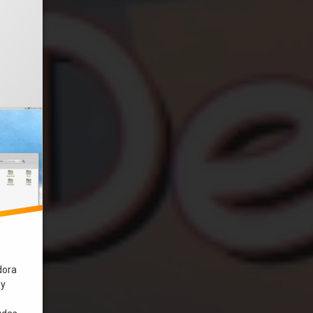
 el
julio 21, 2021
dora
 y