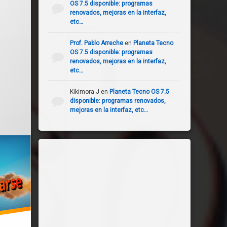
OS 7.5 disponible: programas
renovados, mejoras en la interfaz,
etc…
Prof. Pablo Arreche
en
Planeta Tecno
OS 7.5 disponible: programas
renovados, mejoras en la interfaz,
etc…
 el
julio 30, 2023
Kikimora J
en
Planeta Tecno OS 7.5
disponible: programas renovados,
mejoras en la interfaz, etc…