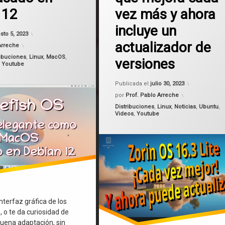
 12
vez más y ahora
Ubuntu
incluye un
Actualizado el
agosto 5, 2023
sto 5, 2023
Windows
actualizador de
Arreche
ribuciones
,
Linux
,
MacOS
,
versiones
Zorin OS
,
Youtube
Actualizado
Zorin OS Lite 16.3
Publicada el
julio 30, 2023
por
Prof. Pablo Arreche
Categorías:
Distribuciones
,
Linux
,
Noticias
,
Ubuntu
,
Videos
,
Youtube
interfaz gráfica de los
 o te da curiosidad de
uena adaptación, sin