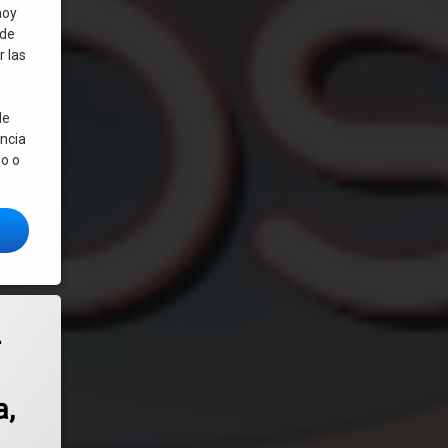
hoy
 de
r las
l
de
ncia
eo o
a de las más hermosas distribuciones Linux.
ecno OS Lite: nueva versión liviana de la distro Linux lista para usar «ou
le y de buen rendimiento.
ate – Compiz Spin: una distribución rápida, moderna y muy interesante.
–
a,