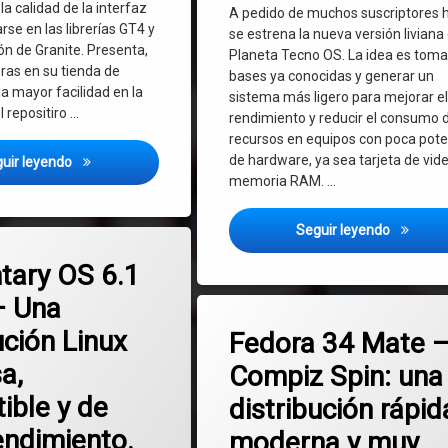
la calidad de la interfaz
A pedido de muchos suscriptores 
arse en las librerías GT4 y
se estrena la nueva versión liviana
ón de Granite. Presenta,
Planeta Tecno OS. La idea es toma
as en su tienda de
bases ya conocidas y generar un
a mayor facilidad en la
sistema más ligero para mejorar e
l repositiro …
rendimiento y reducir el consumo 
recursos en equipos con poca pote
de hardware, ya sea tarjeta de vid
Elementary OS 7 Horus – Novedades y características de un
uir leyendo
memoria RAM. …
Planeta T
Seguir leyendo
en Elementary OS 6.1 Jólnir – Una distribución Linux preciosa, compatib
mentario
tary OS 6.1
– Una
Etiquetado
en Fedora 34 M
Deja un comentario
Compiz
ución Linux
Fedora 34 Mate 
a,
Compiz Spin: una
Distribución
ible y de
distribución rápid
Fedora
endimiento.
moderna y muy