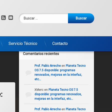
Buscar:
am
om
YouTube
RSS
Correo electrónico
Servicio Técnico
Contacto
Comentarios recientes
Prof. Pablo Arreche
en
Planeta Tecno
OS 7.5 disponible: programas
renovados, mejoras en la interfaz,
etc…
.3 Lite: una distro Linux que mejora cada vez más y ahora incluye un actualizado
XMerc
en
Planeta Tecno OS 7.5
:
disponible: programas renovados,
mejoras en la interfaz, etc…
Prof. Pablo Arreche
en
Planeta Tecno