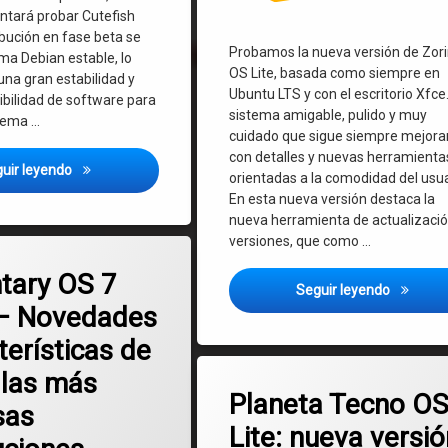
ntará probar Cutefish
ibución en fase beta se
Probamos la nueva versión de Zor
ima Debian estable, lo
OS Lite, basada como siempre en
una gran estabilidad y
Ubuntu LTS y con el escritorio Xfce
bilidad de software para
sistema amigable, pulido y muy
stema …
cuidado que sigue siempre mejor
con detalles y nuevas herramienta
Cutefish OS – Linux elegante como Mac OS y basado en De
uir leyendo
orientadas a la comodidad del usua
En esta nueva versión destaca la
nueva herramienta de actualizaci
versiones, que como …
en Elementary OS 7 Horus – Novedades y características de una de las
mentario
tary OS 7
Zorin OS
Seguir leyendo
– Novedades
terísticas de
Etiquetado
 las más
en Planeta Tecno OS 
2 comentarios
Debian
Planeta Tecno O
sas
Lite: nueva versió
descarga