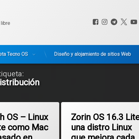
Facebook
Instagram
Telegr
X.c
libre
eta Tecno OS
Diseño y alojamiento de sitios Web
tiqueta:
istribución
Etiquetado
en Cutefish OS – Linux elegante como Mac OS y basado en Debian 12
en Zorin OS 16
mentario
Deja un comentario
Distribución
sh OS – Linux
Zorin OS 16.3 Lite
te como Mac
una distro Linux
Linux
asado en
que mejora cada
Lite