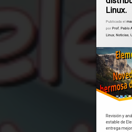
distrib
Linux.
Pantheon
Publicada el
mar
por
Prof. Pablo 
Categorías:
Linux
,
Noticias
,
Revisión y aná
estable de El
entrega mejo