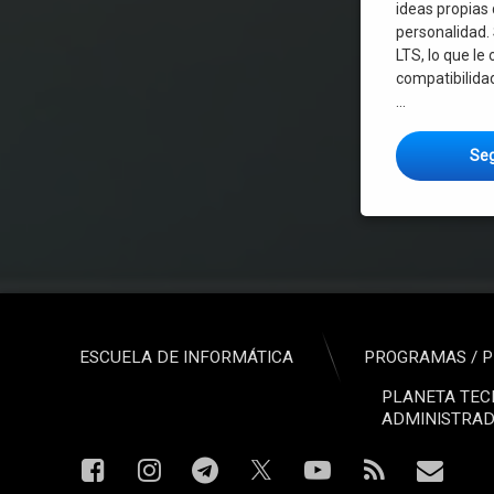
ideas propias
personalidad.
LTS, lo que le
compatibilidad
…
Seg
ESCUELA DE INFORMÁTICA
PROGRAMAS / P
PLANETA TEC
ADMINISTRAD
Facebook
Instagram
Telegram
YouTube
RSS
Corre