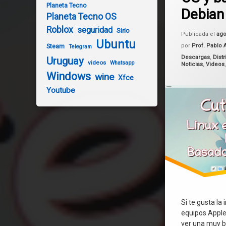
Planeta Tecno
Debian
Planeta Tecno OS
Distribución
Roblox
seguridad
Sirio
Publicada el
ago
Linux
Ubuntu
Steam
por
Prof. Pablo 
Telegram
Categorías:
Descargas
,
Dist
Uruguay
MacOS
videos
Whatsapp
Noticias
,
Videos
Windows
wine
Xfce
Youtube
Si te gusta la 
equipos Apple,
ver una muy b