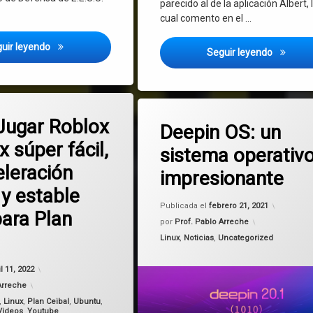
parecido al de la aplicación Albert, 
cual comento en el …
¿Por qué usar Linux?
uir leyendo
Synapse 
Seguir leyendo
Etiquetado
en Como Jugar Roblox en Linux súper fácil, con aceleración gráfica y estable
arios
en Deepin OS: 
Deja un comentario
ugar Roblox
China
Deepin OS: un
x súper fácil,
sistema operativ
Debian
eleración
impresionante
Deepin
 y estable
Publicada el
febrero 21, 2021
GNU/Linux
para Plan
por
Prof. Pablo Arreche
MacOS
Categorías:
Linux
,
Noticias
,
Uncategorized
Actualizado el
julio 6, 2022
Sistema
il 11, 2022
Arreche
Windows
,
Linux
,
Plan Ceibal
,
Ubuntu
,
Videos
,
Youtube