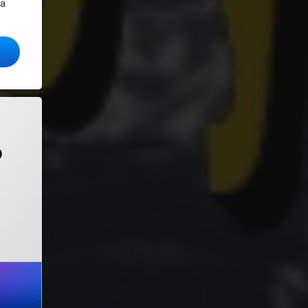
la
– como instalar y configurar este buscador universal para Linux
 (sirve para Plan Ceibal)
un sistema operativo impresionante
o