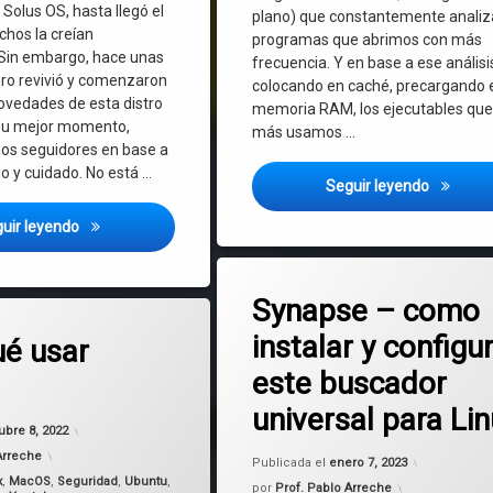
Solus OS, hasta llegó el
plano) que constantemente analiz
hos la creían
programas que abrimos con más
Sin embargo, hace unas
frecuencia. Y en base a ese análisi
ro revivió y comenzaron
colocando en caché, precargando e
ovedades de esta distro
memoria RAM, los ejecutables qu
 su mejor momento,
más usamos …
os seguidores en base a
o y cuidado. No está …
Acelera 
Seguir leyendo
Solus OS 4.4 – Conocemos las características de esta nueva
uir leyendo
Etiquetado
en Synapse – c
Deja un comentario
Albert
Synapse – como
en ¿Por qué usar Linux?
mentario
instalar y configu
Alfred
ué usar
este buscador
GNU/Linux
universal para Li
Actualizado el
octubre 8, 2022
Planeta Tecno OS
ubre 8, 2022
Actualizado
Arreche
Publicada el
enero 7, 2023
x
,
MacOS
,
Seguridad
,
Ubuntu
,
por
Prof. Pablo Arreche