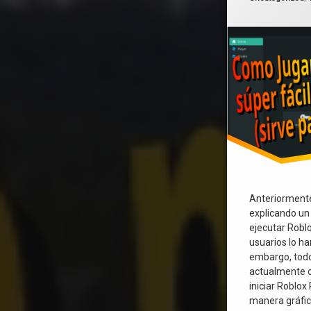
Anteriormente
explicando u
ejecutar Robl
usuarios lo ha
embargo, todo
actualmente 
iniciar Roblox
manera gráfic