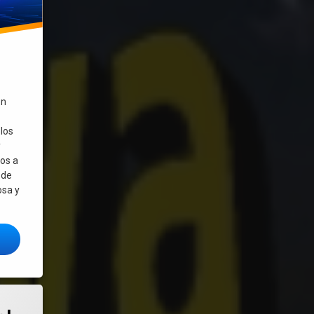
on
los
y
mos a
sde
osa y
S: un sistema operativo impresionante
el idioma desde la terminal en GNU/Linux