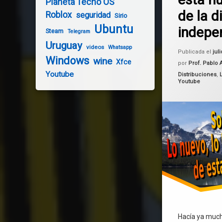
Planeta Tecno OS
Solus OS
de la d
Roblox
seguridad
Sirio
Ubuntu
indepe
Steam
Telegram
Uruguay
videos
Whatsapp
Publicada el
jul
Windows
wine
Xfce
por
Prof. Pablo 
Youtube
Categorías:
Distribuciones
,
Youtube
Hacía ya muc