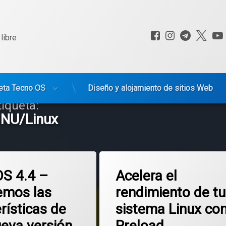
Facebook
Instagram
Telegr
X.c
libre
eta Tecno OS
Diseño y alojamiento de sitios Web
tiqueta:
NU/Linux
Etiquetado
en Solus OS 4.4 – Conocemos las características de esta nueva versión 
en Acelera el 
mentario
Deja un comentario
GNU/Linux
OS 4.4 –
Acelera el
mos las
rendimiento de tu
herramientas
rísticas de
sistema Linux co
memoria
ueva versión
Preload