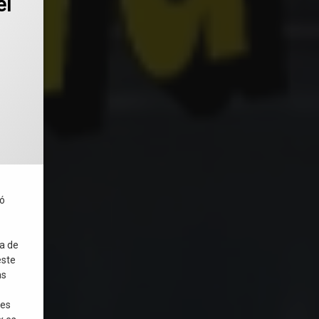
el
ica y estable (sirve para Plan Ceibal)
gó
a de
este
as
des