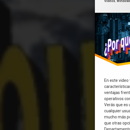
Videos
,
Window
Windows
En este video t
característic
ventajas fren
operativos c
Verás que es 
cualquier usua
mucho más pot
que otras opc
Departamento 