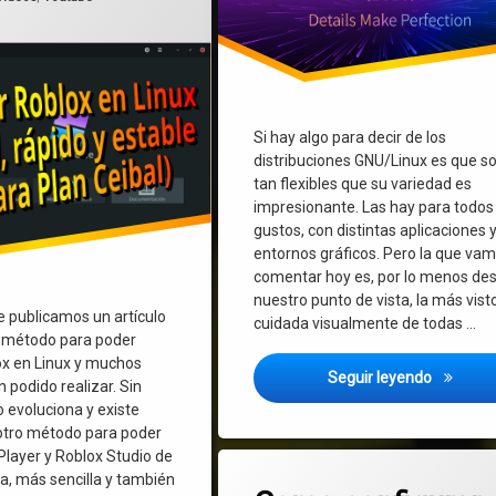
Si hay algo para decir de los
distribuciones GNU/Linux es que s
tan flexibles que su variedad es
impresionante. Las hay para todos 
gustos, con distintas aplicaciones 
entornos gráficos. Pero la que va
comentar hoy es, por lo menos de
nuestro punto de vista, la más vist
 publicamos un artículo
cuidada visualmente de todas …
n método para poder
ox en Linux y muchos
Deepin O
Seguir leyendo
n podido realizar. Sin
 evoluciona y existe
otro método para poder
 Player y Roblox Studio de
Etiquetado
en Como configurar 
2 comentarios
a, más sencilla y también
configuración