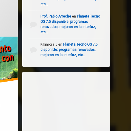
etc…
el
abril 2, 2023
Prof. Pablo Arreche
en
Planeta Tecno
OS 7.5 disponible: programas
renovados, mejoras en la interfaz,
etc…
Kikimora J
en
Planeta Tecno OS 7.5
disponible: programas renovados,
mejoras en la interfaz, etc…
a