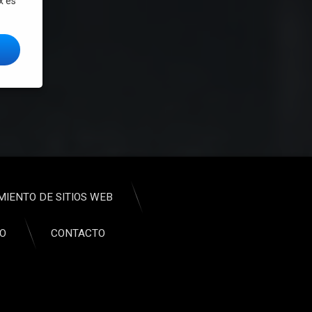
x es
figurar el idioma desde la terminal en GNU/Linux
MIENTO DE SITIOS WEB
CO
CONTACTO