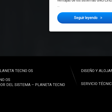
ventajas de los sistemas GNU/Linu
…
Como con
Seguir leyendo
LANETA TECNO OS
DISEÑO Y ALOJA
NO OS
SERVICIO TÉCNI
OR DEL SISTEMA – PLANETA TECNO
o electrónico