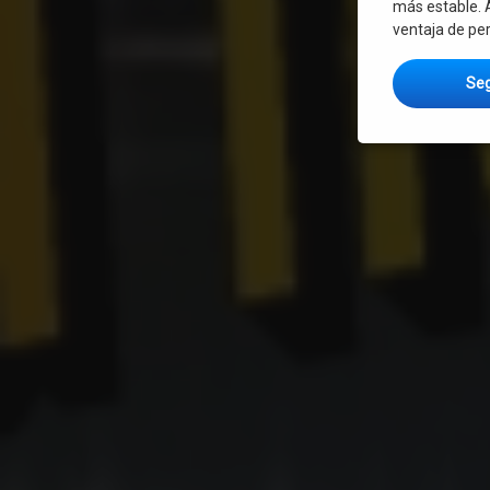
más estable. 
ventaja de per
Seg