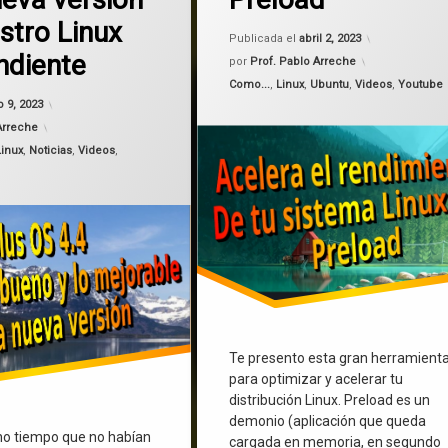
preload
istro Linux
Actualizado 
Publicada el
abril 2, 2023
zram
ndiente
por
Prof. Pablo Arreche
Categorías:
Como...
,
Linux
,
Ubuntu
,
Videos
,
Youtube
Zswap
Actualizado el
julio 9, 2023
io 9, 2023
Arreche
Linux
,
Noticias
,
Videos
,
Te presento esta gran herramient
para optimizar y acelerar tu
distribución Linux. Preload es un
demonio (aplicación que queda
ho tiempo que no habían
cargada en memoria, en segundo