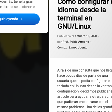
Como configurar 
Además, tiene la gran
mitirnos seleccionar el …
idioma desde la
español
terminal en
GNU/Linux
Como Jugar Roblox en Linux súper fácil, con aceleración gráf
uir leyendo
GNU/Linux
Linux
Publicada el
octubre 13, 2020
teclado
por
Prof. Pablo Arreche
Categorías:
Como...
,
Linux
,
Ubuntu
terminal
Ubuntu
A raíz de una consulta que nos lle
hace pocos días de parte de una
usuaria que no podía configurar el
teclado en Ubuntu desde la ventan
configuración, decidimos publicar 
artículo para ayudar a otra person
que pudieran encontrarse con el
mismo problema. Una de las gran