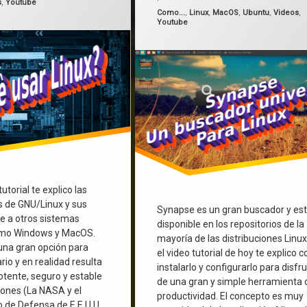
s
,
Youtube
Categorías:
Como...
,
Linux
,
MacOS
,
Ubuntu
,
Videos
,
Youtube
utorial te explico las
as de GNU/Linux y sus
Synapse es un gran buscador y es
te a otros sistemas
disponible en los repositorios de la
omo Windows y MacOS.
mayoría de las distribuciones Linux
una gran opción para
el video tutorial de hoy te explico 
rio y en realidad resulta
instalarlo y configurarlo para disfr
ente, seguro y estable
de una gran y simple herramienta 
iones (La NASA y el
productividad. El concepto es muy
de Defensa de E.E.U.U.