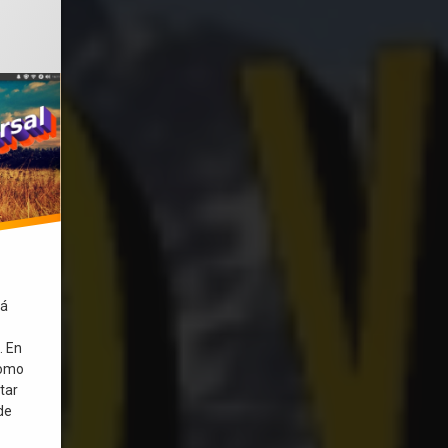
tá
. En
como
utar
de