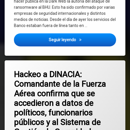
hacer pública en la Dark Web la autoría del ataque de
ransomware al BHU. Esto ha sido confirmado por varias
empresas de seguridad internacionales y distintos
medios de noticias. Desde el día de ayer los servicios del
Banco estaban fuera de línea tanto en …
Ciberataque al Banco Hipotec
Seguir leyendo
Etiquetado
Deja
DINACIA
Hackeo a DINACIA:
un
comentario
Comandante de la Fuerza
en
hackeo
Hackeo
Aérea confirma que se
a
Presidencia
DINACIA:
accedieron a datos de
Comandante
de
Seguridad
políticos, funcionarios
la
Pública
Fuerza
públicos y al Sistema de
Aérea
Uruguay
confirma