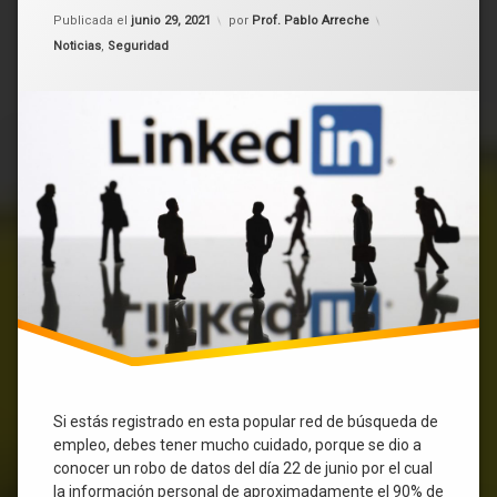
robado
de
Actualizado el
junio 29, 2021
Publicada el
junio 29, 2021
por
Prof. Pablo Arreche
datos
datos
Categorías:
de
Noticias
,
Seguridad
700
millones
de
cuentas
e
incluyen
hasta
el
teléfono
Si estás registrado en esta popular red de búsqueda de
empleo, debes tener mucho cuidado, porque se dio a
conocer un robo de datos del día 22 de junio por el cual
la información personal de aproximadamente el 90% de