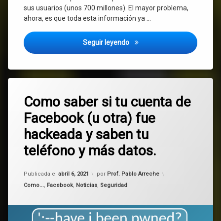
sus usuarios (unos 700 millones). El mayor problema,
ahora, es que toda esta información ya …
Cuidado si usas Linkedin: han
Seguir leyendo
Etiquetado
Deja
correo
Como saber si tu cuenta de
un
comentario
Facebook (u otra) fue
en
Facebook
Como
hackeada y saben tu
saber
hackeo
si
teléfono y más datos.
tu
cuenta
seguridad
de
Actualizado el
abril 6, 2021
Publicada el
abril 6, 2021
por
Prof. Pablo Arreche
Facebook
teléfono
Categorías:
(u
Como...
,
Facebook
,
Noticias
,
Seguridad
otra)
Uruguay
fue
hackeada
y