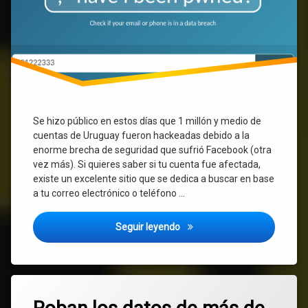
saben
tu
teléfono
y
más
datos.
Se hizo público en estos días que 1 millón y medio de
cuentas de Uruguay fueron hackeadas debido a la
enorme brecha de seguridad que sufrió Facebook (otra
vez más). Si quieres saber si tu cuenta fue afectada,
existe un excelente sitio que se dedica a buscar en base
a tu correo electrónico o teléfono …
Como saber si tu cuenta de F
Seguir leyendo
Etiquetado
Deja
correos
un