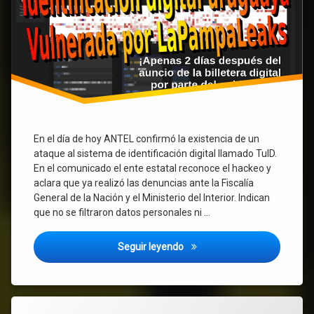
parte
del
gobierno
En el día de hoy ANTEL confirmó la existencia de un
ataque al sistema de identificación digital llamado TuID.
En el comunicado el ente estatal reconoce el hackeo y
aclara que ya realizó las denuncias ante la Fiscalía
General de la Nación y el Ministerio del Interior. Indican
que no se filtraron datos personales ni …
Hackeo en Uruguay al sistema 
Seguir leyendo
Etiquetado
1