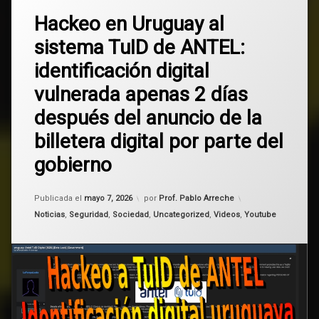
2
AGESIC
Hackeo en Uruguay al
comentarios
en
sistema TuID de ANTEL:
Hackeo
ANTEL
en
identificación digital
Uruguay
billetera
al
vulnerada apenas 2 días
digital
sistema
TuID
después del anuncio de la
de
datos
ANTEL:
billetera digital por parte del
identificación
firma
digital
gobierno
digital
vulnerada
apenas
hackeo
Actualizado el
mayo 7, 2026
2
Publicada el
mayo 7, 2026
por
Prof. Pablo Arreche
días
Categorías:
Noticias
,
Seguridad
,
Sociedad
,
Uncategorized
,
Videos
,
Youtube
después
LaPampaleaks
del
anuncio
pampaleaks
de
la
Tuid
billetera
digital
por
Uruguay