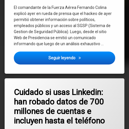
El comandante de la Fuerza Aérea Fernando Colina
explicó ayer en rueda de prensa que el hackeo de ayer
permitió obtener información sobre políticos,
empleados públicos y un acceso al SGSP (Sistema de
Gestion de Seguridad Pública). Luego, desde el sitio
Web de Presidencia se emitió un comunicado
informando que luego de un análisis exhaustivo …
Hackeo a DINACIA: Comandante
Seguir leyendo
Etiquetado
Deja
datos
Cuidado si usas Linkedin:
un
comentario
han robado datos de 700
en
hackeo
Cuidado
millones de cuentas e
si
linkedin
usas
incluyen hasta el teléfono
Linkedin:
han
robo