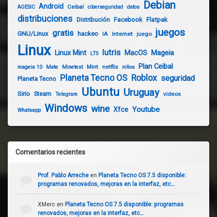
Debian
Android
Ceibal
AGESIC
ciberseguridad
datos
distribuciones
Distribución
Facebook
Flatpak
juegos
gratis
GNU/Linux
hackeo
IA
Internet
juego
Linux
lutris
Linux Mint
Mageia
MacOS
LTS
Plan Ceibal
Mint
netflix
mageia 10
Mate
Minetest
niños
Planeta Tecno OS
Roblox
seguridad
Planeta Tecno
Ubuntu
Uruguay
Sirio
Steam
videos
Telegram
Windows
wine
Youtube
Xfce
Whatsapp
Comentarios recientes
Prof. Pablo Arreche
en
Planeta Tecno OS 7.5 disponible:
programas renovados, mejoras en la interfaz, etc…
XMerc
en
Planeta Tecno OS 7.5 disponible: programas
renovados, mejoras en la interfaz, etc…