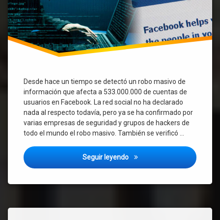
Uruguay
y
Latinoamérica.
Desde hace un tiempo se detectó un robo masivo de
información que afecta a 533.000.000 de cuentas de
usuarios en Facebook. La red social no ha declarado
nada al respecto todavía, pero ya se ha confirmado por
varias empresas de seguridad y grupos de hackers de
todo el mundo el robo masivo. También se verificó …
Roban los datos de más de 50
Seguir leyendo