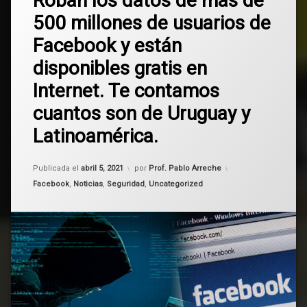
Roban los datos de más de
comentario
500 millones de usuarios de
en
cuentas
Roban
Facebook y están
los
datos
datos
disponibles gratis en
de
más
Facebook
Internet. Te contamos
de
500
cuantos son de Uruguay y
hackeo
millones
de
Latinoamérica.
robo
usuarios
de
Facebook
seguridad
Publicada el
abril 5, 2021
por
Prof. Pablo Arreche
y
Categorías:
Facebook
,
Noticias
,
Seguridad
,
Uncategorized
están
teléfonos
disponibles
gratis
Uruguay
en
Internet.
Te
contamos
cuantos
son
de