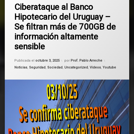
Banco
Ciberataque al Banco
comentario
en
Hipotecario
Hipotecario del Uruguay –
Ciberataque
del
al
Uruguay
Se filtran más de 700GB de
Banco
Hipotecario
BHU
información altamente
del
Uruguay
sensible
hackeo
–
Se
filtran
Ransomware
Actualizado el
octubre 3, 2025
Publicada el
octubre 3, 2025
por
Prof. Pablo Arreche
más
Categorías:
Noticias
,
Seguridad
,
Sociedad
,
Uncategorized
,
Videos
,
Youtube
de
Uruguay
700GB
de
información
altamente
sensible