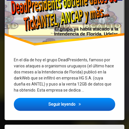
públicas…
En el día de hoy el grupo DeadPresidents, famoso por
varios ataques a organismos uruguayos (el último hace
dos meses a la Intendencia de Florida) publicó en la
darkWeb que se infiltró en empresa HG S.A. (cuya
dueña es ANTEL) y puso a la venta 12GB de datos que
ha obtenido. Esta empresa se dedica …
Hackeo a empresa HG de ANTE
Seguir leyendo
Etiquetado