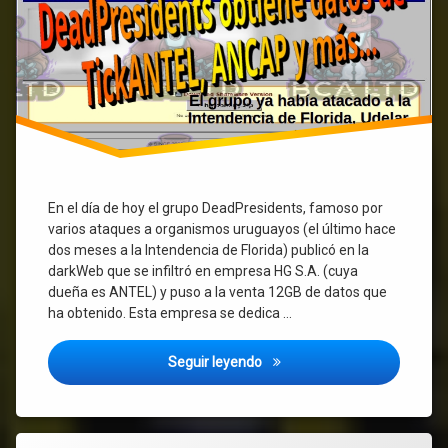
públicas…
En el día de hoy el grupo DeadPresidents, famoso por
varios ataques a organismos uruguayos (el último hace
dos meses a la Intendencia de Florida) publicó en la
darkWeb que se infiltró en empresa HG S.A. (cuya
dueña es ANTEL) y puso a la venta 12GB de datos que
ha obtenido. Esta empresa se dedica …
Hackeo a empresa HG de ANTE
Seguir leyendo
Etiquetado