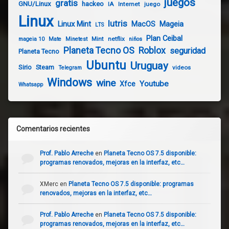
juegos
gratis
GNU/Linux
hackeo
IA
Internet
juego
Linux
lutris
Linux Mint
Mageia
MacOS
LTS
Plan Ceibal
Mint
netflix
mageia 10
Mate
Minetest
niños
Planeta Tecno OS
Roblox
seguridad
Planeta Tecno
Ubuntu
Uruguay
Sirio
Steam
videos
Telegram
Windows
wine
Youtube
Xfce
Whatsapp
Comentarios recientes
Prof. Pablo Arreche
en
Planeta Tecno OS 7.5 disponible:
programas renovados, mejoras en la interfaz, etc…
XMerc
en
Planeta Tecno OS 7.5 disponible: programas
renovados, mejoras en la interfaz, etc…
Prof. Pablo Arreche
en
Planeta Tecno OS 7.5 disponible:
programas renovados, mejoras en la interfaz, etc…