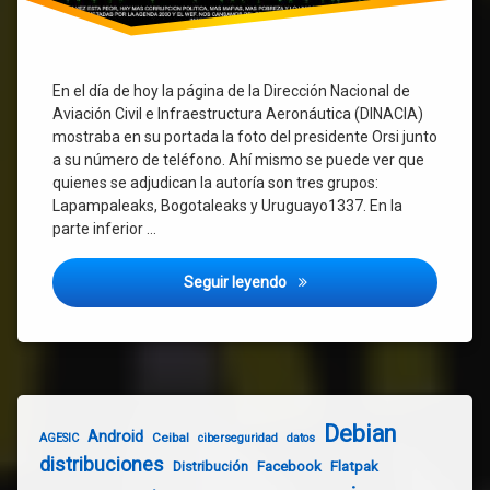
En el día de hoy la página de la Dirección Nacional de
Aviación Civil e Infraestructura Aeronáutica (DINACIA)
mostraba en su portada la foto del presidente Orsi junto
a su número de teléfono. Ahí mismo se puede ver que
quienes se adjudican la autoría son tres grupos:
Lapampaleaks, Bogotaleaks y Uruguayo1337. En la
parte inferior …
Hackean la Web de DINACIA d
Seguir leyendo
Debian
Android
Ceibal
AGESIC
ciberseguridad
datos
distribuciones
Distribución
Facebook
Flatpak