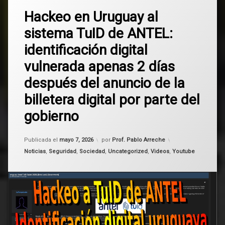
2
AGESIC
Hackeo en Uruguay al
comentarios
en
sistema TuID de ANTEL:
Hackeo
ANTEL
en
identificación digital
Uruguay
billetera
al
vulnerada apenas 2 días
digital
sistema
TuID
después del anuncio de la
de
datos
ANTEL:
billetera digital por parte del
identificación
firma
digital
gobierno
digital
vulnerada
apenas
hackeo
Actualizado el
mayo 7, 2026
2
Publicada el
mayo 7, 2026
por
Prof. Pablo Arreche
días
Categorías:
Noticias
,
Seguridad
,
Sociedad
,
Uncategorized
,
Videos
,
Youtube
después
LaPampaleaks
del
anuncio
pampaleaks
de
la
Tuid
billetera
digital
por
Uruguay