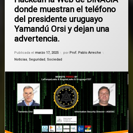
comentario
donde muestran el teléfono
en
Orsi
Hackean
del presidente uruguayo
la
Uruguay
Web
Yamandú Orsi y dejan una
de
DINACIA
Yamandú
advertencia.
donde
Orsi
muestran
el
Actualizado el
marzo 17, 2025
Publicada el
marzo 17, 2025
por
Prof. Pablo Arreche
teléfono
Categorías:
Noticias
,
Seguridad
,
Sociedad
del
presidente
uruguayo
Yamandú
Orsi
y
dejan
una
advertencia.