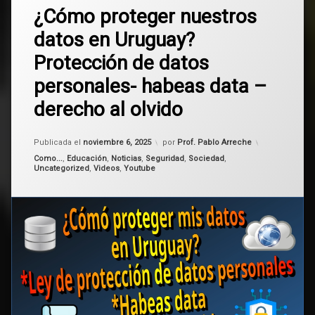
AGESIC
¿Cómo proteger nuestros
un
comentario
datos en Uruguay?
en
ciberseguridad
¿Cómo
Protección de datos
proteger
derecho
nuestros
personales- habeas data –
al olvido
datos
en
derecho al olvido
Uruguay?
habeas
Protección
data
de
Actualizado el
noviembre 6, 2025
Publicada el
noviembre 6, 2025
por
Prof. Pablo Arreche
datos
protección
Categorías:
Como...
,
Educación
,
Noticias
,
Seguridad
,
Sociedad
,
personales-
de datos
Uncategorized
,
Videos
,
Youtube
habeas
data
URDCP
–
derecho
al
Uruguay
olvido