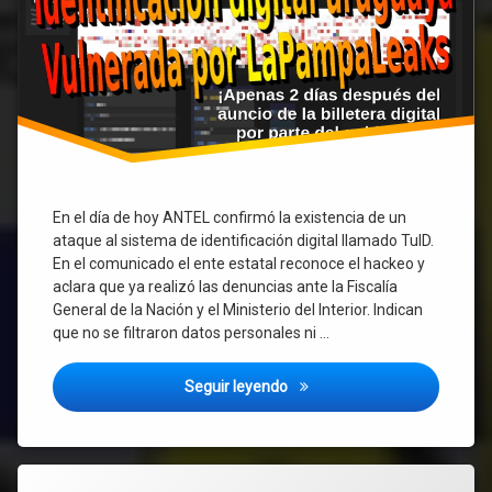
parte
del
gobierno
En el día de hoy ANTEL confirmó la existencia de un
ataque al sistema de identificación digital llamado TuID.
En el comunicado el ente estatal reconoce el hackeo y
aclara que ya realizó las denuncias ante la Fiscalía
General de la Nación y el Ministerio del Interior. Indican
que no se filtraron datos personales ni …
Hackeo en Uruguay al sistema 
Seguir leyendo
Etiquetado
Deja