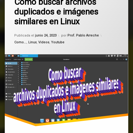
Como buscar archivos
comentario
duplicados e imágenes
en
detwinner
Como
similares en Linux
buscar
imágenes
archivos
duplicados
Actualizado el
junio 24, 2023
Publicada el
junio 24, 2023
por
Prof. Pablo Arreche
e
imágenes
Categorías:
Como...
,
Linux
,
Videos
,
Youtube
similares
en
Linux