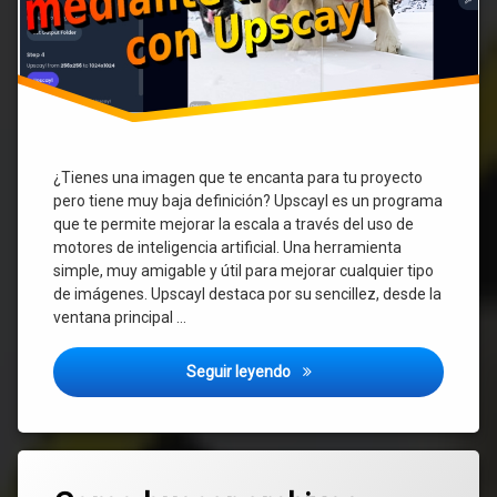
¿Tienes una imagen que te encanta para tu proyecto
pero tiene muy baja definición? Upscayl es un programa
que te permite mejorar la escala a través del uso de
motores de inteligencia artificial. Una herramienta
simple, muy amigable y útil para mejorar cualquier tipo
de imágenes. Upscayl destaca por su sencillez, desde la
ventana principal …
Como mejorar la definición d
Seguir leyendo
Etiquetado
Deja
búsqueda
un