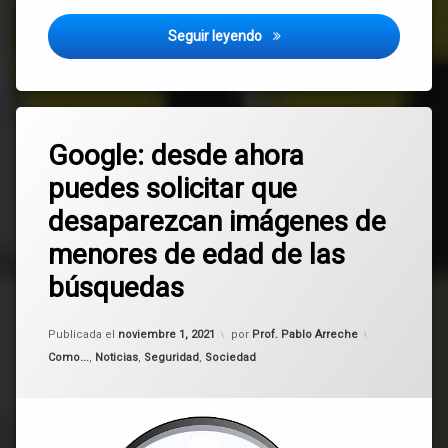
Como colocar fondos de pant
Seguir leyendo
Etiquetado
Deja
adolescentes
Google: desde ahora
un
comentario
puedes solicitar que
en
borrar
Google:
desaparezcan imágenes de
desde
Google
ahora
menores de edad de las
puedes
solicitar
imágenes
búsquedas
que
desaparezcan
menores
imágenes
Actualizado el
noviembre 1, 2021
Publicada el
noviembre 1, 2021
por
Prof. Pablo Arreche
de
niños
Categorías:
Como...
,
Noticias
,
Seguridad
,
Sociedad
menores
de
edad
padres
de
las
privacidad