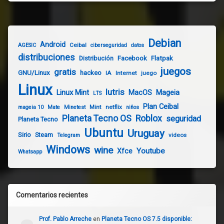
Debian
Android
Ceibal
AGESIC
ciberseguridad
datos
distribuciones
Distribución
Facebook
Flatpak
juegos
gratis
GNU/Linux
hackeo
IA
Internet
juego
Linux
lutris
Linux Mint
Mageia
MacOS
LTS
Plan Ceibal
Mint
netflix
mageia 10
Mate
Minetest
niños
Planeta Tecno OS
Roblox
seguridad
Planeta Tecno
Ubuntu
Uruguay
Sirio
Steam
videos
Telegram
Windows
wine
Youtube
Xfce
Whatsapp
Comentarios recientes
Prof. Pablo Arreche
en
Planeta Tecno OS 7.5 disponible: