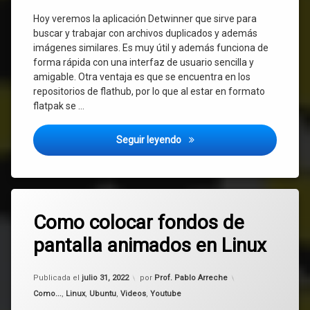
Hoy veremos la aplicación Detwinner que sirve para
buscar y trabajar con archivos duplicados y además
imágenes similares. Es muy útil y además funciona de
forma rápida con una interfaz de usuario sencilla y
amigable. Otra ventaja es que se encuentra en los
repositorios de flathub, por lo que al estar en formato
flatpak se …
Como buscar archivos duplic
Seguir leyendo
Etiquetado
Deja
fondo de
Como colocar fondos de
un
escritorio
comentario
pantalla animados en Linux
en
Como
imágenes
colocar
Actualizado el
julio 31, 2022
fondos
Publicada el
julio 31, 2022
por
Prof. Pablo Arreche
Komorebi
de
Categorías:
Como...
,
Linux
,
Ubuntu
,
Videos
,
Youtube
pantalla