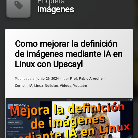
Etiqueta:
imágenes
Etiquetado
Deja
AI
Como mejorar la definición
un
comentario
de imágenes mediante IA en
en
IA
Como
Linux con Upscayl
mejorar
imágenes
la
definición
Actualizado el
junio 29, 2024
Publicada el
junio 29, 2024
por
Prof. Pablo Arreche
de
Linux
imágenes
Categorías:
Como...
,
IA
,
Linux
,
Noticias
,
Videos
,
Youtube
mediante
IA
en
Linux
con
Upscayl