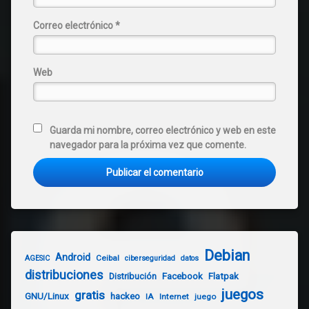
Correo electrónico
*
Web
Guarda mi nombre, correo electrónico y web en este
navegador para la próxima vez que comente.
Debian
Android
Ceibal
AGESIC
ciberseguridad
datos
distribuciones
Distribución
Facebook
Flatpak
juegos
gratis
GNU/Linux
hackeo
IA
Internet
juego