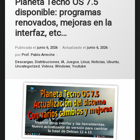
Planeta Tecno OS 7.5
disponible: programas
renovados, mejoras en la
interfaz, etc…
Publicada el
junio 6, 2026
Actualizado el
junio 6, 2026
por
Prof. Pablo Arreche
Categorías:
Descargas
,
Distribuciones
,
IA
,
Juegos
,
Linux
,
Noticias
,
Ubuntu
,
Uncategorized
,
Videos
,
Windows
,
Youtube