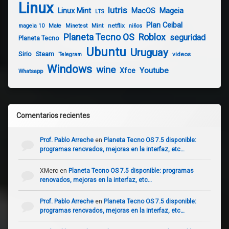
Linux
lutris
Linux Mint
Mageia
MacOS
LTS
Plan Ceibal
Mint
netflix
mageia 10
Mate
Minetest
niños
Planeta Tecno OS
Roblox
seguridad
Planeta Tecno
Ubuntu
Uruguay
Sirio
Steam
videos
Telegram
Windows
wine
Youtube
Xfce
Whatsapp
Comentarios recientes
Prof. Pablo Arreche
en
Planeta Tecno OS 7.5 disponible:
programas renovados, mejoras en la interfaz, etc…
XMerc
en
Planeta Tecno OS 7.5 disponible: programas
renovados, mejoras en la interfaz, etc…
Prof. Pablo Arreche
en
Planeta Tecno OS 7.5 disponible:
programas renovados, mejoras en la interfaz, etc…