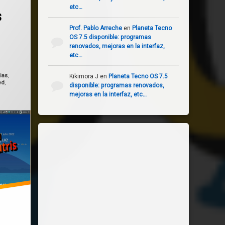
etc…
s
Prof. Pablo Arreche
en
Planeta Tecno
OS 7.5 disponible: programas
renovados, mejoras en la interfaz,
 el
agosto 17, 2022
etc…
ias
,
Kikimora J
en
Planeta Tecno OS 7.5
ed
,
disponible: programas renovados,
mejoras en la interfaz, etc…