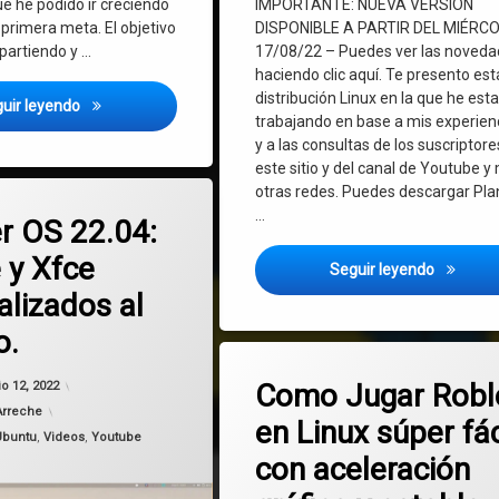
e he podido ir creciendo
IMPORTANTE: NUEVA VERSIÓN
a primera meta. El objetivo
DISPONIBLE A PARTIR DEL MIÉRC
partiendo y …
17/08/22 – Puedes ver las noved
haciendo clic aquí. Te presento est
distribución Linux en la que he est
¡¡¡Llegamos a los 1000 suscriptores en Youtube!!!
uir leyendo
trabajando en base a mis experien
y a las consultas de los suscriptore
este sitio y del canal de Youtube y
otras redes. Puedes descargar Pla
en Voyager OS 22.04: Gnome y Xfce personalizados al máximo.
mentario
…
r OS 22.04:
y Xfce
Planeta 
Seguir leyendo
alizados al
o.
Etiquetado
en Como Jugar Robl
26 comentarios
GNU/Linux
Actualizado el
junio 12, 2022
Como Jugar Robl
io 12, 2022
Arreche
en Linux súper fác
juegos
Ubuntu
,
Videos
,
Youtube
con aceleración
OpenGL