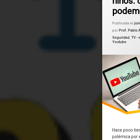
niños:
seguridad
podemo
videos
Publicada el
jun
Youtube
por
Prof. Pablo 
Categorías:
Seguridad
,
TV - 
Youtube
Hace poco tiem
polémica por 