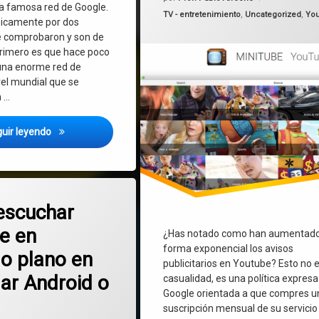
la famosa red de Google.
Categorías:
TV - entretenimiento
,
Uncategorized
,
Yo
sicamente por dos
Youtube
e comprobaron y son de
primero es que hace poco
una enorme red de
vel mundial que se
 …
Youtube y los riesgos para los niños: como podemos cuidarl
uir leyendo
en Como escuchar Youtube en segundo plano en tu celular Android o iPhone
rios
escuchar
e en
¿Has notado como han aumentad
forma exponencial los avisos
o plano en
publicitarios en Youtube? Esto no 
lar Android o
casualidad, es una política expresa
Google orientada a que compres u
suscripción mensual de su servicio