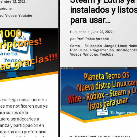
iembre 12, 2022
Linux
instalados y listo
Arreche
lutris
ad
,
Videos
,
Youtube
para usar…
Planeta Tecno OS
Actualizado
Publicada el
julio 22, 2022
por
Prof. Pablo Arreche
Roblox
Categorías:
Como...
,
Educación
,
Juegos
,
Linux
,
Notic
Plan Ceibal
,
Programación
,
Uncategoriz
Windows
Videos
,
Windows
,
Youtube
Youtube
ana llegamos al número
nes me notificaron que ya
a socios de la
uiero agradecerles a
anza y participación en
 gracias a su preferencia