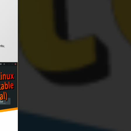
 el
julio 6, 2022
ntu
,
con una sola app en Android.