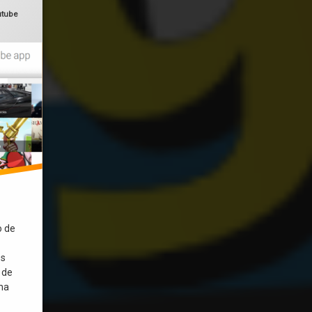
utube
os.
o de
es
 de
na