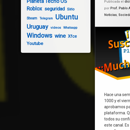
Planeta Tecno OS
Publicada el
dic
Roblox
seguridad
por
Prof. Pablo 
Sirio
Categorías:
Noticias
,
Socied
Ubuntu
Steam
Telegram
Uruguay
videos
Whatsapp
Windows
wine
Xfce
Youtube
Hace una sem
1000 y el vier
aprobamos par
plataforma. Q
todos su confi
este canal. Es