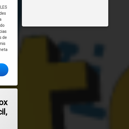
OLES
ades
a
ado
cias
s de
 mis
neta
Tecno OS: nueva distro Linux con Wine, Roblox, Steam y Lutris ya instala
ox en Linux súper fácil, con aceleración gráfica y estable (sirve para Plan Ceibal
ox
il,