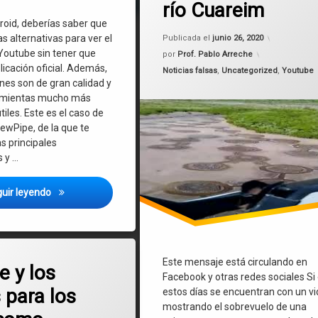
río Cuareim
noticia falsa
droid, deberías saber que
Actualizad
 alternativas para ver el
Publicada el
junio 26, 2020
Ovnis
Youtube sin tener que
por
Prof. Pablo Arreche
plicación oficial. Además,
Categorías:
Noticias falsas
,
Uncategorized
,
Youtube
Uruguay
es son de gran calidad y
amientas mucho más
Youtube
iles. Este es el caso de
NewPipe, de la que te
s principales
s y …
Escucha videos de Youtube en segundo plano y descarga co
uir leyendo
en Youtube y los riesgos para los niños: como podemos cuidarlos.
mentario
Este mensaje está circulando en
e y los
Facebook y otras redes sociales Si
 para los
estos días se encuentran con un v
mostrando el sobrevuelo de una