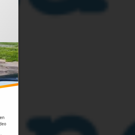
o el
febrero 3, 2021
ntenido con una sola app en Android.
 en
ideo