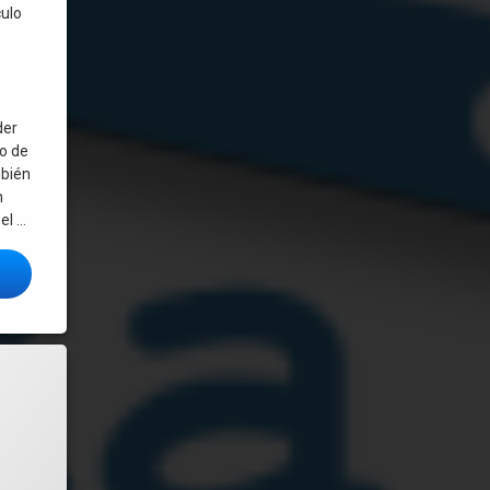
culo
der
io de
mbién
n
el …
ar Roblox en Linux súper fácil, con aceleración gráfica y estable (sirve 
a: no hay círculos misteriosos en el río Cuareim