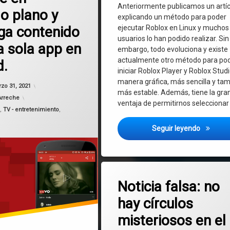
Anteriormente publicamos un artí
o plano y
explicando un método para poder
ga contenido
ejecutar Roblox en Linux y muchos
usuarios lo han podido realizar. Sin
a sola app en
embargo, todo evoluciona y existe
actualmente otro método para po
d.
iniciar Roblox Player y Roblox Stud
manera gráfica, más sencilla y ta
zo 31, 2021
más estable. Además, tiene la gra
Arreche
ventaja de permitirnos seleccionar 
.
,
TV - entretenimiento
,
Como Jug
Seguir leyendo
Etiquetado
en Noticia fals
Deja un comentario
Cuareim
Noticia falsa: no
hay círculos
Extraterrestres
misteriosos en el
fake news