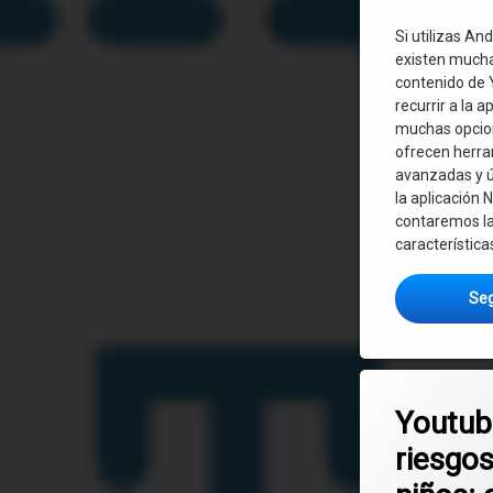
Si utilizas An
existen muchas
contenido de 
recurrir a la a
muchas opcion
ofrecen herr
avanzadas y út
la aplicación 
contaremos la
característica
Seg
Etiquetado
Deja un co
niños
Youtub
riesgos
protección