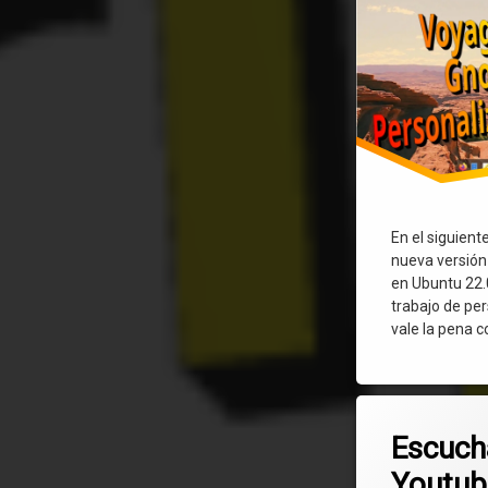
En el siguient
nueva versión
en Ubuntu 22.
trabajo de per
vale la pena c
Etiquetado
Deja un co
Android
Escuch
Youtub
audio