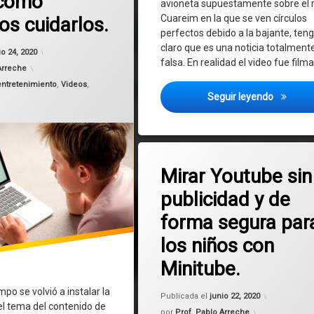
 como
avioneta supuestamente sobre el r
Cuareim en la que se ven círculos
s cuidarlos.
perfectos debido a la bajante, ten
claro que es una noticia totalment
Actualizado el
febrero 3, 2021
io 24, 2020
falsa. En realidad el video fue film
Arreche
entretenimiento
,
Videos
,
Noticia f
Seguir leyendo
Etiquetado
en Mirar Youtu
Deja un comentario
Linux
Mirar Youtube sin
publicidad y de
MacOS
forma segura par
minitube
los niños con
publicidad
Minitube.
videos
po se volvió a instalar la
Actualizad
Publicada el
junio 22, 2020
el tema del contenido de
Windows
por
Prof. Pablo Arreche