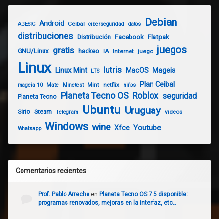
Debian
Android
Ceibal
AGESIC
ciberseguridad
datos
distribuciones
Distribución
Facebook
Flatpak
juegos
gratis
GNU/Linux
hackeo
IA
Internet
juego
Linux
lutris
Linux Mint
Mageia
MacOS
LTS
Plan Ceibal
Mint
netflix
mageia 10
Mate
Minetest
niños
Planeta Tecno OS
Roblox
seguridad
Planeta Tecno
Ubuntu
Uruguay
Sirio
Steam
videos
Telegram
Windows
wine
Youtube
Xfce
Whatsapp
Comentarios recientes
Prof. Pablo Arreche
en
Planeta Tecno OS 7.5 disponible:
programas renovados, mejoras en la interfaz, etc…