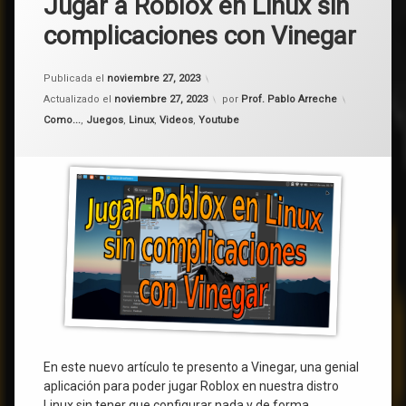
Jugar a Roblox en Linux sin
complicaciones con Vinegar
Publicada el
noviembre 27, 2023
Actualizado el
noviembre 27, 2023
por
Prof. Pablo Arreche
Categorías:
Como...
,
Juegos
,
Linux
,
Videos
,
Youtube
En este nuevo artículo te presento a Vinegar, una genial
aplicación para poder jugar Roblox en nuestra distro
Linux sin tener que configurar nada y de forma