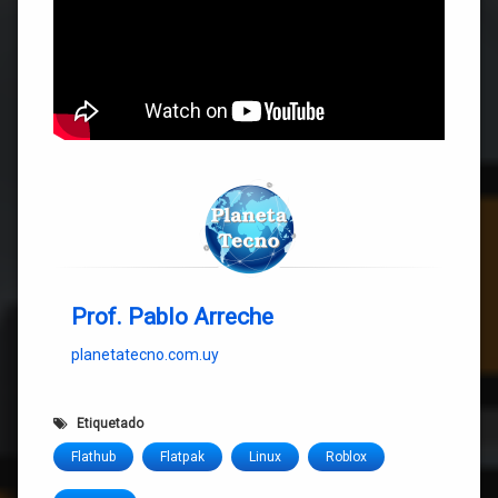
Prof. Pablo Arreche
planetatecno.com.uy
Etiquetado
Flathub
Flatpak
Linux
Roblox