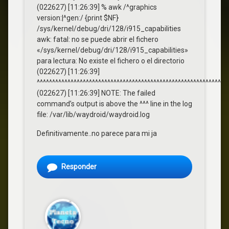
(022627) [11:26:39] % awk /^graphics
version:|^gen:/ {print $NF}
/sys/kernel/debug/dri/128/i915_capabilities
awk: fatal: no se puede abrir el fichero
«/sys/kernel/debug/dri/128/i915_capabilities»
para lectura: No existe el fichero o el directorio
(022627) [11:26:39]
^^^^^^^^^^^^^^^^^^^^^^^^^^^^^^^^^^^^^^^^^^^^^^^^^^^^^^^^^^^^^^
(022627) [11:26:39] NOTE: The failed
command’s output is above the ^^^ line in the log
file: /var/lib/waydroid/waydroid.log
Definitivamente..no parece para mi ja
Responder