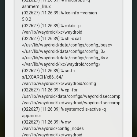
(022627) [11:26:39] % modprobe -q
ashmem_linux
(022627) [11:26:39] % lxc-info –version
5.0.2
(022627) [11:26:39] % mkdir -p
/var/lib/waydroid/lxc/waydroid
(022627) [11:26:39] % sh -c cat
«/usr/lib/waydroid/data/configs/config_base»
«/usr/lib/waydroid/data/configs/config_3»
«/usr/lib/waydroid/data/configs/config_4» >
«/var/lib/waydroid/lxc/waydroid/config»
(022627) [11:26:39] % sed -i
s/LXCARCH/x86_64/
/var/lib/waydroid/lxc/waydroid/config
(022627) [11:26:39] % cp -fpr
/usr/lib/waydroid/data/configs/waydroid.seccomp
/var/lib/waydroid/lxc/waydroid/waydroid.seccomp
(022627) [11:26:39] % systemctl is-active -q
apparmor
(022627) [11:26:39] % mv
/var/lib/waydroid/config_nodes
/var/lib/waydroid/lxc/waydroid