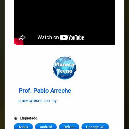
Prof. Pablo Arreche
planetatecno.com.uy
Etiquetado
Anbox
Android
Debian
Lineage OS