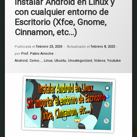
Instalar Android en Linux y
con cualquier entorno de
Escritorio (Xfce, Gnome,
Cinnamon, etc…)
Publicada el
febrero 23, 2024
Actualizado el
febrero 8, 2025
por
Prof. Pablo Arreche
Categorías:
Android
,
Como...
,
Linux
,
Ubuntu
,
Uncategorized
,
Videos
,
Youtube