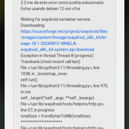
2.2 me da este error como podría solucionarlo.
Estoy usando debian 12 con xfce
Waiting for waydroid container service…
Downloading
https://sourceforge.net/projects/waydroid/files
/images/system/lineage/waydroid_x86_64/lin
eage-18.1-20240810-VANILLA-
waydroid_x86_64-system.zip/download
Exception in thread Thread-8 (progress):
Traceback (most recent call last):
File «/usr/lib/python3.11/threading.py», line
1038, in _bootstrap_inner
self.run()
File «/usr/lib/python3.11/threading.py», line 975,
in run
self._target(*self._args, **self._kwargs)
File «/usr/lib/waydroid/tools/helpers/http.py»,
line 57, in progress
totalSize = fromBytesToMB(totalSize)
^^^^^^^^^^^^^^^^^^^^^^^^
File «/usr/lib/waydroid/tools/helpers/http.py»,