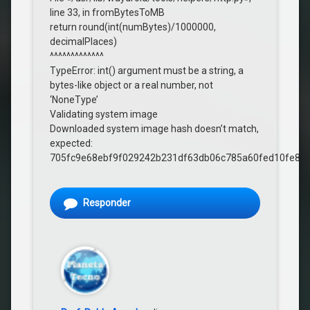
line 33, in fromBytesToMB
return round(int(numBytes)/1000000,
decimalPlaces)
^^^^^^^^^^^^^
TypeError: int() argument must be a string, a
bytes-like object or a real number, not
‘NoneType’
Validating system image
Downloaded system image hash doesn’t match,
expected:
705fc9e68ebf9f029242b231df63db06c785a60fed10fe8d
Responder