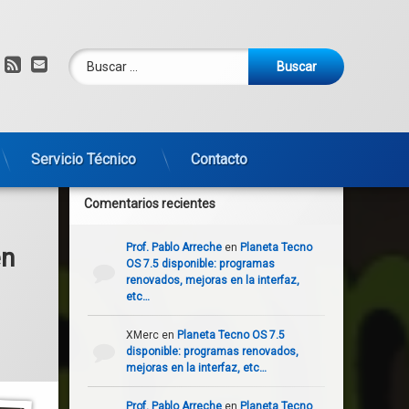
Buscar:
am
om
YouTube
RSS
Correo electrónico
Servicio Técnico
Contacto
Comentarios recientes
Prof. Pablo Arreche
en
Planeta Tecno
en
OS 7.5 disponible: programas
renovados, mejoras en la interfaz,
etc…
XMerc
en
Planeta Tecno OS 7.5
disponible: programas renovados,
mejoras en la interfaz, etc…
Prof. Pablo Arreche
en
Planeta Tecno