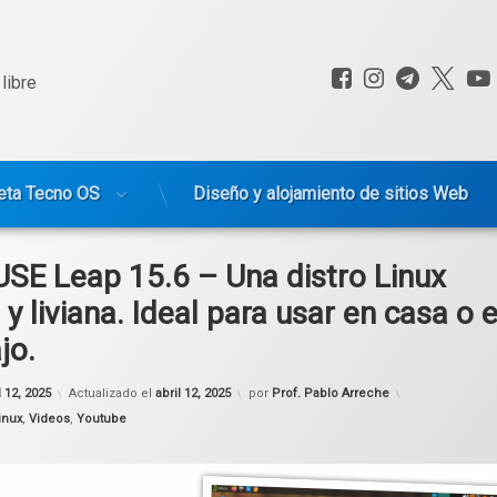
Facebook
Instagram
Telegr
X.c
libre
eta Tecno OS
Diseño y alojamiento de sitios Web
SE Leap 15.6 – Una distro Linux
 y liviana. Ideal para usar en casa o 
jo.
l 12, 2025
Actualizado el
abril 12, 2025
por
Prof. Pablo Arreche
inux
,
Videos
,
Youtube