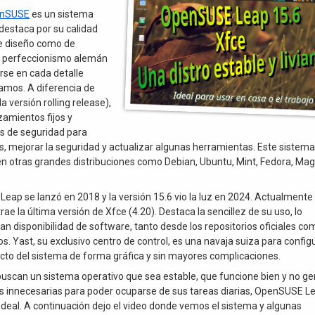
nSUSE
es un sistema
destaca por su calidad
de diseño como de
se perfeccionismo alemán
rse en cada detalle
amos. A diferencia de
 versión rolling release),
zamientos fijos y
s de seguridad para
es, mejorar la seguridad y actualizar algunas herramientas. Este sistema
 otras grandes distribuciones como Debian, Ubuntu, Mint, Fedora, Mag
Leap se lanzó en 2018 y la versión 15.6 vio la luz en 2024. Actualmente
 trae la última versión de Xfce (4.20). Destaca la sencillez de su uso, lo
ran disponibilidad de software, tanto desde los repositorios oficiales co
os. Yast, su exclusivo centro de control, es una navaja suiza para config
cto del sistema de forma gráfica y sin mayores complicaciones.
uscan un sistema operativo que sea estable, que funcione bien y no g
s innecesarias para poder ocuparse de sus tareas diarias, OpenSUSE L
ideal. A continuación dejo el video donde vemos el sistema y algunas