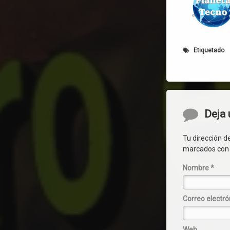
Etiquetado
Comentar
Deja 
Tu dirección d
marcados co
Nombre
*
Correo electr
Web