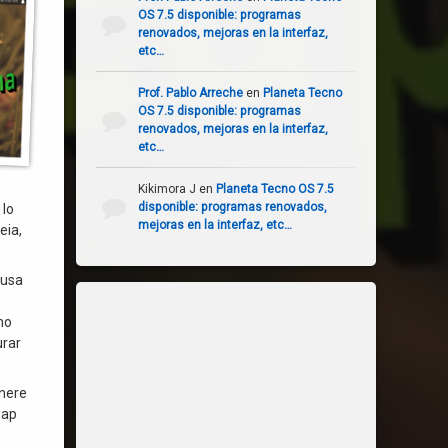
OS 7.5 disponible: programas
renovados, mejoras en la interfaz,
etc…
Prof. Pablo Arreche
en
Planeta Tecno
OS 7.5 disponible: programas
renovados, mejoras en la interfaz,
etc…
Kikimora J
en
Planeta Tecno OS 7.5
disponible: programas renovados,
 lo
mejoras en la interfaz, etc…
eia,
 usa
mo
urar
enere
eap