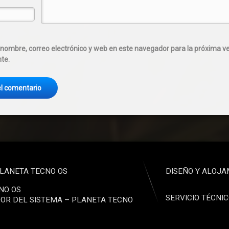
nombre, correo electrónico y web en este navegador para la próxima v
te.
LANETA TECNO OS
DISEÑO Y ALOJA
NO OS
SERVICIO TÉCNI
OR DEL SISTEMA – PLANETA TECNO
o electrónico