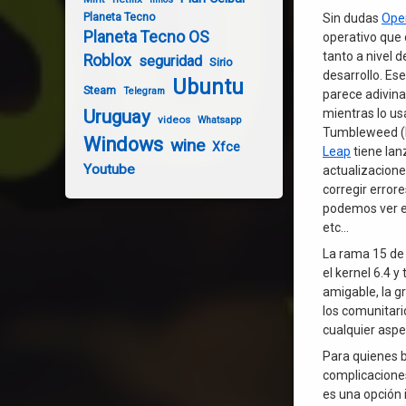
Planeta Tecno
Sin dudas
Ope
Planeta Tecno OS
operativo que 
tanto a nivel 
Roblox
seguridad
Sirio
desarrollo. E
Ubuntu
Steam
Telegram
parece adivina
Uruguay
mientras lo us
videos
Whatsapp
Tumbleweed (la
Windows
wine
Xfce
Leap
tiene lan
Youtube
actualizacione
corregir error
podemos ver en
etc…
La rama 15 de 
el kernel 6.4 y
amigable, la g
los comunitari
cualquier aspe
Para quienes b
complicacione
es una opción 