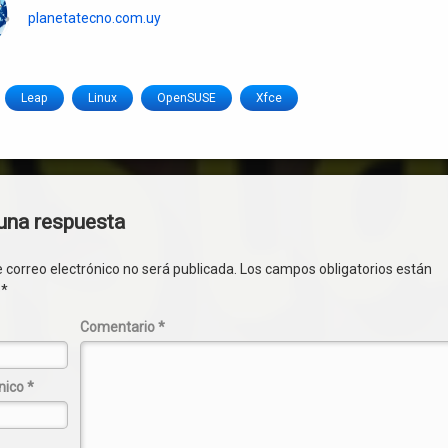
planetatecno.com.uy
Leap
Linux
OpenSUSE
Xfce
ios
una respuesta
e correo electrónico no será publicada.
Los campos obligatorios están
n
*
Comentario
*
ónico
*