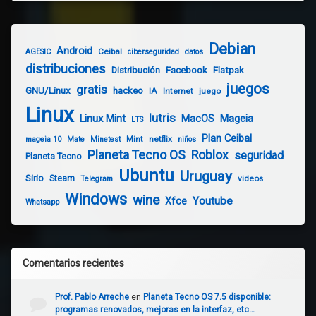
Debian
Android
Ceibal
AGESIC
ciberseguridad
datos
distribuciones
Distribución
Facebook
Flatpak
juegos
gratis
GNU/Linux
hackeo
IA
Internet
juego
Linux
lutris
Linux Mint
Mageia
MacOS
LTS
Plan Ceibal
Mint
netflix
mageia 10
Mate
Minetest
niños
Planeta Tecno OS
Roblox
seguridad
Planeta Tecno
Ubuntu
Uruguay
Sirio
Steam
videos
Telegram
Windows
wine
Youtube
Xfce
Whatsapp
Comentarios recientes
Prof. Pablo Arreche
en
Planeta Tecno OS 7.5 disponible:
programas renovados, mejoras en la interfaz, etc…