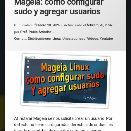
Mageia: como configurar
sudo y agregar usuarios
Publicada el
febrero 20, 2026
Actualizado el
febrero 20, 2026
por
Prof. Pablo Arreche
Categorías:
Como...
,
Distribuciones
,
Linux
,
Uncategorized
,
Videos
,
Youtube
Al instalar Mageia se nos solicita crear un usuario. Por
defecto no tiene configurados derechos de sudoer, es
decir la posibilidad de ejecutar comandos como