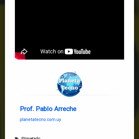
Prof. Pablo Arreche
planetatecno.com.uy
Etiquetado