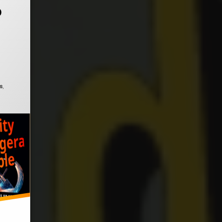
o
do el
febrero 7, 2026
s
,