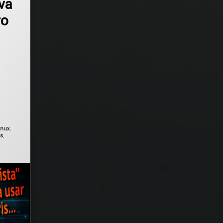
va
ro
do el
agosto 25, 2025
inux
,
s
,