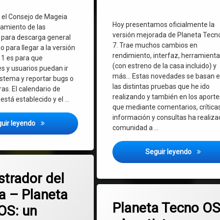
o el Consejo de Mageia
Hoy presentamos oficialmente la
zamiento de las
versión mejorada de Planeta Tecn
 para descarga general
7. Trae muchos cambios en
o para llegar a la versión
rendimiento, interfaz, herramient
 1 es para que
(con estreno de la casa incluido) y
s y usuarios puedan ir
más… Estas novedades se basan 
istema y reportar bugs o
las distintas pruebas que he ido
as. El calendario de
realizando y también en los aporte
está establecido y el …
que mediante comentarios, críticas
información y consultas ha realiza
Mageia 10 alpha 1 ha sido lanzada – Novedades de esta gra
uir leyendo
comunidad a …
Planeta 
Seguir leyendo
en Administrador del Sistema – Planeta Tecno OS: un programa creado pa
mentario
strador del
a – Planeta
en Planeta Tec
Deja un comentario
Planeta Tecno OS
OS: un