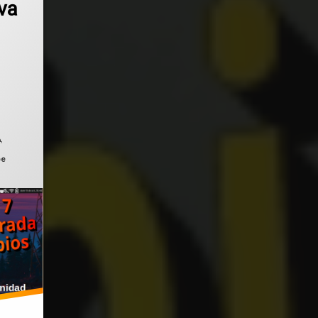
va
ado el
octubre 24, 2025
A
,
be