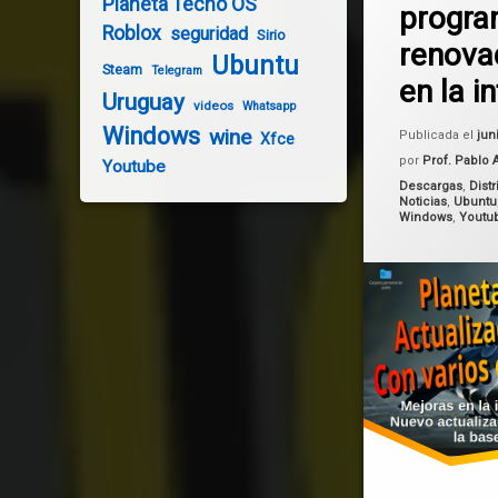
Planeta Tecno OS
progr
lutris
Roblox
seguridad
Sirio
renova
Ubuntu
Mate
Steam
Telegram
en la i
Uruguay
videos
Whatsapp
Planeta Tecno OS
Windows
wine
Publicada el
jun
Xfce
Sistema Operativo
por
Prof. Pablo 
Youtube
Categorías:
Descargas
,
Dist
Noticias
,
Ubuntu
Windows
Windows
,
Youtu
wine