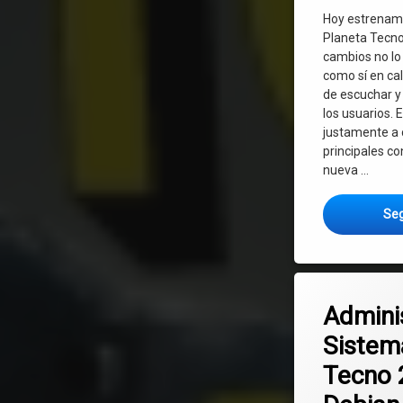
Hoy estrenam
Planeta Tecno
cambios no lo
como sí en ca
de escuchar y
los usuarios. 
justamente a 
principales co
nueva …
Seg
Etiquetado
Deja un co
Administrador del
Admini
Sistem
Debian
Tecno 
Linux