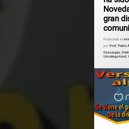
Noveda
Linux
gran di
Mageia
comuni
mageia 10
Publicada el
ene
por
Prof. Pablo 
Categorías:
Descargas
,
Dist
Uncategorized
,