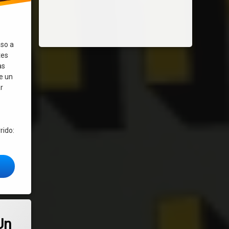
aso a
tes
as
e un
r
ras en la interfaz, etc…
rido:
rivadas ¡Con instalador de Wine y Lutris!
talar juegos y programas de Windows en Linux Mint, Ubuntu y Debian – 
.1 – Un sistema operativo estable y muy personalizable
Un