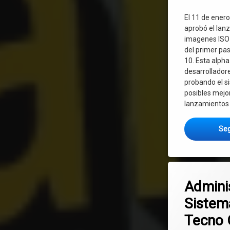
El 11 de ener
aprobó el lan
imagenes ISO
del primer pas
10. Esta alpha
desarrolladore
probando el s
posibles mejor
lanzamientos 
Seg
Deja un co
Admini
Sistem
Tecno 