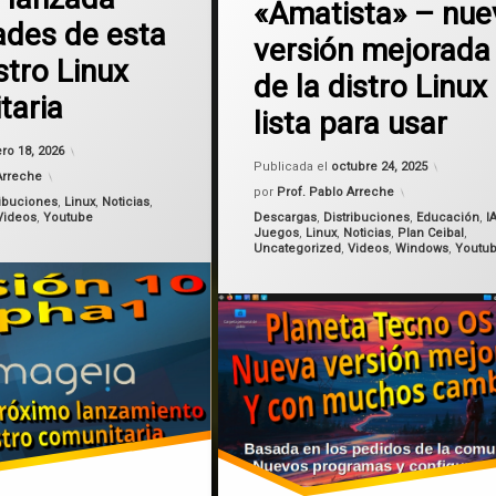
«Amatista» – nue
IA
des de esta
versión mejorada
Linux
stro Linux
de la distro Linux
taria
Planeta Tecno OS
lista para usar
Actualizado el
enero 18, 2026
Uruguay
ro 18, 2026
Actualiz
Publicada el
octubre 24, 2025
Arreche
Windows
por
Prof. Pablo Arreche
ribuciones
,
Linux
,
Noticias
,
Categorías:
Videos
,
Youtube
Descargas
,
Distribuciones
,
Educación
,
I
Juegos
,
Linux
,
Noticias
,
Plan Ceibal
,
wine
Uncategorized
,
Videos
,
Windows
,
Youtu