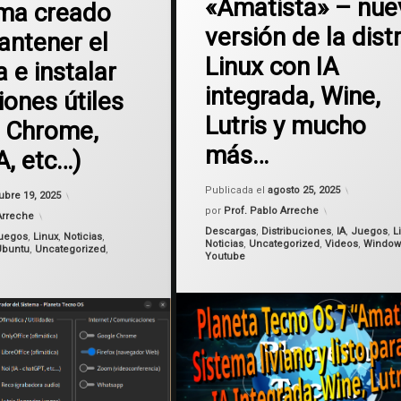
«Amatista» – nue
ma creado
versión de la dist
antener el
Linux con IA
 e instalar
integrada, Wine,
iones útiles
Lutris y mucho
 Chrome,
más…
IA, etc…)
Actualiza
Actualizado el
octubre 19, 2025
Publicada el
agosto 25, 2025
ubre 19, 2025
por
Prof. Pablo Arreche
Arreche
Categorías:
Descargas
,
Distribuciones
,
IA
,
Juegos
,
L
uegos
,
Linux
,
Noticias
,
Noticias
,
Uncategorized
,
Videos
,
Window
Ubuntu
,
Uncategorized
,
Youtube