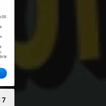
o OS
as
en
s
,
do la
n distro Linux comunitaria
Tecno OS 7 «Amatista» – nueva versión mejorada de la distro Linux lista
ra mantener el sistema e instalar aplicaciones útiles (Zoom, Chrome, lutris, IA
no OS 7 «Amatista» – nueva versión de la distro Linux con IA integrada, Wine, L
 7