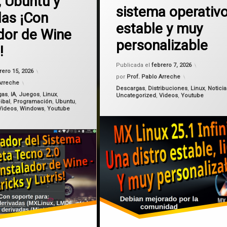
, Ubuntu y
sistema operativ
Linux
das ¡Con
estable y muy
MX Linux
ador de Wine
personalizable
!
MX Linux 25
Actualiza
Publicada el
febrero 7, 2026
Actualizado el
febrero 15, 2026
rero 15, 2026
por
Prof. Pablo Arreche
Arreche
Categorías:
Descargas
,
Distribuciones
,
Linux
,
Noticia
gas
,
IA
,
Juegos
,
Linux
,
Uncategorized
,
Videos
,
Youtube
ibal
,
Programación
,
Ubuntu
,
Videos
,
Windows
,
Youtube