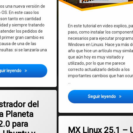
os una nueva versión de
 OS. En este caso los
 son tanto en cantidad
lidad y siempre tratando
En este tutorial en video explico, p
 atender los pedidos de
paso, como instalar los componen
El primer gran cambio es
necesarios para ejecutar program
causa de una de las
Windows en Linuxs. Hace ya más d
nsultas: si se lanzaría una
año que hice un artículo muy simila
que aún hoy es muy visitado y
utilizado, por lo que me parece
correcto actualizarlo debido a los
Planeta Tecno OS 7.5 disponible: programas renovados, mejo
uir leyendo
importantes cambios que han ocur
…
en Administrador del Sistema Planeta Tecno 2.0 para Debian, Ubuntu y de
Como ins
mentario
Seguir leyendo
 sistema
strador del
a Planeta
Etiquetado
2.0 para
en MX Linux 25
Deja un comentario
Debian
MX Linux 25.1 – 