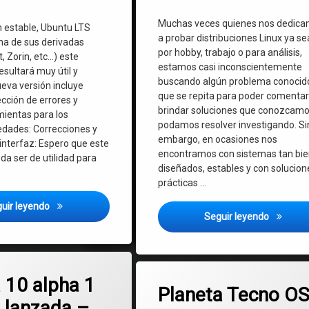
Muchas veces quienes nos dedic
n estable, Ubuntu LTS
a probar distribuciones Linux ya se
una de sus derivadas
por hobby, trabajo o para análisis,
, Zorin, etc…) este
estamos casi inconscientemente
sultará muy útil y
buscando algún problema conocid
ueva versión incluye
que se repita para poder comentar
cción de errores y
brindar soluciones que conozcamo
ientas para los
podamos resolver investigando. Si
edades: Correcciones y
embargo, en ocasiones nos
interfaz: Espero que este
encontramos con sistemas tan bi
a ser de utilidad para
diseñados, estables y con solucion
prácticas …
Administrador del Sistema Planeta Tecno 2.0 para Debian, U
uir leyendo
MX Linux
Seguir leyendo
en Mageia 10 alpha 1 ha sido lanzada – Novedades de esta gran distro 
mentario
Etiquetado
en Planeta Tecno OS
6 comentarios
 10 alpha 1
Debian
Planeta Tecno OS
o lanzada –