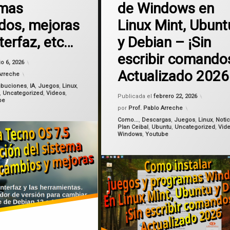
amas
de Windows en
Linux
dos, mejoras
Linux Mint, Ubunt
lutris
nterfaz, etc…
y Debian – ¡Sin
Mint
escribir comando
Actualizado el
junio 6, 2026
io 6, 2026
Actualizado 2026
programas
Arreche
ribuciones
,
IA
,
Juegos
,
Linux
,
Actualiz
,
Uncategorized
,
Videos
,
Windows
Publicada el
febrero 22, 2026
be
por
Prof. Pablo Arreche
wine
Categorías:
Como...
,
Descargas
,
Juegos
,
Linux
,
Notic
Plan Ceibal
,
Ubuntu
,
Uncategorized
,
Vid
Windows
,
Youtube