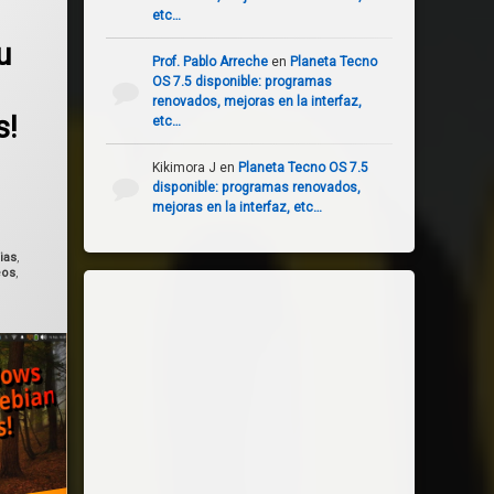
etc…
u
Prof. Pablo Arreche
en
Planeta Tecno
OS 7.5 disponible: programas
renovados, mejoras en la interfaz,
s!
etc…
Kikimora J
en
Planeta Tecno OS 7.5
disponible: programas renovados,
ado el
febrero 28, 2026
mejoras en la interfaz, etc…
ias
,
eos
,