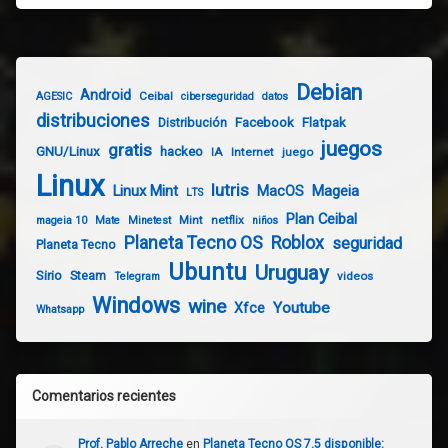
Debian
Android
Ceibal
AGESIC
ciberseguridad
datos
distribuciones
Distribución
Facebook
Flatpak
juegos
gratis
GNU/Linux
hackeo
IA
Internet
juego
Linux
lutris
Linux Mint
Mageia
MacOS
LTS
Plan Ceibal
Mint
netflix
mageia 10
Mate
Minetest
niños
Planeta Tecno OS
Roblox
seguridad
Planeta Tecno
Ubuntu
Uruguay
Sirio
Steam
videos
Telegram
Windows
wine
Youtube
Xfce
Whatsapp
Comentarios recientes
Prof. Pablo Arreche
en
Planeta Tecno OS 7.5 disponible: