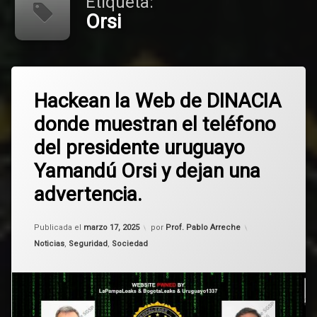
Etiqueta:
Orsi
Etiquetado
Deja
AGESIC
Hackean la Web de DINACIA
un
comentario
donde muestran el teléfono
en
Orsi
Hackean
del presidente uruguayo
la
Uruguay
Web
Yamandú Orsi y dejan una
de
DINACIA
Yamandú
advertencia.
donde
Orsi
muestran
el
Actualizado el
marzo 17, 2025
Publicada el
marzo 17, 2025
por
Prof. Pablo Arreche
teléfono
Categorías:
Noticias
,
Seguridad
,
Sociedad
del
presidente
uruguayo
Yamandú
Orsi
y