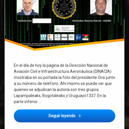
dejan
una
advertencia.
En el día de hoy la página de la Dirección Nacional de
Aviación Civil e Infraestructura Aeronáutica (DINACIA)
mostraba en su portada la foto del presidente Orsi junto
a su número de teléfono. Ahí mismo se puede ver que
quienes se adjudican la autoría son tres grupos:
Lapampaleaks, Bogotaleaks y Uruguayo1337. En la
parte inferior …
Hackean la Web de DINACIA d
Seguir leyendo