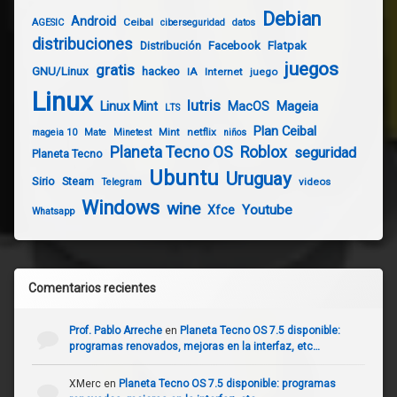
Debian
Android
Ceibal
AGESIC
ciberseguridad
datos
distribuciones
Distribución
Facebook
Flatpak
juegos
gratis
GNU/Linux
hackeo
IA
Internet
juego
Linux
lutris
Linux Mint
Mageia
MacOS
LTS
Plan Ceibal
Mint
netflix
mageia 10
Mate
Minetest
niños
Planeta Tecno OS
Roblox
seguridad
Planeta Tecno
Ubuntu
Uruguay
Sirio
Steam
videos
Telegram
Windows
wine
Youtube
Xfce
Whatsapp
Comentarios recientes
Prof. Pablo Arreche
en
Planeta Tecno OS 7.5 disponible:
programas renovados, mejoras en la interfaz, etc…
XMerc
en
Planeta Tecno OS 7.5 disponible: programas