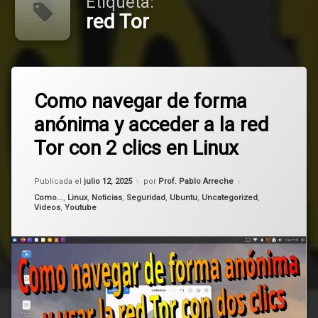
Etiqueta:
red Tor
Etiquetado
Deja
carburetor
Como navegar de forma
un
comentario
anónima y acceder a la red
en
Internet
Como
Tor con 2 clics en Linux
navegar
Linux
de
forma
Actualizado el
julio 12, 2025
Publicada el
julio 12, 2025
por
Prof. Pablo Arreche
anónima
red
y
Tor
Categorías:
Como...
,
Linux
,
Noticias
,
Seguridad
,
Ubuntu
,
Uncategorized
,
Videos
,
Youtube
acceder
a
seguridad
la
red
Tor
con
2
clics
en