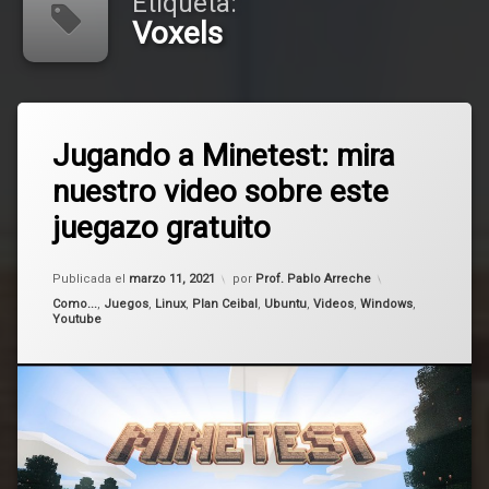
Etiqueta:
Voxels
Etiquetado
Deja
gratis
Jugando a Minetest: mira
un
comentario
nuestro video sobre este
en
juego
Jugando
juegazo gratuito
a
Linux
Minetest:
mira
Publicada el
marzo 11, 2021
por
Prof. Pablo Arreche
nuestro
Minecraft
video
Categorías:
Como...
,
Juegos
,
Linux
,
Plan Ceibal
,
Ubuntu
,
Videos
,
Windows
,
Youtube
sobre
Minetest
este
juegazo
Voxels
gratuito