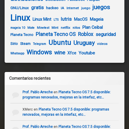
juegos
gratis
GNU/Linux
hackeo
IA
Internet
juego
Linux
lutris
Linux Mint
Mageia
MacOS
LTS
Plan Ceibal
Mint
netflix
mageia 10
Mate
Minetest
niños
Planeta Tecno OS
Roblox
seguridad
Planeta Tecno
Ubuntu
Uruguay
Sirio
Steam
videos
Telegram
Windows
wine
Youtube
Xfce
Whatsapp
Comentarios recientes
Prof. Pablo Arreche
en
Planeta Tecno OS 7.5 disponible:
programas renovados, mejoras en la interfaz, etc…
XMerc
en
Planeta Tecno OS 7.5 disponible: programas
renovados, mejoras en la interfaz, etc…
Prof. Pablo Arreche
en
Planeta Tecno OS 7.5 disponible: