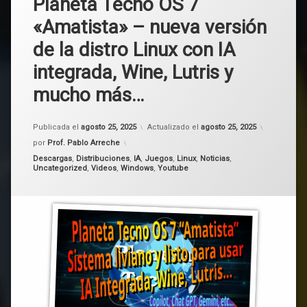
Planeta Tecno OS 7
«Amatista» – nueva versión
de la distro Linux con IA
integrada, Wine, Lutris y
mucho más…
Publicada el
agosto 25, 2025
Actualizado el
agosto 25, 2025
por
Prof. Pablo Arreche
Categorías:
Descargas
,
Distribuciones
,
IA
,
Juegos
,
Linux
,
Noticias
,
Uncategorized
,
Videos
,
Windows
,
Youtube