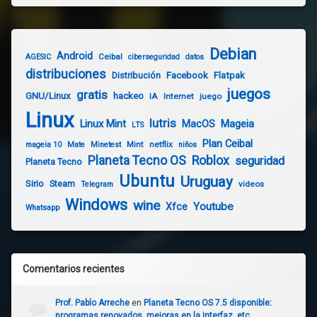
Debian
Android
Ceibal
AGESIC
ciberseguridad
datos
distribuciones
Distribución
Facebook
Flatpak
juegos
gratis
GNU/Linux
hackeo
IA
Internet
juego
Linux
lutris
Linux Mint
Mageia
MacOS
LTS
Plan Ceibal
Mint
netflix
mageia 10
Mate
Minetest
niños
Planeta Tecno OS
Roblox
seguridad
Planeta Tecno
Ubuntu
Uruguay
Sirio
Steam
videos
Telegram
Windows
wine
Youtube
Xfce
Whatsapp
Comentarios recientes
Prof. Pablo Arreche
en
Planeta Tecno OS 7.5 disponible:
programas renovados, mejoras en la interfaz, etc…