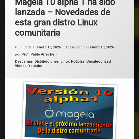
Mageia 10 alpha 1 ha sido
lanzada – Novedades de
esta gran distro Linux
comunitaria
Publicada el
enero 18, 2026
Actualizado el
enero 18, 2026
por
Prof. Pablo Arreche
Categorías:
Descargas
,
Distribuciones
,
Linux
,
Noticias
,
Uncategorized
,
Videos
,
Youtube