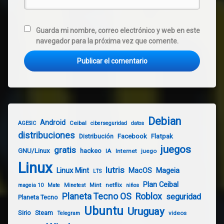
Guarda mi nombre, correo electrónico y web en este
navegador para la próxima vez que comente.
Debian
Android
Ceibal
AGESIC
ciberseguridad
datos
distribuciones
Distribución
Facebook
Flatpak
juegos
gratis
GNU/Linux
hackeo
IA
Internet
juego
Linux
lutris
Linux Mint
Mageia
MacOS
LTS
Plan Ceibal
Mint
netflix
mageia 10
Mate
Minetest
niños
Planeta Tecno OS
Roblox
seguridad
Planeta Tecno
Ubuntu
Uruguay
Sirio
Steam
videos
Telegram