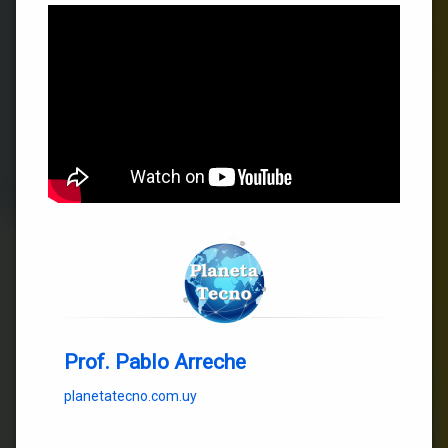
Prof. Pablo Arreche
planetatecno.com.uy