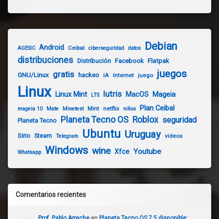
Debian
Android
Ceibal
AGESIC
ciberseguridad
datos
distribuciones
Distribución
Facebook
Flatpak
juegos
gratis
GNU/Linux
hackeo
IA
Internet
juego
Linux
lutris
Linux Mint
Mageia
MacOS
LTS
Plan Ceibal
Mint
netflix
mageia 10
Mate
Minetest
niños
Planeta Tecno OS
Roblox
seguridad
Planeta Tecno
Ubuntu
Uruguay
Sirio
Steam
videos
Telegram
Windows
wine
Youtube
Xfce
Whatsapp
Comentarios recientes
Prof. Pablo Arreche
en
Planeta Tecno OS 7.5 disponible: