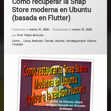
Como recuperar la Snap
Store moderna en Ubuntu
(basada en Flutter)
Publicada el
marzo 31, 2026
Actualizado el
marzo 31, 2026
por
Prof. Pablo Arreche
Categorías:
Como...
,
Linux
,
Noticias
,
Tienda
,
Ubuntu
,
Uncategorized
,
Videos
,
Youtube