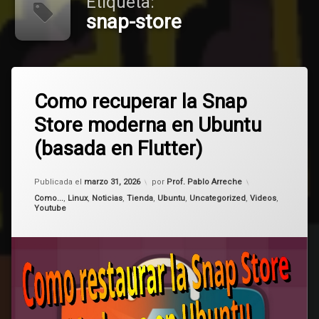
Etiqueta:
snap-store
Etiquetado
2
Flutter
Como recuperar la Snap
comentarios
en
Store moderna en Ubuntu
Como
Linux
recuperar
(basada en Flutter)
la
snap-
Snap
store
Store
Actualizado el
marzo 31, 2026
Publicada el
marzo 31, 2026
por
Prof. Pablo Arreche
moderna
en
snaps
Categorías:
Como...
,
Linux
,
Noticias
,
Tienda
,
Ubuntu
,
Uncategorized
,
Videos
,
Youtube
Ubuntu
(basada
Ubuntu
en
Flutter)