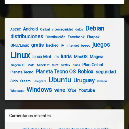
Debian
Android
Ceibal
AGESIC
ciberseguridad
datos
distribuciones
Distribución
Facebook
Flatpak
juegos
gratis
GNU/Linux
hackeo
IA
Internet
juego
Linux
lutris
Linux Mint
Mageia
MacOS
LTS
Plan Ceibal
Mint
netflix
mageia 10
Mate
Minetest
niños
Planeta Tecno OS
Roblox
seguridad
Planeta Tecno
Ubuntu
Uruguay
Sirio
Steam
videos
Telegram
Windows
wine
Youtube
Xfce
Whatsapp
Comentarios recientes