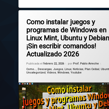
Etiquetado
en Como instalar juegos y programas
Deja un comentario
Debian
Como instalar juegos y
programas de Windows en
juegos
Linux Mint, Ubuntu y Debia
Linux
¡Sin escribir comandos!
lutris
Actualizado 2026
Mint
Actualizado el
febrero 28, 2026
Publicada el
febrero 22, 2026
por
Prof. Pablo Arreche
programas
Categorías:
Como...
,
Descargas
,
Juegos
,
Linux
,
Noticias
,
Plan Ceibal
,
Ubunt
Uncategorized
,
Videos
,
Windows
,
Youtube
Windows
wine