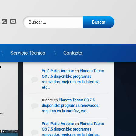
Buscar:
am
om
YouTube
RSS
Correo electrónico
Servicio Técnico
Contacto
tricks y Lutris para juegos y programas de Windows.
Comentarios recientes
,
Prof. Pablo Arreche
en
Planeta Tecno
OS 7.5 disponible: programas
renovados, mejoras en la interfaz,
etc…
XMerc
en
Planeta Tecno OS 7.5
disponible: programas renovados,
mejoras en la interfaz, etc…
ws
,
Prof. Pablo Arreche
en
Planeta Tecno
OS 7.5 disponible: programas
renovados, mejoras en la interfaz,