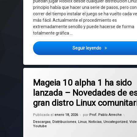
puedan jugar Roblox desde cualquier distribución Linux
principio había que hacer una serie de pasos, pero con
correr del tiempo instalar el juego se ha vuelto cada v
más fácil. Actualmente el procedimiento es
extremadamente sencillo y puede hacerse de forma
totalmente gráfica …
¡Como Instalar Rob
Seguir leyendo
Etiquetado
en Mageia 10 alpha 1 ha sido lanzad
Deja un comentario
alpha
Mageia 10 alpha 1 ha sido
lanzada – Novedades de e
comunitaria
gran distro Linux comunitar
Linux
Actualizado el
enero 18, 2026
Publicada el
enero 18, 2026
por
Prof. Pablo Arreche
Mageia
Categorías:
Descargas
,
Distribuciones
,
Linux
,
Noticias
,
Uncategorized
,
Vid
Youtube
mageia 10