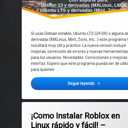
Si usas Debian estable, Ubuntu LTS (24.04) o alguna d
derivadas (MXLinux, Mint, Zorin, etc…) este programa 
resultará muy útil y práctico. La nueva versión incluye
mejoras, corrección de errores y nuevas herramienta
para los usuarios. Novedades: Correcciones y mejoras 
interfaz: Espero que este programa pueda ser de util
para quienes …
Administrador del 
Seguir leyendo
Etiquetado
en ¡Como Instalar Roblox en Linux rá
Deja un comentario
Linux
¡Como Instalar Roblox en
Linux rápido y fácil! –
Roblox