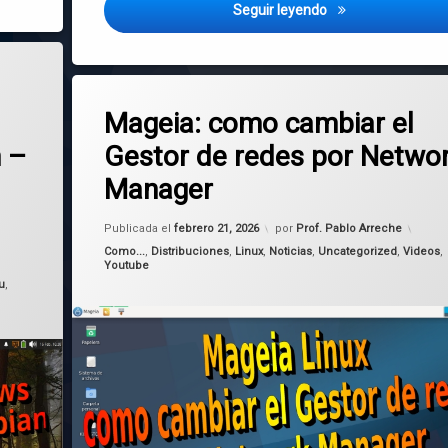
Mageia: como insta
Seguir leyendo
 de Windows en Linux Mint, Ubuntu y Debian – ¡Sin escribir comandos! Actualiz
Etiquetado
en Mageia: como cambiar el Gestor 
Deja un comentario
conexiones
Mageia: como cambiar el
Gestor de redes por Netwo
n –
Linux
Manager
Mageia
Actualizado el
febrero 21, 2026
Publicada el
febrero 21, 2026
por
Prof. Pablo Arreche
redes
Categorías:
Como...
,
Distribuciones
,
Linux
,
Noticias
,
Uncategorized
,
Videos
,
Youtube
tutoriales
u
,