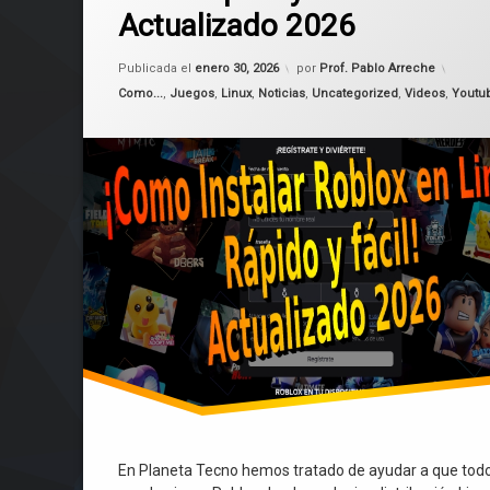
Actualizado 2026
Sober
Actualizado el
enero 30, 2026
Publicada el
enero 30, 2026
por
Prof. Pablo Arreche
Categorías:
Como...
,
Juegos
,
Linux
,
Noticias
,
Uncategorized
,
Videos
,
Youtu
En Planeta Tecno hemos tratado de ayudar a que tod