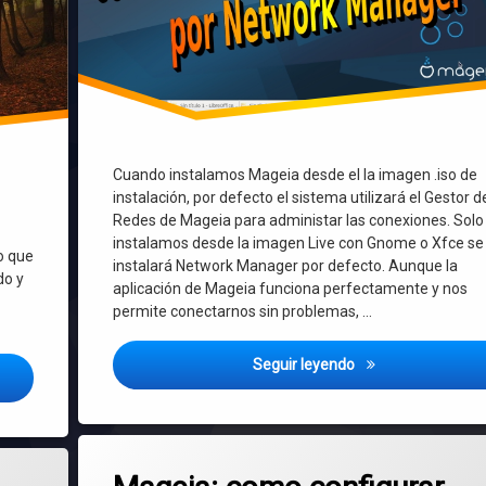
Cuando instalamos Mageia desde el la imagen .iso de
instalación, por defecto el sistema utilizará el Gestor d
Redes de Mageia para administar las conexiones. Solo 
instalamos desde la imagen Live con Gnome o Xfce se
o que
instalará Network Manager por defecto. Aunque la
do y
aplicación de Mageia funciona perfectamente y nos
permite conectarnos sin problemas, …
Mageia: como camb
Seguir leyendo
gos y programas de Windows en Linux Mint, Ubuntu y Debian – ¡Sin escr
Etiquetado
en Mageia: como configurar sudo y a
Deja un comentario
Linux
 Tecno 2.0 para Debian, Ubuntu y derivadas ¡Con instalador de Wine y Lutris!