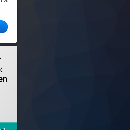
ramos
 sistema operativo estable y muy personalizable
 en en notebooks Acrab: se recalientan y hasta pueden producir quemaduras
r
:
en