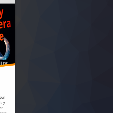
lgún
lo y
er