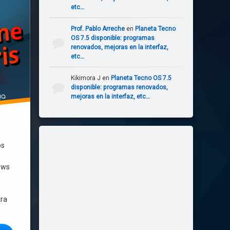
etc…
Prof. Pablo Arreche
en
Planeta Tecno
OS 7.5 disponible: programas
renovados, mejoras en la interfaz,
etc…
Kikimora J
en
Planeta Tecno OS 7.5
disponible: programas renovados,
mejoras en la interfaz, etc…
os
ows
tra