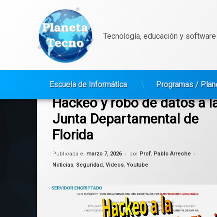
Tecnología, educación y software 
Saltar
al
Escuela de Informática
Programas / Plan
Etiquetado
en Hackeo y robo de datos a la Junt
Deja un comentario
contenido
ciberseguridad
Hackeo y robo de datos a l
Junta Departamental de
Estado
Florida
Florida
Actualizado el
marzo 7, 2026
Publicada el
marzo 7, 2026
por
Prof. Pablo Arreche
Ransomware
Categorías:
Noticias
,
Seguridad
,
Videos
,
Youtube
seguridad
Uruguay