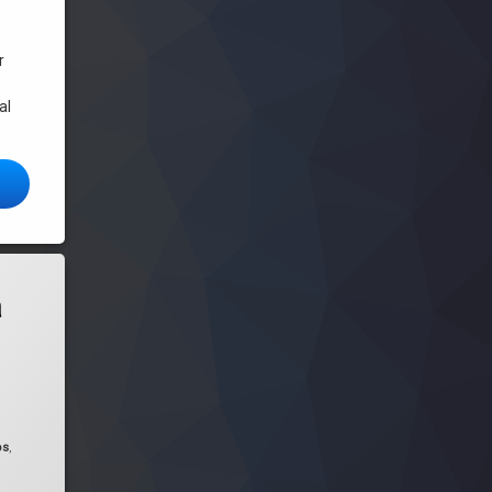
r
al
igurar sudo y agregar usuarios
ivo estable y muy personalizable
a
dor de Wine y Lutris!
os
,