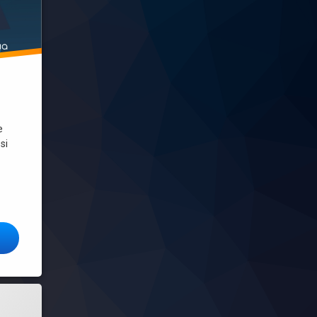
e
si
iar el Gestor de redes por Network Manager
ibir comandos! Actualizado 2026
gregar usuarios