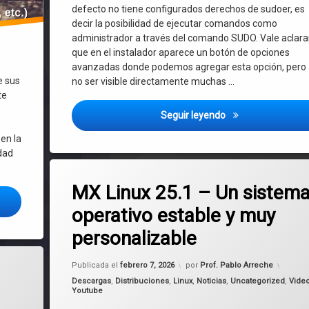
defecto no tiene configurados derechos de sudoer, es
decir la posibilidad de ejecutar comandos como
administrador a través del comando SUDO. Vale aclara
que en el instalador aparece un botón de opciones
avanzadas donde podemos agregar esta opción, pero 
e sus
no ser visible directamente muchas …
te
Mageia: como conf
Seguir leyendo
s
en la
idad
Etiquetado
en MX Linux 25.1 – Un sistema operat
Deja un comentario
Debian
MX Linux 25.1 – Un sistem
Sistema Planeta Tecno 2.0 para Debian, Ubuntu y derivadas ¡Con instala
operativo estable y muy
Linux
personalizable
MX Linux
pido y fácil! – Actualizado 2026
Actualizado el
febrero 7, 2026
Publicada el
febrero 7, 2026
por
Prof. Pablo Arreche
MX Linux 25
Categorías:
Descargas
,
Distribuciones
,
Linux
,
Noticias
,
Uncategorized
,
Vide
Youtube