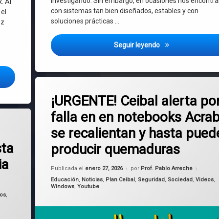
investigando. Sin embargo, en ocasiones nos encont
. Al
con sistemas tan bien diseñados, estables y con
 el
soluciones prácticas …
ez
MX Linux 25.1 – Un
Seguir leyendo
lox en Linux rápido y fácil! – Actualizado 2026
Etiquetado
en ¡URGENTE! Ceibal alerta por falla
Deja un comentario
2025
¡URGENTE! Ceibal alerta po
falla en en notebooks Acrab
Acrab
a – Novedades de esta gran distro Linux comunitaria
se recalientan y hasta pued
Ceibal
sta
producir quemaduras
fallas
ia
Actualizado el
enero 27, 2026
Publicada el
enero 27, 2026
por
Prof. Pablo Arreche
quemaduras
Categorías:
Educación
,
Noticias
,
Plan Ceibal
,
Seguridad
,
Sociedad
,
Videos
,
Windows
,
Youtube
recalentar
eos
,