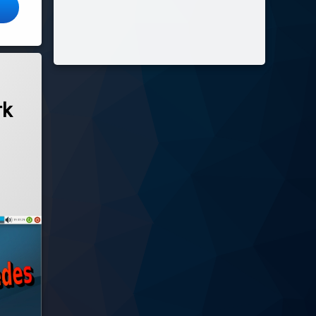
lar Wine, Winetricks y Lutris para juegos y programas de Windows.
ado 2026
de redes por Network Manager
rk