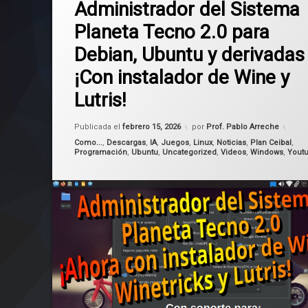
Administrador del Sistema
Planeta Tecno 2.0 para
Debian
Debian, Ubuntu y derivadas
Linux
¡Con instalador de Wine y
lutris
Lutris!
Planeta Tecno
Actualizado el
febrero 15, 2026
Publicada el
febrero 15, 2026
por
Prof. Pablo Arreche
Ubuntu
Categorías:
Como...
,
Descargas
,
IA
,
Juegos
,
Linux
,
Noticias
,
Plan Ceibal
,
Programación
,
Ubuntu
,
Uncategorized
,
Videos
,
Windows
,
Yout
wine