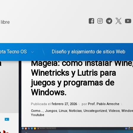
Facebook
Instagram
Telegr
X.c
libre
eta Tecno OS
Diseño y alojamiento de sitios Web
Etiquetado
a Departamental de Florida
en Mageia: como instalar Wine, Wine
Deja un comentario
Linux
a
Mageia: como instalar Wine
Winetricks y Lutris para
lutris
juegos y programas de
Mageia
Windows.
tutorial
Actualizado el
marzo 1, 2026
Publicada el
febrero 27, 2026
por
Prof. Pablo Arreche
Windows
Categorías:
Como...
,
Juegos
,
Linux
,
Noticias
,
Uncategorized
,
Videos
,
Windo
Youtube