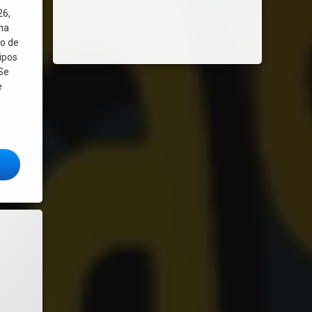
26,
ina
do de
ipos
Se
e
! Ceibal alerta por falla en en notebooks Acrab: se recalientan y has
 electrónicos, sms y más… Capítulo 1
ware libre y formatos abiertos en Uruguay
sonales- habeas data – derecho al olvido