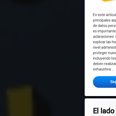
En este artícu
principales as
de datos pers
es importante
aclaraciones:
explicar las h
nivel administ
proteger nuest
incluyendo lo
deben realizar
exhaustiva …
Seg
Etiquetado
Deja un co
Ceibal
El lado