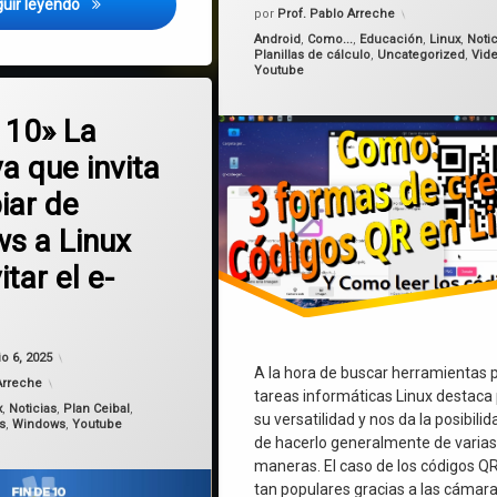
El lado oscuro de Ceibal: tercerizaciones con docentes ext
uir leyendo
por
Prof. Pablo Arreche
Categorías:
Android
,
Como...
,
Educación
,
Linux
,
Noti
Planillas de cálculo
,
Uncategorized
,
Vid
Youtube
en «Fin de 10» La iniciativa que invita a cambiar de Windows a Linux para
mentario
 10» La
va que invita
iar de
s a Linux
itar el e-
Actualizado el
junio 7, 2025
io 6, 2025
A la hora de buscar herramientas 
Arreche
tareas informáticas Linux destaca
x
,
Noticias
,
Plan Ceibal
,
su versatilidad y nos da la posibilid
s
,
Windows
,
Youtube
de hacerlo generalmente de varia
maneras. El caso de los códigos QR
tan populares gracias a las cámar