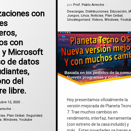
Windows
por
Prof. Pablo Arreche
zaciones con
Categorías:
Descargas
,
Distribuciones
,
Educación
,
I
Juegos
,
Linux
,
Noticias
,
Plan Ceibal
,
wine
Uncategorized
,
Videos
,
Windows
,
Youtu
es
eros,
os con
 y Microsoft
so de datos
diantes,
no del
e libre.
Hoy presentamos oficialmente la
Actualizado el
octubre 12, 2025
ubre 12, 2025
versión mejorada de Planeta Tecn
Arreche
7. Trae muchos cambios en
cias
,
Plan Ceibal
,
Seguridad
,
rendimiento, interfaz, herramient
s
,
Windows
,
Youtube
(con estreno de la casa incluido) y
más… Estas novedades se basan 