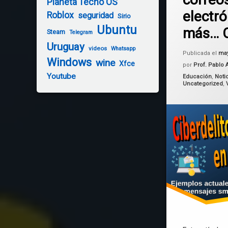
Planeta Tecno OS
Uruguay
electró
Roblox
seguridad
Sirio
Ubuntu
más… C
Steam
Telegram
Uruguay
videos
Whatsapp
Publicada el
may
Windows
wine
Xfce
por
Prof. Pablo 
Youtube
Categorías:
Educación
,
Noti
Uncategorized
,