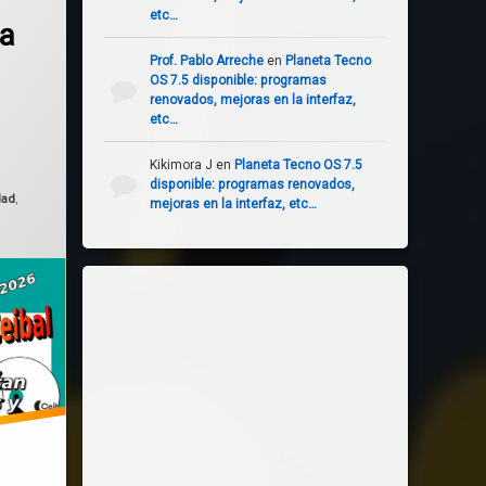
etc…
ta
Prof. Pablo Arreche
en
Planeta Tecno
OS 7.5 disponible: programas
renovados, mejoras en la interfaz,
etc…
o el
enero 27, 2026
Kikimora J
en
Planeta Tecno OS 7.5
disponible: programas renovados,
dad
,
mejoras en la interfaz, etc…