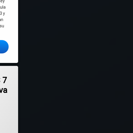
ley
ula
3 y
an
 su
oftware libre y formatos abiertos en Uruguay
 7 «Amatista» – nueva versión mejorada de la distro Linux lista para usar
 7
va
datos personales- habeas data – derecho al olvido
 acuerdos con Google y Microsoft para uso de datos de estudiantes, abandono del 
ado el
octubre 24, 2025