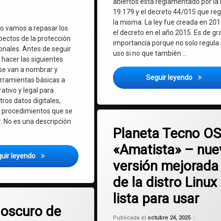
abiertos está reglamentado por la 
19.179 y el decreto 44/015 que reg
la misma. La ley fue creada en 201
lo vamos a repasar los
el decreto en el año 2015. Es de gr
pectos de la protección
importancia porque no solo regula
onales. Antes de seguir
uso si no que también …
 hacer las siguientes
 se van a nombrar y
Ley de s
Seguir leyendo
erramientas básicas a
rativo y legal para
ros datos digitales,
s procedimientos que se
Etiquetado
en Planeta Tecno OS
6 comentarios
. No es una descripción
Debian
Planeta Tecno OS
«Amatista» – nue
IA
¿Cómo proteger nuestros datos en Uruguay? Protección de 
uir leyendo
versión mejorada
Linux
de la distro Linux
Planeta Tecno OS
lista para usar
en El lado oscuro de Ceibal: tercerizaciones con docentes extranjeros,
mentario
 oscuro de
Uruguay
Actualiz
Publicada el
octubre 24, 2025