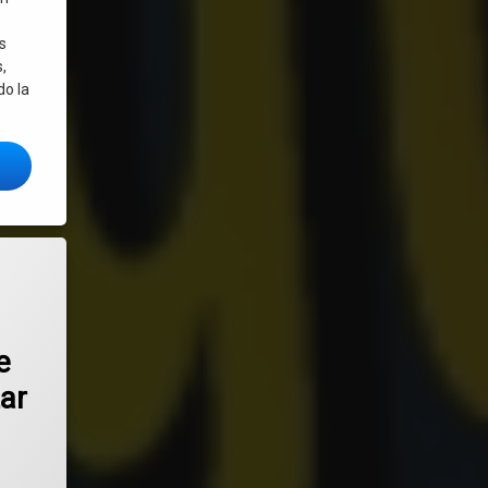
s
,
do la
Tecno OS 7 «Amatista» – nueva versión mejorada de la distro Linux lista
códigos QR en Linux: 3 formas de crearlos y visualizar su contenido.
e
zar
o el
junio 22, 2025