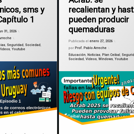
fallas
nicos, sms y
recalientan y has
quemaduras
apítulo 1
pueden producir
quemaduras
recalentar
Actualizado el
mayo 31, 2026
o 31, 2026
Arreche
Actualizad
Publicada el
enero 27, 2026
cias
,
Seguridad
,
Sociedad
,
por
Prof. Pablo Arreche
Videos
,
Youtube
Categorías:
Educación
,
Noticias
,
Plan Ceibal
,
Seguri
Sociedad
,
Videos
,
Windows
,
Youtube