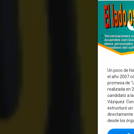
Un poco de his
el año 2007 co
promesa de “u
realizada en 
candidato a l
Vázquez. Con 
estructuró un
directamente 
desde los órg