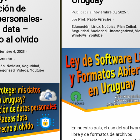
Uruguay
ción de
Actua
Publicada el
noviembre 30, 2025
personales-
por
Prof. Pablo Arreche
os
 data –
Categorías:
Educación
,
Linux
,
Noticias
,
Plan Ceibal
,
Seguridad
,
Sociedad
,
Uncategorized
,
Vi
Windows
,
Youtube
 al olvido
Actualizado el
noviembre 6, 2025
iembre 6, 2025
Arreche
ión
,
Noticias
,
Seguridad
,
egorized
,
Videos
,
Youtube
En nuestro país, el uso del softwar
libre y de formatos de archivos