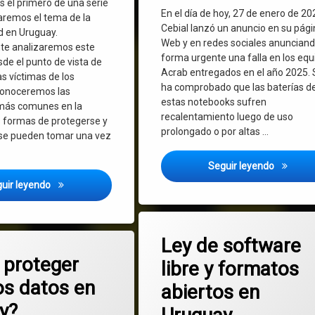
es el primero de una serie
En el día de hoy, 27 de enero de 20
aremos el tema de la
Cebial lanzó un anuncio en su pág
d en Uruguay.
Web y en redes sociales anuncian
te analizaremos este
forma urgente una falla en los equ
e el punto de vista de
Acrab entregados en el año 2025. 
as víctimas de los
ha comprobado que las baterías d
 Conoceremos las
estas notebooks sufren
 más comunes en la
recalentamiento luego de uso
as formas de protegerse y
prolongado o por altas …
 se pueden tomar una vez
¡URGENTE
Seguir leyendo
Ciberdelitos en Uruguay, algo cada vez más común: correos
uir leyendo
en Ley de soft
Deja un comentario
Ley de software
en ¿Cómo proteger nuestros datos en Uruguay? Protección de datos per
mentario
proteger
libre y formatos
os datos en
abiertos en
y?