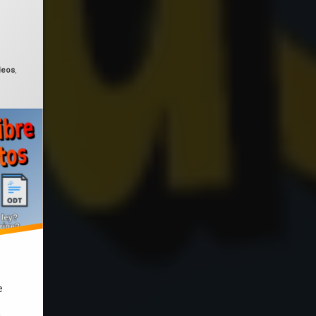
lizado el
noviembre 30, 2025
deos
,
e