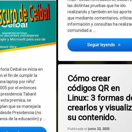
las distintas pruebas que he ido
realizando y también en los aporte
que mediante comentarios, críticas
información y consultas ha realiza
comunidad a …
Planeta 
Seguir leyendo
Etiquetado
toria:Ceibal se inicia en
en Cómo crear 
Deja un comentario
código QR
n el fin de cumplir la
Cómo crear
na laptop por niño”
códigos QR en
Linux
2005 por el entonces
a presidencia Tabaré
Linux: 3 formas d
esta premisa, se
crearlos y visuali
 plan que se manejaría
desde Presidencia (no
su contenido.
anos de la educación) y …
Actualizad
Publicada el
junio 22, 2025