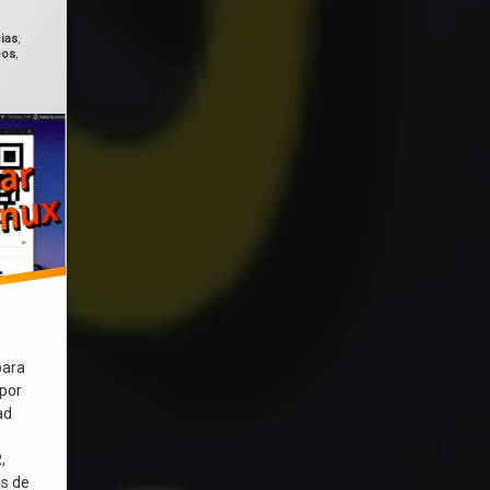
ranjeros, acuerdos con Google y Microsoft para uso de datos de estudian
cias
,
eos
,
 evitar el e-waste
para
 por
ad
s
,
as de