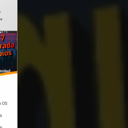
A
,
be
o OS
as
en