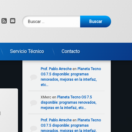
Buscar:
am
om
YouTube
RSS
Correo electrónico
Servicio Técnico
Contacto
Comentarios recientes
Prof. Pablo Arreche
en
Planeta Tecno
OS 7.5 disponible: programas
renovados, mejoras en la interfaz,
etc…
nicos, sms y más… Capítulo 1
eibal alerta por falla en en notebooks Acrab: se recalientan y hasta pueden pr
XMerc
en
Planeta Tecno OS 7.5
l
disponible: programas renovados,
mejoras en la interfaz, etc…
n
Prof. Pablo Arreche
en
Planeta Tecno
OS 7.5 disponible: programas
renovados, mejoras en la interfaz,