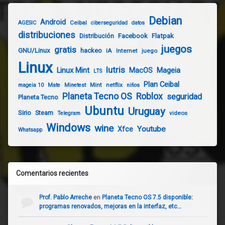
Debian
Android
Ceibal
AGESIC
ciberseguridad
datos
distribuciones
Distribución
Facebook
Flatpak
juegos
gratis
GNU/Linux
hackeo
IA
Internet
juego
Linux
lutris
Linux Mint
Mageia
MacOS
LTS
Plan Ceibal
Mint
netflix
mageia 10
Mate
Minetest
niños
Planeta Tecno OS
Roblox
seguridad
Planeta Tecno
Ubuntu
Uruguay
Sirio
Steam
videos
Telegram
Windows
wine
Youtube
Xfce
Whatsapp
Comentarios recientes
Prof. Pablo Arreche
en
Planeta Tecno OS 7.5 disponible:
programas renovados, mejoras en la interfaz, etc…