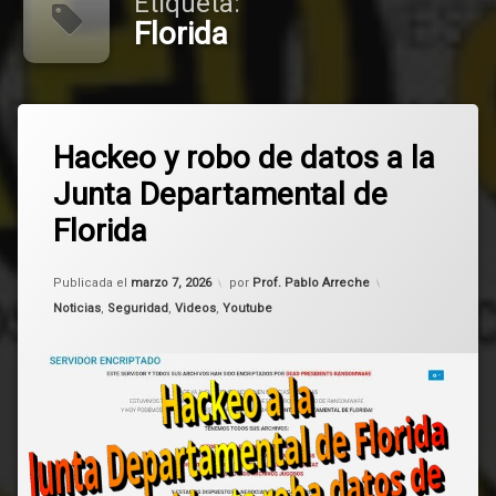
Etiqueta:
Florida
Etiquetado
Deja
ciberseguridad
Hackeo y robo de datos a la
un
comentario
Junta Departamental de
en
Estado
Hackeo
Florida
y
Florida
robo
de
Actualizado el
marzo 7, 2026
Publicada el
marzo 7, 2026
por
Prof. Pablo Arreche
datos
Ransomware
a
Categorías:
Noticias
,
Seguridad
,
Videos
,
Youtube
la
seguridad
Junta
Departamental
Uruguay
de
Florida