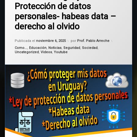
Protección de datos
proteger
derecho
nuestros
personales- habeas data –
al olvido
datos
en
derecho al olvido
Uruguay?
habeas
Protección
data
de
Actualizado el
noviembre 6, 2025
Publicada el
noviembre 6, 2025
por
Prof. Pablo Arreche
datos
protección
Categorías:
Como...
,
Educación
,
Noticias
,
Seguridad
,
Sociedad
,
personales-
de datos
Uncategorized
,
Videos
,
Youtube
habeas
data
URDCP
–
derecho
al
Uruguay
olvido