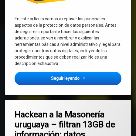
En este artículo vamos a repasar los principales
aspectos de la protección de datos personales. Antes
de seguir es importante hacer las siguientes
aclaraciones: se van a nombrar y explicar las
herramientas básicas a nivel administrativo y legal para
proteger nuestros datos digitales, incluyendo los
procedimientos que se deben realizar. No es una
descripción exhaustiva …
¿Cómo proteger nuestros dat
Seguir leyendo
Etiquetado
Deja
ciberseguridad
Hackean a la Masonería
un
comentario
uruguaya – filtran 13GB de
en
Masonería
Hackean
información: datos
a