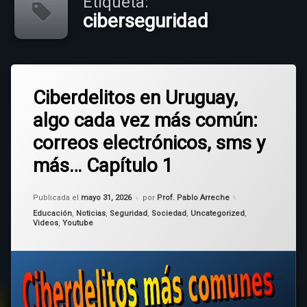
Etiqueta:
ciberseguridad
Etiquetado
Deja
ciberdelitos
Ciberdelitos en Uruguay,
un
comentario
algo cada vez más común:
en
ciberseguridad
Ciberdelitos
correos electrónicos, sms y
en
sextorsión
Uruguay,
más… Capítulo 1
algo
cada
Uruguay
vez
Actualizado el
mayo 31, 2026
Publicada el
mayo 31, 2026
por
Prof. Pablo Arreche
más
Categorías:
común:
Educación
,
Noticias
,
Seguridad
,
Sociedad
,
Uncategorized
,
Videos
,
Youtube
correos
electrónicos,
sms
y
más…
Capítulo
1