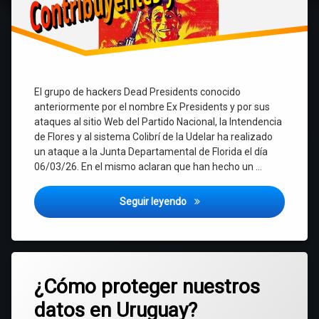
El grupo de hackers Dead Presidents conocido
anteriormente por el nombre Ex Presidents y por sus
ataques al sitio Web del Partido Nacional, la Intendencia
de Flores y al sistema Colibrí de la Udelar ha realizado
un ataque a la Junta Departamental de Florida el día
06/03/26. En el mismo aclaran que han hecho un …
Hackeo y robo de datos a la 
Seguir leyendo
Etiquetado
Deja
AGESIC
¿Cómo proteger nuestros
un
comentario
datos en Uruguay?
en
ciberseguridad
¿Cómo