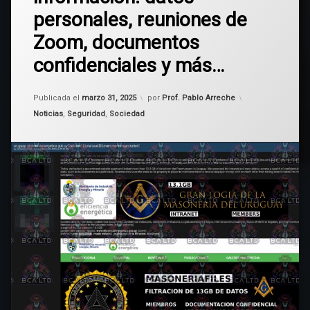
MIEM
la
personales, reuniones de
Masonería
uruguaya
Uruguay
Zoom, documentos
–
filtran
confidenciales y más…
13GB
de
Actualizado el
marzo 31, 2025
información:
Publicada el
marzo 31, 2025
por
Prof. Pablo Arreche
datos
Categorías:
Noticias
,
Seguridad
,
Sociedad
personales,
reuniones
de
Zoom,
documentos
confidenciales
y
más…