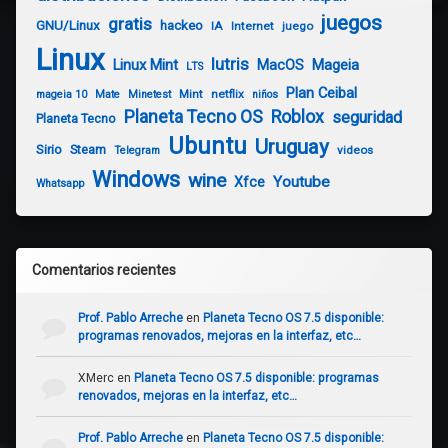
juegos
gratis
GNU/Linux
hackeo
IA
Internet
juego
Linux
lutris
Linux Mint
Mageia
MacOS
LTS
Plan Ceibal
Mint
netflix
mageia 10
Mate
Minetest
niños
Planeta Tecno OS
Roblox
seguridad
Planeta Tecno
Ubuntu
Uruguay
Sirio
Steam
videos
Telegram
Windows
wine
Youtube
Xfce
Whatsapp
Comentarios recientes
Prof. Pablo Arreche
en
Planeta Tecno OS 7.5 disponible:
programas renovados, mejoras en la interfaz, etc…
XMerc
en
Planeta Tecno OS 7.5 disponible: programas
renovados, mejoras en la interfaz, etc…
Prof. Pablo Arreche
en
Planeta Tecno OS 7.5 disponible: