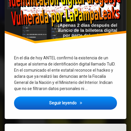
parte
del
gobierno
En el día de hoy ANTEL confirmó la existencia de un
ataque al sistema de identificación digital llamado TuID.
En el comunicado el ente estatal reconoce el hackeo y
aclara que ya realizó las denuncias ante la Fiscalía
General de la Nación y el Ministerio del Interior. Indican
que no se filtraron datos personales ni …
Hackeo en Uruguay al sistema 
Seguir leyendo
Etiquetado
Deja