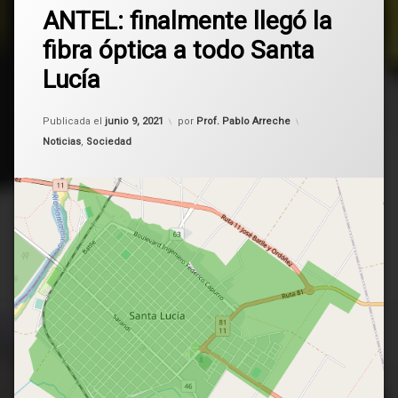
ANTEL
ANTEL: finalmente llegó la
un
comentario
fibra óptica a todo Santa
en
fibra
ANTEL:
Lucía
finalmente
fibra
llegó
óptica
la
Actualizado el
junio 9, 2021
Publicada el
junio 9, 2021
por
Prof. Pablo Arreche
fibra
óptica
Uruguay
Categorías:
Noticias
,
Sociedad
a
todo
Santa
Lucía