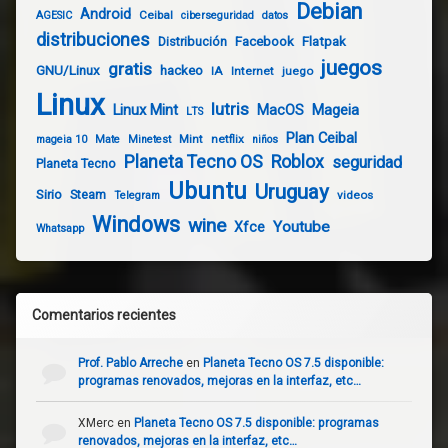
Debian
Android
Ceibal
AGESIC
ciberseguridad
datos
distribuciones
Distribución
Facebook
Flatpak
juegos
gratis
GNU/Linux
hackeo
IA
Internet
juego
Linux
lutris
Linux Mint
Mageia
MacOS
LTS
Plan Ceibal
Mint
netflix
mageia 10
Mate
Minetest
niños
Planeta Tecno OS
Roblox
seguridad
Planeta Tecno
Ubuntu
Uruguay
Sirio
Steam
videos
Telegram
Windows
wine
Youtube
Xfce
Whatsapp
Comentarios recientes
Prof. Pablo Arreche
en
Planeta Tecno OS 7.5 disponible:
programas renovados, mejoras en la interfaz, etc…
XMerc
en
Planeta Tecno OS 7.5 disponible: programas
renovados, mejoras en la interfaz, etc…