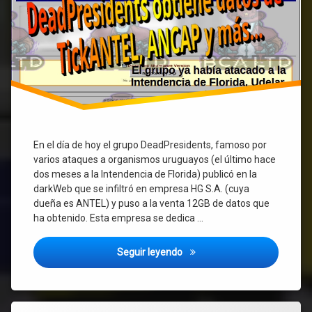
públicas…
En el día de hoy el grupo DeadPresidents, famoso por
varios ataques a organismos uruguayos (el último hace
dos meses a la Intendencia de Florida) publicó en la
darkWeb que se infiltró en empresa HG S.A. (cuya
dueña es ANTEL) y puso a la venta 12GB de datos que
ha obtenido. Esta empresa se dedica …
Hackeo a empresa HG de ANTE
Seguir leyendo
Etiquetado