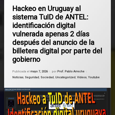
2
AGESIC
Hackeo en Uruguay al
comentarios
en
sistema TuID de ANTEL:
Hackeo
ANTEL
en
identificación digital
Uruguay
billetera
al
vulnerada apenas 2 días
digital
sistema
TuID
después del anuncio de la
de
datos
ANTEL:
billetera digital por parte del
identificación
firma
digital
gobierno
digital
vulnerada
apenas
hackeo
Actualizado el
mayo 7, 2026
2
Publicada el
mayo 7, 2026
por
Prof. Pablo Arreche
días
Categorías:
Noticias
,
Seguridad
,
Sociedad
,
Uncategorized
,
Videos
,
Youtube
después
LaPampaleaks
del
anuncio
pampaleaks
de
la
Tuid
billetera
digital
por
Uruguay