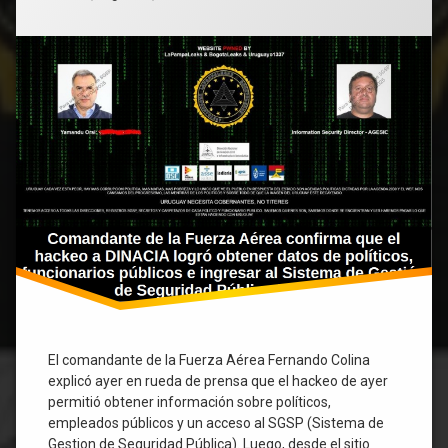
políticos,
funcionarios
públicos
y
al
Sistema
de
Gestión
de
Seguridad
Pública
(SGSP).
El comandante de la Fuerza Aérea Fernando Colina
explicó ayer en rueda de prensa que el hackeo de ayer
permitió obtener información sobre políticos,
empleados públicos y un acceso al SGSP (Sistema de
Gestion de Seguridad Pública). Luego, desde el sitio