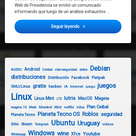
Web de Presidencia se emitió un comunicado
informando que luego de un análisis exhaustivo …
Hackeo a DINACIA: Comandante
Seguir leyendo
Debian
Android
Ceibal
AGESIC
ciberseguridad
datos
distribuciones
Distribución
Facebook
Flatpak
juegos
gratis
GNU/Linux
hackeo
IA
Internet
juego
Linux
lutris
Linux Mint
Mageia
MacOS
LTS
Plan Ceibal
Mint
netflix
mageia 10
Mate
Minetest
niños
Planeta Tecno OS
Roblox
seguridad
Planeta Tecno
Ubuntu
Uruguay
Sirio
Steam
videos
Telegram
Windows
wine
Youtube
Xfce
Whatsapp