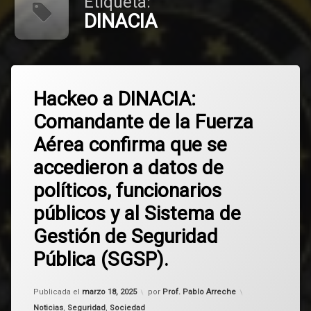
Etiqueta:
DINACIA
Etiquetado
Deja
DINACIA
Hackeo a DINACIA:
un
comentario
Comandante de la Fuerza
en
hackeo
Hackeo
Aérea confirma que se
a
Presidencia
DINACIA:
accedieron a datos de
Comandante
de
Seguridad
políticos, funcionarios
la
Pública
Fuerza
públicos y al Sistema de
Aérea
Uruguay
confirma
Gestión de Seguridad
que
Pública (SGSP).
se
accedieron
a
Actualizado el
marzo 18, 2025
datos
Publicada el
marzo 18, 2025
por
Prof. Pablo Arreche
de
Categorías:
Noticias
,
Seguridad
,
Sociedad