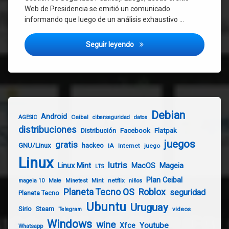
Web de Presidencia se emitió un comunicado
informando que luego de un análisis exhaustivo …
Hackeo a DINACIA: Comandante
Seguir leyendo
Debian
Android
Ceibal
AGESIC
ciberseguridad
datos
distribuciones
Distribución
Facebook
Flatpak
juegos
gratis
GNU/Linux
hackeo
IA
Internet
juego
Linux
lutris
Linux Mint
Mageia
MacOS
LTS
Plan Ceibal
Mint
netflix
mageia 10
Mate
Minetest
niños
Planeta Tecno OS
Roblox
seguridad
Planeta Tecno
Ubuntu
Uruguay
Sirio
Steam
videos
Telegram
Windows
wine
Youtube
Xfce
Whatsapp