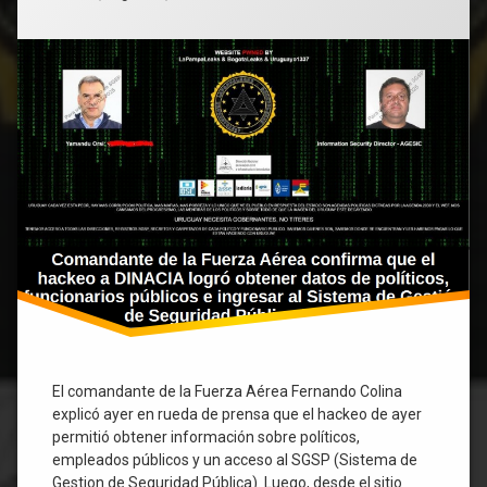
políticos,
funcionarios
públicos
y
al
Sistema
de
Gestión
de
Seguridad
Pública
(SGSP).
El comandante de la Fuerza Aérea Fernando Colina
explicó ayer en rueda de prensa que el hackeo de ayer
permitió obtener información sobre políticos,
empleados públicos y un acceso al SGSP (Sistema de
Gestion de Seguridad Pública). Luego, desde el sitio