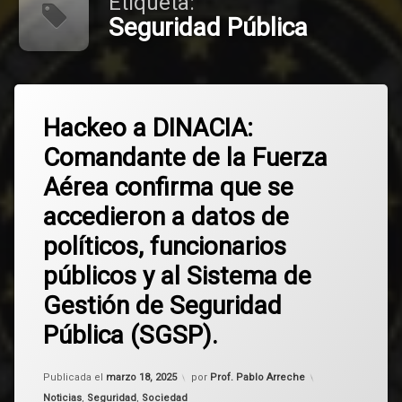
Etiqueta:
Seguridad Pública
Etiquetado
Deja
DINACIA
Hackeo a DINACIA:
un
comentario
Comandante de la Fuerza
en
hackeo
Hackeo
Aérea confirma que se
a
Presidencia
DINACIA:
accedieron a datos de
Comandante
de
Seguridad
políticos, funcionarios
la
Pública
Fuerza
públicos y al Sistema de
Aérea
Uruguay
confirma
Gestión de Seguridad
que
Pública (SGSP).
se
accedieron
a
Actualizado el
marzo 18, 2025
datos
Publicada el
marzo 18, 2025
por
Prof. Pablo Arreche
de
Categorías:
Noticias
,
Seguridad
,
Sociedad