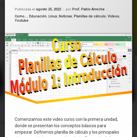
de
Actualizado el
agosto 25, 2022
Publicada el
agosto 25, 2022
por
Prof. Pablo Arreche
Cálculo
Planilla
–
de
Categorías:
Como...
,
Educación
,
Linux
,
Noticias
,
Planillas de cálculo
,
Videos
,
Youtube
Módulo
cálculo
1:
Introducción
Comenzamos este video curso con la primera unidad,
donde se presentan los conceptos básicos para
empezar. Definimos planilla de cálculo y los principales