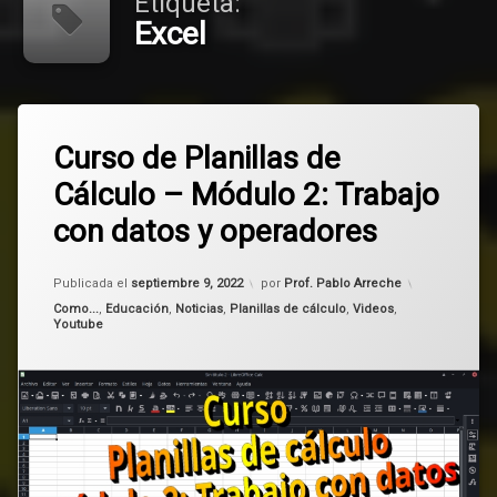
Etiqueta:
Excel
Etiquetado
Deja
Excel
Curso de Planillas de
un
comentario
Cálculo – Módulo 2: Trabajo
en
Libreoffice
Curso
con datos y operadores
de
manual
Planillas
de
Actualizado el
septiembre 9, 2022
Publicada el
septiembre 9, 2022
por
Prof. Pablo Arreche
Cálculo
Office
–
Categorías:
Como...
,
Educación
,
Noticias
,
Planillas de cálculo
,
Videos
,
Youtube
Módulo
Planilla
2:
de
Trabajo
cálculo
con
datos
tutorial
y
operadores