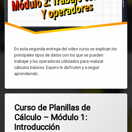
En esta segunda entrega del video curso se explican los
principales tipos de datos con los que se pueden
trabajar y los operadores utilizados para realizar
cálculos básicos. Espero lo disfruten y a seguir
aprendiendo…
Etiquetado
Deja
calc
Curso de Planillas de
un
comentario
Cálculo – Módulo 1:
en
educación
Curso
Introducción
de
Excel
Planillas