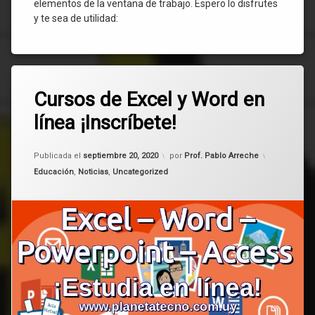
elementos de la ventana de trabajo. Espero lo disfrutes
y te sea de utilidad:
Etiquetado
Deja
cursos
Cursos de Excel y Word en
un
comentario
línea ¡Inscríbete!
en
en
Cursos
línea
de
Actualizado el
abril 10, 2021
Excel
Publicada el
septiembre 20, 2020
por
Prof. Pablo Arreche
Excel
y
Categorías:
Educación
,
Noticias
,
Uncategorized
Word
en
Internet
línea
¡Inscríbete!
Office
Ofimática
Word