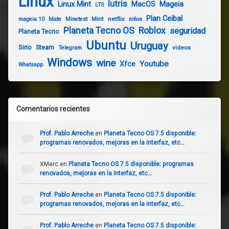
Linux
lutris
Linux Mint
Mageia
MacOS
LTS
Plan Ceibal
Mint
netflix
mageia 10
Mate
Minetest
niños
Planeta Tecno OS
Roblox
seguridad
Planeta Tecno
Ubuntu
Uruguay
Sirio
Steam
videos
Telegram
Windows
wine
Youtube
Xfce
Whatsapp
Comentarios recientes
Prof. Pablo Arreche
en
Planeta Tecno OS 7.5 disponible:
programas renovados, mejoras en la interfaz, etc…
XMerc
en
Planeta Tecno OS 7.5 disponible: programas
renovados, mejoras en la interfaz, etc…
Prof. Pablo Arreche
en
Planeta Tecno OS 7.5 disponible:
programas renovados, mejoras en la interfaz, etc…
Prof. Pablo Arreche
en
Planeta Tecno OS 7.5 disponible: