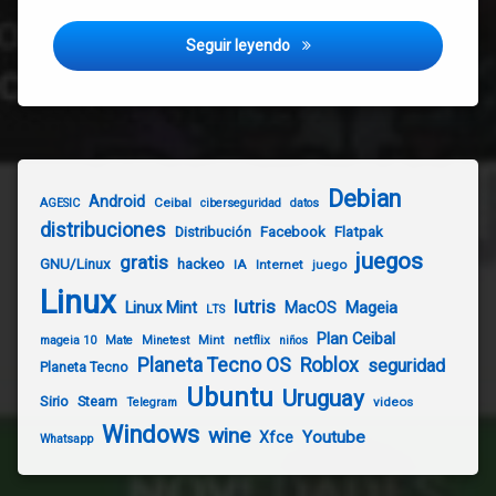
Hackean a la Masonería urug
Seguir leyendo
Debian
Android
Ceibal
AGESIC
ciberseguridad
datos
distribuciones
Distribución
Facebook
Flatpak
juegos
gratis
GNU/Linux
hackeo
IA
Internet
juego
Linux
lutris
Linux Mint
Mageia
MacOS
LTS
Plan Ceibal
Mint
netflix
mageia 10
Mate
Minetest
niños
Planeta Tecno OS
Roblox
seguridad
Planeta Tecno
Ubuntu
Uruguay
Sirio
Steam
videos
Telegram
Windows
wine
Youtube
Xfce
Whatsapp