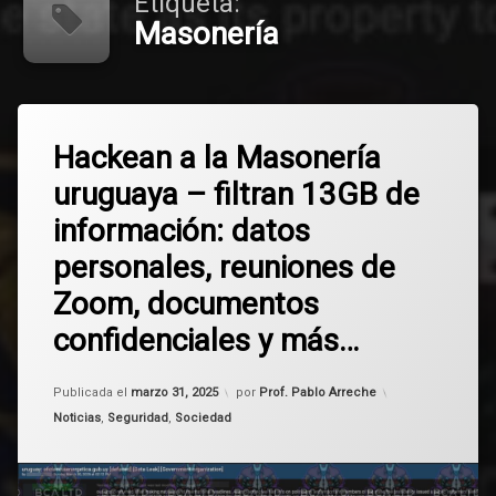
Etiqueta:
Masonería
Etiquetado
Deja
ciberseguridad
Hackean a la Masonería
un
comentario
uruguaya – filtran 13GB de
en
Masonería
Hackean
información: datos
a
MIEM
la
personales, reuniones de
Masonería
uruguaya
Uruguay
Zoom, documentos
–
filtran
confidenciales y más…
13GB
de
Actualizado el
marzo 31, 2025
información:
Publicada el
marzo 31, 2025
por
Prof. Pablo Arreche
datos
Categorías:
Noticias
,
Seguridad
,
Sociedad
personales,
reuniones
de
Zoom,