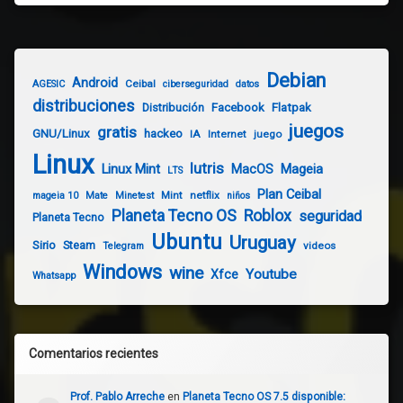
Debian
Android
Ceibal
AGESIC
ciberseguridad
datos
distribuciones
Distribución
Facebook
Flatpak
juegos
gratis
GNU/Linux
hackeo
IA
Internet
juego
Linux
lutris
Linux Mint
Mageia
MacOS
LTS
Plan Ceibal
Mint
netflix
mageia 10
Mate
Minetest
niños
Planeta Tecno OS
Roblox
seguridad
Planeta Tecno
Ubuntu
Uruguay
Sirio
Steam
videos
Telegram
Windows
wine
Youtube
Xfce
Whatsapp
Comentarios recientes
Prof. Pablo Arreche
en
Planeta Tecno OS 7.5 disponible: