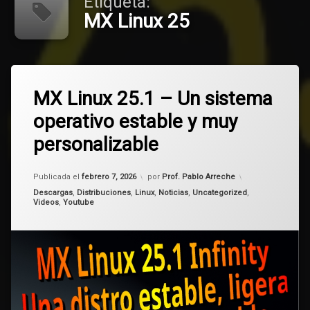
Etiqueta:
MX Linux 25
Etiquetado
Deja
Debian
MX Linux 25.1 – Un sistema
un
comentario
operativo estable y muy
en
Linux
MX
personalizable
Linux
MX
25.1
Linux
–
Actualizado el
febrero 7, 2026
Publicada el
febrero 7, 2026
por
Prof. Pablo Arreche
Un
sistema
MX
Categorías:
Descargas
,
Distribuciones
,
Linux
,
Noticias
,
Uncategorized
,
Videos
,
Youtube
operativo
Linux
estable
25
y
muy
personalizable