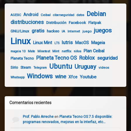
Debian
Android
Ceibal
AGESIC
ciberseguridad
datos
distribuciones
Distribución
Facebook
Flatpak
juegos
gratis
GNU/Linux
hackeo
IA
Internet
juego
Linux
lutris
Linux Mint
Mageia
MacOS
LTS
Plan Ceibal
Mint
netflix
mageia 10
Mate
Minetest
niños
Planeta Tecno OS
Roblox
seguridad
Planeta Tecno
Ubuntu
Uruguay
Sirio
Steam
videos
Telegram
Windows
wine
Youtube
Xfce
Whatsapp
Comentarios recientes
Prof. Pablo Arreche
en
Planeta Tecno OS 7.5 disponible:
programas renovados, mejoras en la interfaz, etc…