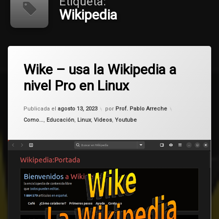
Etiqueta:
Wikipedia
Etiquetado
Deja
aplicación
Wike – usa la Wikipedia a
un
comentario
nivel Pro en Linux
en
Internet
Wike
–
Actualizado el
agosto 13, 2023
Linux
usa
Publicada el
agosto 13, 2023
por
Prof. Pablo Arreche
la
Categorías:
Como...
,
Educación
,
Linux
,
Videos
,
Youtube
Wikipedia
wike
a
nivel
wiki
Pro
en
Wikipedia
Linux