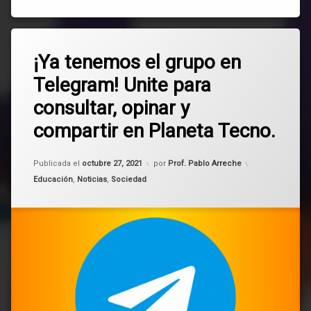
Etiquetado
Deja
chat
¡Ya tenemos el grupo en
un
comentario
Telegram! Unite para
en
consultas
¡Ya
consultar, opinar y
tenemos
grupos
el
compartir en Planeta Tecno.
grupo
en
opiniones
Telegram!
Actualizado el
octubre 27, 2021
Publicada el
octubre 27, 2021
por
Prof. Pablo Arreche
Unite
Planeta
Categorías:
para
Educación
,
Noticias
,
Sociedad
Tecno
consultar,
opinar
redes
y
sociales
compartir
en
Planeta
Telegram
Tecno.