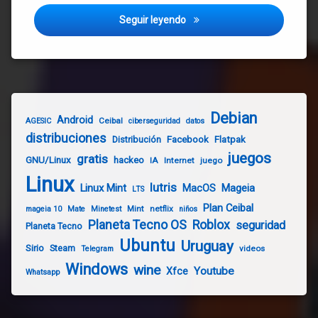
¿Te llegó la notificación de 
Seguir leyendo
Debian
Android
Ceibal
AGESIC
ciberseguridad
datos
distribuciones
Distribución
Facebook
Flatpak
juegos
gratis
GNU/Linux
hackeo
IA
Internet
juego
Linux
lutris
Linux Mint
Mageia
MacOS
LTS
Plan Ceibal
Mint
netflix
mageia 10
Mate
Minetest
niños
Planeta Tecno OS
Roblox
seguridad
Planeta Tecno
Ubuntu
Uruguay
Sirio
Steam
videos
Telegram
Windows
wine
Youtube
Xfce
Whatsapp