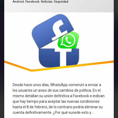
Categorías:
antes
Android
,
Facebook
,
Noticias
,
Seguridad
de
aceptar,
ya
que
se
une
del
todo
a
Facebook.
Desde hace unos días, WhatsApp comenzó a enviar a
los usuarios un aviso de sus cambios de política. En el
mismo detallan su unión definitiva a Facebook e indican
que hay tiempo para aceptar las nuevas condiciones
hasta el 8 de febrero, de lo contrario podría eliminar su
cuenta definitivamente. ¿Por qué sucede esto y …