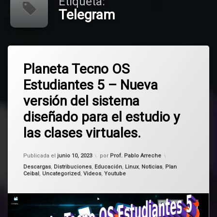
Etiqueta:
Telegram
Etiquetado
2
distribuciones
Planeta Tecno OS
comentarios
en
Estudiantes 5 – Nueva
Planeta
Google
Tecno
versión del sistema
OS
Linux
Estudiantes
diseñado para el estudio y
5
–
Planeta
las clases virtuales.
Nueva
Tecno
versión
OS
del
Actualizado el
junio 10, 2023
Publicada el
junio 10, 2023
por
Prof. Pablo Arreche
sistema
Planeta
Categorías:
Descargas
,
Distribuciones
,
Educación
,
Linux
,
Noticias
,
Plan
diseñado
Tecno OS
Ceibal
,
Uncategorized
,
Videos
,
Youtube
para
Estudiantes
el
estudio
Skype
y
las