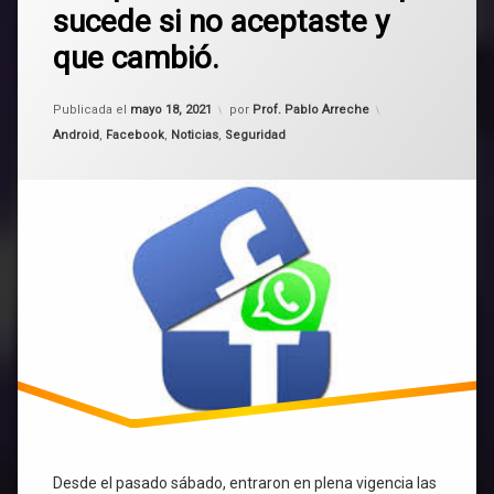
15
sucede si no aceptaste y
de
mayo
seguridad
que cambió.
Whatsapp
y
Signal
Facebook
Actualizado el
mayo 18, 2021
Publicada el
mayo 18, 2021
por
Prof. Pablo Arreche
comparten
Telegram
Categorías:
Android
,
Facebook
,
Noticias
,
Seguridad
información:
que
sucede
Whatsapp
si
no
aceptaste
y
que
cambió.
Desde el pasado sábado, entraron en plena vigencia las