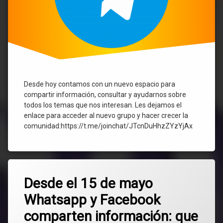
Desde hoy contamos con un nuevo espacio para
compartir información, consultar y ayudarnos sobre
todos los temas que nos interesan. Les dejamos el
enlace para acceder al nuevo grupo y hacer crecer la
comunidad:https://t.me/joinchat/JTcnDuHhzZYzYjAx
Etiquetado
Deja
datos
Desde el 15 de mayo
un
comentario
Whatsapp y Facebook
en
Facebook
Desde
comparten información: que
el
privacidad