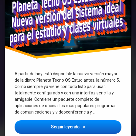
clases
Telegram
virtuales.
Whatsapp
wine
Zoom
A partir de hoy está disponible la nueva versión mayor
de la distro Planeta Tecno OS Estudiantes, la número 5.
Como siempre ya viene con todo listo para usar,
totalmente configurado y con una interfaz sencilla y
amigable. Contiene un paquete completo de
aplicaciones de oficina, los más populares programas
de comunicaciones y videoconferencia y …
Planeta Tecno OS Estudiantes 
Seguir leyendo