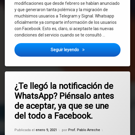
modificaciones que desde febrero se habían anunciado
y que generaron tanta polémica y la migración de
muchísimos usuarios a Telegram y Signal. Whatsapp
oficialmente ya comparte información de los usuarios
con Facebook. Esto es, claro, si aceptaste las nuevas
condiciones del servicio cuando se te consultó …
Desde el 15 de mayo Whatsap
Seguir leyendo
Etiquetado
Deja
Facebook
¿Te llegó la notificación de
un
comentario
WhatsApp? Piénsalo antes
en
política
¿Te
de aceptar, ya que se une
llegó
Signal
la
del todo a Facebook.
notificación
de
Telegram
WhatsApp?
Actualizado el
febrero 3, 2021
Publicada el
enero 9, 2021
por
Prof. Pablo Arreche
Piénsalo
Whatsapp