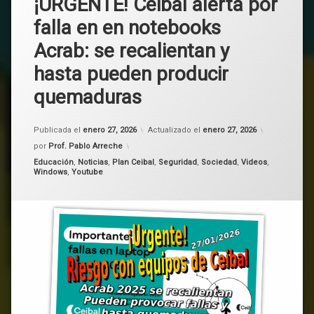
¡URGENTE! Ceibal alerta por
falla en en notebooks
Acrab: se recalientan y
hasta pueden producir
quemaduras
Publicada el
enero 27, 2026
Actualizado el
enero 27, 2026
por
Prof. Pablo Arreche
Categorías:
Educación
,
Noticias
,
Plan Ceibal
,
Seguridad
,
Sociedad
,
Videos
,
Windows
,
Youtube