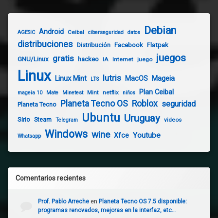
Debian
Android
Ceibal
AGESIC
ciberseguridad
datos
distribuciones
Distribución
Facebook
Flatpak
juegos
gratis
GNU/Linux
hackeo
IA
Internet
juego
Linux
lutris
Linux Mint
Mageia
MacOS
LTS
Plan Ceibal
Mint
netflix
mageia 10
Mate
Minetest
niños
Planeta Tecno OS
Roblox
seguridad
Planeta Tecno
Ubuntu
Uruguay
Sirio
Steam
videos
Telegram
Windows
wine
Youtube
Xfce
Whatsapp
Comentarios recientes
Prof. Pablo Arreche
en
Planeta Tecno OS 7.5 disponible:
programas renovados, mejoras en la interfaz, etc…