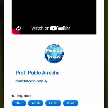
Prof. Pablo Arreche
planetatecno.com.uy
Etiquetado
2025
Acrab
Ceibal
fallas