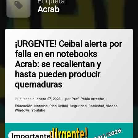
Etiqueta:
Acrab
Etiquetado
Deja
2025
¡URGENTE! Ceibal alerta por
un
comentario
falla en en notebooks
en
Acrab
¡URGENTE!
Acrab: se recalientan y
Ceibal
Ceibal
alerta
hasta pueden producir
por
falla
fallas
quemaduras
en
en
quemaduras
notebooks
Actualizado el
enero 27, 2026
Publicada el
enero 27, 2026
por
Prof. Pablo Arreche
Acrab:
recalentar
Categorías:
Educación
,
Noticias
,
Plan Ceibal
,
Seguridad
,
Sociedad
,
Videos
,
se
Windows
,
Youtube
recalientan
y
hasta
pueden
producir