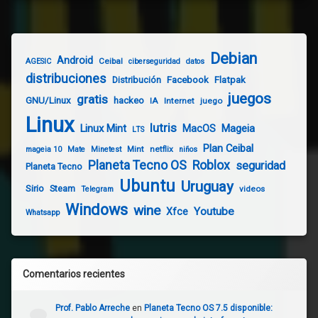
Debian
Android
Ceibal
AGESIC
ciberseguridad
datos
distribuciones
Distribución
Facebook
Flatpak
juegos
gratis
GNU/Linux
hackeo
IA
Internet
juego
Linux
lutris
Linux Mint
Mageia
MacOS
LTS
Plan Ceibal
Mint
netflix
mageia 10
Mate
Minetest
niños
Planeta Tecno OS
Roblox
seguridad
Planeta Tecno
Ubuntu
Uruguay
Sirio
Steam
videos
Telegram
Windows
wine
Youtube
Xfce
Whatsapp
Comentarios recientes
Prof. Pablo Arreche
en
Planeta Tecno OS 7.5 disponible: