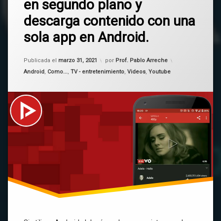
en segundo plano y
en
audio
Escucha
descarga contenido con una
videos
NewPipe
de
sola app en Android.
Youtube
en
segundo
segundo
plano
Publicada el
marzo 31, 2021
por
Prof. Pablo Arreche
plano
Categorías:
y
Android
,
Como...
,
TV - entretenimiento
,
Videos
,
Youtube
software
descarga
libre
contenido
con
Video
una
sola
app
Youtube
en
Android.