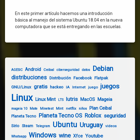
Ceibal
Uruguay
En este primer artículo hacemos una introducción
básica al manejo del sistema Ubuntu 18.04 en la nueva
Video
computadora que se está entregando en las escuelas.
Youtube
Debian
Android
Ceibal
AGESIC
ciberseguridad
datos
distribuciones
Distribución
Facebook
Flatpak
juegos
gratis
GNU/Linux
hackeo
IA
Internet
juego
Linux
lutris
Linux Mint
Mageia
MacOS
LTS
Plan Ceibal
Mint
netflix
mageia 10
Mate
Minetest
niños
Planeta Tecno OS
Roblox
seguridad
Planeta Tecno
Ubuntu
Uruguay
Sirio
Steam
videos
Telegram
Windows
wine
Youtube
Xfce
Whatsapp