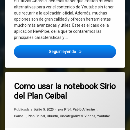
Si utilizas Android, deberías saber que existen muchas
alternativas para ver el contenido de Youtube sin tener
que recurrir a la aplicación oficial. Además, muchas
opciones son de gran calidad y ofrecen herramientas
mucho más avanzadas y útiles. Este es el caso de la
aplicación NewPipe, de la que te contaremos las
principales características y …
Escucha videos de Youtube e
Seguir leyendo
Etiquetado
30
configuración
Como usar la notebook Sirio
comentarios
en
del Plan Ceibal
Como
Plan
usar
Ceibal
la
notebook
Publicada el
junio 5, 2020
por
Prof. Pablo Arreche
Sirio
Sirio
Categorías:
Como...
,
Plan Ceibal
,
Ubuntu
,
Uncategorized
,
Videos
,
Youtube
del
Plan
Ubuntu