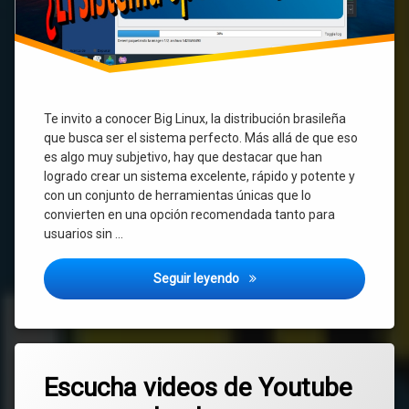
Te invito a conocer Big Linux, la distribución brasileña
que busca ser el sistema perfecto. Más allá de que eso
es algo muy subjetivo, hay que destacar que han
logrado crear un sistema excelente, rápido y potente y
con un conjunto de herramientas únicas que lo
convierten en una opción recomendada tanto para
usuarios sin …
Big Linux ¿El sistema operati
Seguir leyendo
Etiquetado
Deja
Android
Escucha videos de Youtube
un
comentario