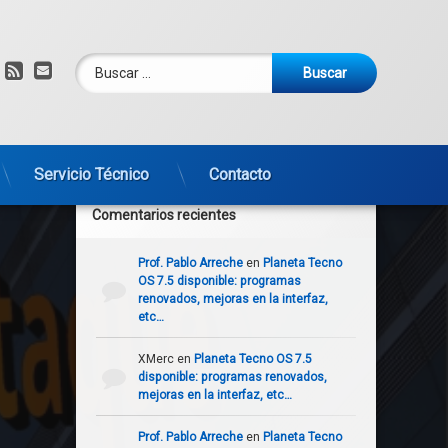
Buscar:
am
om
YouTube
RSS
Correo electrónico
Servicio Técnico
Contacto
Comentarios recientes
Prof. Pablo Arreche
en
Planeta Tecno
OS 7.5 disponible: programas
renovados, mejoras en la interfaz,
etc…
e información altamente sensible
XMerc
en
Planeta Tecno OS 7.5
disponible: programas renovados,
mejoras en la interfaz, etc…
Prof. Pablo Arreche
en
Planeta Tecno