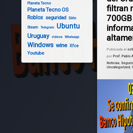
Planeta Tecno
filtran
Planeta Tecno OS
Ransomware
700GB
Roblox
seguridad
Sirio
Uruguay
Ubuntu
inform
Steam
Telegram
Uruguay
altame
videos
Whatsapp
Windows
wine
Xfce
Publicada el
oct
Youtube
por
Prof. Pablo 
Categorías:
Noticias
,
Seguri
Uncategorized
,