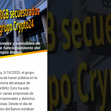
oy, 3/10/2025, el grupo
a de hacer pública en la
utoría del ataque de
 BHU. Esto ha sido
r varias empresas de
rnacionales y distintos
cias. Desde el día de
cios del Banco estaban