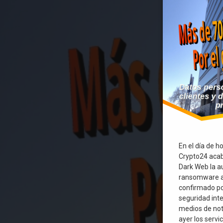
En el día de h
Crypto24 acab
Dark Web la a
ransomware al
confirmado po
seguridad inte
medios de noti
ayer los servi