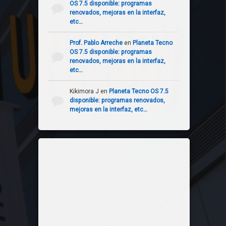
OS 7.5 disponible: programas
renovados, mejoras en la interfaz,
etc…
Prof. Pablo Arreche
en
Planeta Tecno
OS 7.5 disponible: programas
renovados, mejoras en la interfaz,
etc…
Kikimora J
en
Planeta Tecno OS 7.5
disponible: programas renovados,
mejoras en la interfaz, etc…