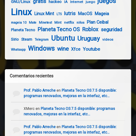
juegos
gratis
GNU/Linux
hackeo
IA
Internet
juego
Linux
lutris
Linux Mint
Mageia
MacOS
LTS
Plan Ceibal
Mint
netflix
mageia 10
Mate
Minetest
niños
Planeta Tecno OS
Roblox
seguridad
Planeta Tecno
Ubuntu
Uruguay
Sirio
Steam
videos
Telegram
Windows
wine
Youtube
Xfce
Whatsapp
Comentarios recientes
Prof. Pablo Arreche
en
Planeta Tecno OS 7.5 disponible:
programas renovados, mejoras en la interfaz, etc…
XMerc
en
Planeta Tecno OS 7.5 disponible: programas
renovados, mejoras en la interfaz, etc…
Prof. Pablo Arreche
en
Planeta Tecno OS 7.5 disponible:
programas renovados, mejoras en la interfaz, etc…