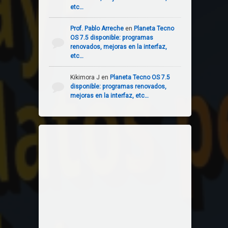
etc…
Prof. Pablo Arreche
en
Planeta Tecno
OS 7.5 disponible: programas
renovados, mejoras en la interfaz,
etc…
Kikimora J
en
Planeta Tecno OS 7.5
disponible: programas renovados,
mejoras en la interfaz, etc…