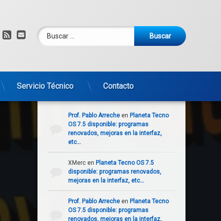
Buscar:
am
om
YouTube
RSS
Correo electrónico
Servicio Técnico
Contacto
Comentarios recientes
Prof. Pablo Arreche
en
Planeta Tecno
OS 7.5 disponible: programas
renovados, mejoras en la interfaz,
etc…
sonales- habeas data – derecho al olvido
XMerc
en
Planeta Tecno OS 7.5
disponible: programas renovados,
mejoras en la interfaz, etc…
Prof. Pablo Arreche
en
Planeta Tecno
OS 7.5 disponible: programas
renovados, mejoras en la interfaz,