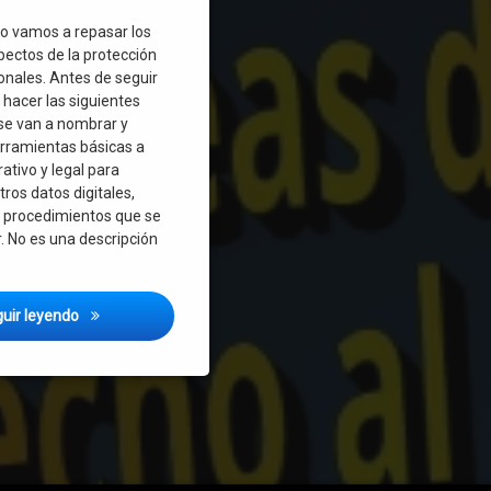
lo vamos a repasar los
pectos de la protección
onales. Antes de seguir
 hacer las siguientes
 se van a nombrar y
erramientas básicas a
rativo y legal para
ros datos digitales,
s procedimientos que se
. No es una descripción
¿Cómo proteger nuestros datos en Uruguay? Protección de 
uir leyendo