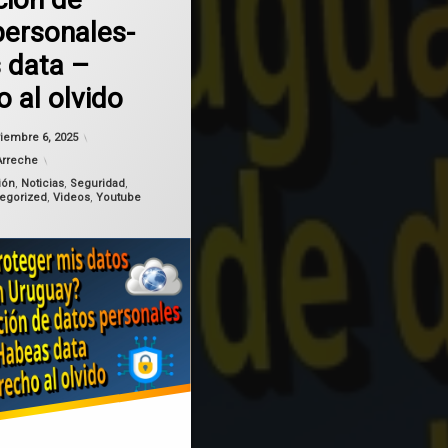
personales-
os
 data –
 al olvido
Actualizado el
noviembre 6, 2025
iembre 6, 2025
Arreche
ión
,
Noticias
,
Seguridad
,
egorized
,
Videos
,
Youtube