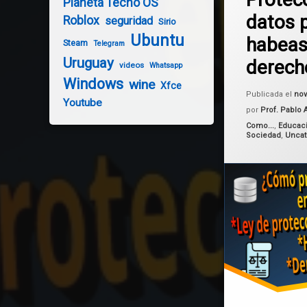
Planeta Tecno OS
habeas data
datos 
Roblox
seguridad
Sirio
protección de dat
Ubuntu
habeas
Steam
Telegram
Uruguay
derecho
URDCP
videos
Whatsapp
Windows
wine
Xfce
Uruguay
Publicada el
nov
Youtube
por
Prof. Pablo 
Categorías:
Como...
,
Educac
Sociedad
,
Uncat