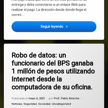
entrega y debe conectarse a un enlace Web para
realizar el pago. La dirección desde donde llega el
correo …
¡Cuidado! Está circulando un 
Seguir leyendo
Etiquetado
Deja
BPS
Robo de datos: un
un
comentario
funcionario del BPS ganaba
en
Fiscalía
Robo
1 millón de pesos utilizando
de
Google
datos:
Internet desde la
Drive
un
funcionario
computadora de su oficina.
del
IPTV
BPS
ganaba
Actualizado el
mayo 6, 2021
películas
Publicada el
mayo 6, 2021
por
Prof. Pablo Arreche
1
Categorías:
Noticias
,
Seguridad
,
Sociedad
,
Uncategorized
millón