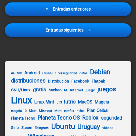
Navegación
Entradas anteriores
de
entradas
Entradas siguientes
Debian
Android
Ceibal
AGESIC
ciberseguridad
datos
distribuciones
Distribución
Facebook
Flatpak
juegos
gratis
GNU/Linux
hackeo
IA
Internet
juego
Linux
lutris
Linux Mint
Mageia
MacOS
LTS
Plan Ceibal
Mint
netflix
mageia 10
Mate
Minetest
niños
Planeta Tecno OS
Roblox
seguridad
Planeta Tecno
Ubuntu
Uruguay
Sirio
Steam
videos
Telegram