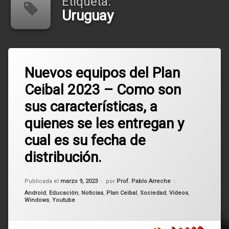
Etiqueta:
Uruguay
Etiquetado
Deja
Bachillerato
Nuevos equipos del Plan
un
comentario
Ceibal 2023 – Como son
en
Bellatrix
Nuevos
sus características, a
equipos
Laptop
del
quienes se les entregan y
Plan
Ceibal
Plan
cual es su fecha de
2023
Ceibal
–
distribución.
Como
Primaria
son
Actualizado el
marzo 9, 2023
sus
Publicada el
marzo 9, 2023
por
Prof. Pablo Arreche
Secundaria
características,
Categorías:
Android
,
Educación
,
Noticias
,
Plan Ceibal
,
Sociedad
,
Videos
,
a
Windows
,
Youtube
quienes
Tablet
se
les
Uruguay