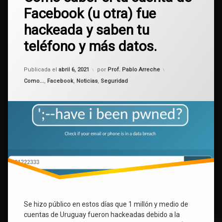
comentario
Facebook (u otra) fue
en
Facebook
Como
hackeada y saben tu
saber
hackeo
si
teléfono y más datos.
tu
cuenta
seguridad
de
Actualizado el
abril 6, 2021
Publicada el
abril 6, 2021
por
Prof. Pablo Arreche
Facebook
teléfono
Categorías:
(u
Como...
,
Facebook
,
Noticias
,
Seguridad
otra)
Uruguay
fue
hackeada
y
saben
tu
teléfono
y
más
datos.
Se hizo público en estos días que 1 millón y medio de
cuentas de Uruguay fueron hackeadas debido a la