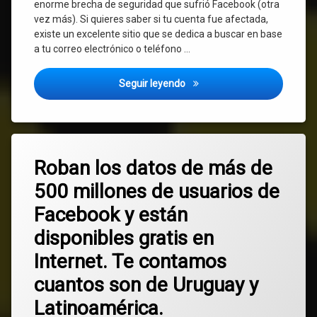
enorme brecha de seguridad que sufrió Facebook (otra
vez más). Si quieres saber si tu cuenta fue afectada,
existe un excelente sitio que se dedica a buscar en base
a tu correo electrónico o teléfono …
Como saber si tu cuenta de F
Seguir leyendo
Etiquetado
Deja
correos
Roban los datos de más de
un
comentario
500 millones de usuarios de
en
cuentas
Roban
Facebook y están
los
datos
datos
disponibles gratis en
de
más
Facebook
Internet. Te contamos
de
500
cuantos son de Uruguay y
hackeo
millones
de
Latinoamérica.
robo
usuarios