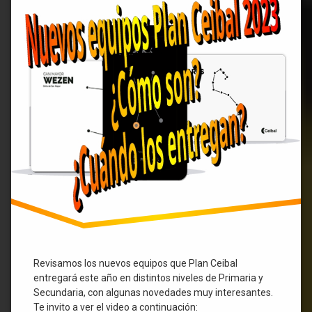
entregan
y
UTU
cual
es
su
Wezen
fecha
de
Windows
distribución.
11
Revisamos los nuevos equipos que Plan Ceibal
entregará este año en distintos niveles de Primaria y
Secundaria, con algunas novedades muy interesantes.
Te invito a ver el video a continuación: