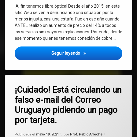
¡Al fin tenemos fibra óptica! Desde el año 2015, en este
sitio Web se venía denunciando una situación por lo
menos injusta, casi una estafa. Fue en ese año cuando
ANTEL realizó un aumento de precio del 14% a todos
los servicios sin mayores explicaciones. Por ende, desde
ese momento quienes tenemos conexión de cobre …
ANTEL: finalmente llegó la fi
Seguir leyendo
Etiquetado
Deja
Correo
¡Cuidado! Está circulando un
un
Uruguayo
comentario
falso e-mail del Correo
en
¡Cuidado!
estafa
Uruguayo pidiendo un pago
Está
circulando
por tarjeta.
mail
un
falso
e-
phising
Actualizado el
mayo 19, 2021
Publicada el
mayo 19, 2021
por
Prof. Pablo Arreche
mail