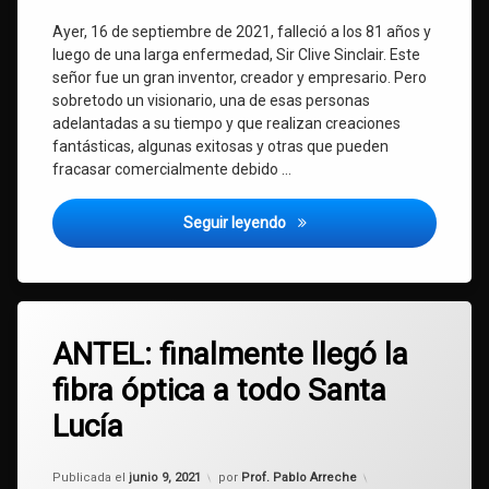
Ayer, 16 de septiembre de 2021, falleció a los 81 años y
luego de una larga enfermedad, Sir Clive Sinclair. Este
señor fue un gran inventor, creador y empresario. Pero
sobretodo un visionario, una de esas personas
adelantadas a su tiempo y que realizan creaciones
fantásticas, algunas exitosas y otras que pueden
fracasar comercialmente debido …
Adiós a Sir Clive Sinclair, c
Seguir leyendo
Etiquetado
Deja
ANTEL
ANTEL: finalmente llegó la
un
comentario
fibra óptica a todo Santa
en
fibra
ANTEL:
Lucía
finalmente
fibra
llegó
óptica
la
Actualizado el
junio 9, 2021
Publicada el
junio 9, 2021
por
Prof. Pablo Arreche
fibra