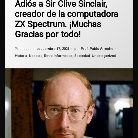
años
Adiós a Sir Clive Sinclair,
un
80
comentario
creador de la computadora
en
Adiós
fallecimiento
ZX Spectrum. ¡Muchas
a
Sir
Gracias por todo!
programación
Clive
Sinclair,
creador
Sinclair
Actualizado el
octubre 18, 2021
Publicada el
septiembre 17, 2021
por
Prof. Pablo Arreche
de
Categorías:
la
Historia
,
Noticias
,
Retro Informática
,
Sociedad
,
Uncategorized
Sir
computadora
Clive
ZX
Sinclair
Spectrum.
¡Muchas
Spectrum
Gracias
por
todo!
Uruguay
ZX
Spectrum