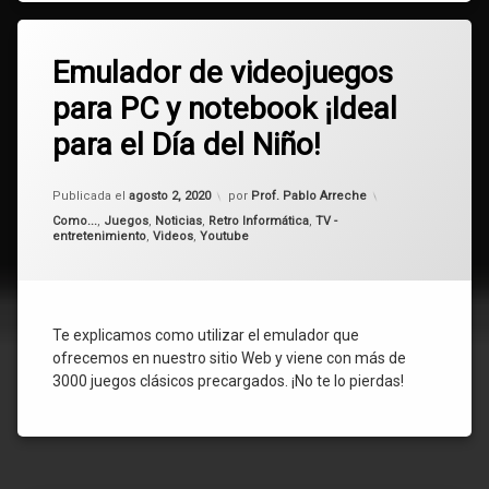
Etiquetado
Deja
Día
Emulador de videojuegos
un
del
comentario
para PC y notebook ¡Ideal
en
Niño
Emulador
para el Día del Niño!
de
emulador
videojuegos
para
juegos
Publicada el
agosto 2, 2020
por
Prof. Pablo Arreche
PC
y
Categorías:
Como...
,
Juegos
,
Noticias
,
Retro Informática
,
TV -
entretenimiento
,
Videos
,
Youtube
notebook
nintendo
¡Ideal
para
oferta
el
Día
retro
Te explicamos como utilizar el emulador que
del
Niño!
ofrecemos en nuestro sitio Web y viene con más de
Sega
3000 juegos clásicos precargados. ¡No te lo pierdas!
Uruguay