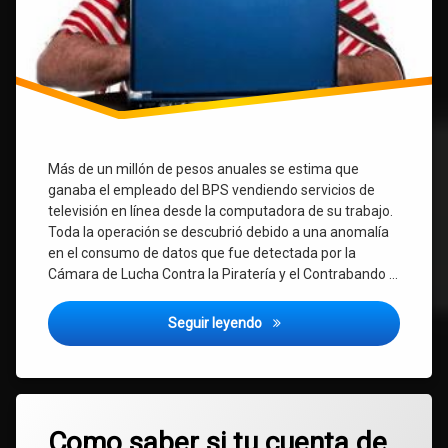
Más de un millón de pesos anuales se estima que
ganaba el empleado del BPS vendiendo servicios de
televisión en línea desde la computadora de su trabajo.
Toda la operación se descubrió debido a una anomalía
en el consumo de datos que fue detectada por la
Cámara de Lucha Contra la Piratería y el Contrabando …
Robo de datos: un funcionari
Seguir leyendo
Etiquetado
Deja
correo
Como saber si tu cuenta de
un