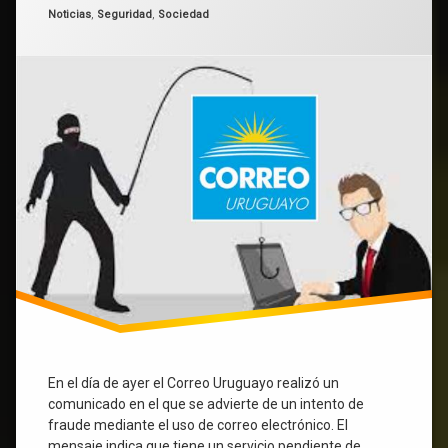
Categorías:
del
Noticias
,
Seguridad
,
Sociedad
seguridad
Correo
Uruguayo
Uruguay
pidiendo
un
pago
por
tarjeta.
En el día de ayer el Correo Uruguayo realizó un
comunicado en el que se advierte de un intento de
fraude mediante el uso de correo electrónico. El
mensaje indica que tiene un servicio pendiente de