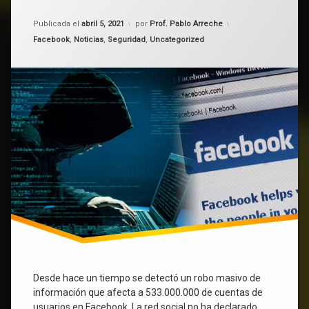
de
Facebook
seguridad
Publicada el
abril 5, 2021
por
Prof. Pablo Arreche
y
Categorías:
Facebook
,
Noticias
,
Seguridad
,
Uncategorized
están
teléfonos
disponibles
gratis
Uruguay
en
Internet.
Te
contamos
cuantos
son
de
Uruguay
y
Latinoamérica.
Desde hace un tiempo se detectó un robo masivo de
información que afecta a 533.000.000 de cuentas de
usuarios en Facebook. La red social no ha declarado