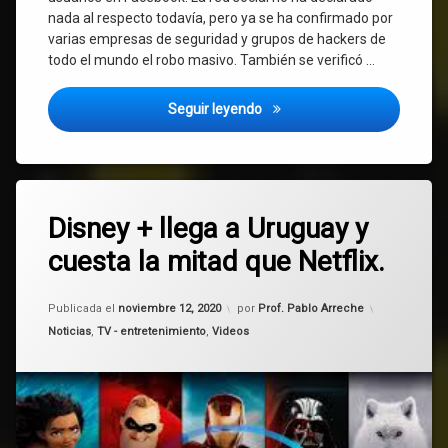
nada al respecto todavía, pero ya se ha confirmado por
varias empresas de seguridad y grupos de hackers de
todo el mundo el robo masivo. También se verificó …
Roban los datos de más de 50
Seguir leyendo
Etiquetado
Deja
Disney
Disney + llega a Uruguay y
un
comentario
cuesta la mitad que Netflix.
en
Disney+
Disney
+
Actualizado el
febrero 3, 2021
Fox
llega
Publicada el
noviembre 12, 2020
por
Prof. Pablo Arreche
a
Categorías:
Noticias
,
TV - entretenimiento
,
Videos
Uruguay
Marvel
y
cuesta
National
la
Geographic
mitad
que
netflix