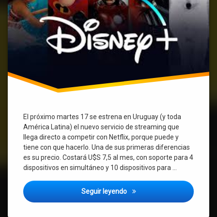
Netflix.
Simpson
Star
Wars
streaming
Uruguay
El próximo martes 17 se estrena en Uruguay (y toda
América Latina) el nuevo servicio de streaming que
llega directo a competir con Netflix, porque puede y
tiene con que hacerlo. Una de sus primeras diferencias
es su precio. Costará U$S 7,5 al mes, con soporte para 4
dispositivos en simultáneo y 10 dispositivos para …
Disney + llega a Uruguay y cue
Seguir leyendo