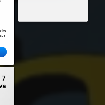
a
u
e los
mage
n distro Linux comunitaria
años de los paquetes Snap de Ubuntu: 2016 – 2026 ¿Qué ha cambiado?
 7 «Amatista» – nueva versión mejorada de la distro Linux lista para usar
 7
va