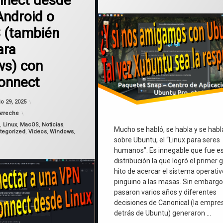
nect desde
Android o
 (también
ara
s) con
onnect
Actualizado el
enero 28, 2026
io 29, 2025
Arreche
.
,
Linux
,
MacOS
,
Noticias
,
Mucho se habló, se habla y se habl
tegorized
,
Videos
,
Windows
,
sobre Ubuntu, el “Linux para seres
humanos”. Es innegable que fue e
distribución la que logró el primer 
hito de acercar el sistema operativ
pingüino a las masas. Sin embargo
pasaron varios años y diferentes
decisiones de Canonical (la empre
detrás de Ubuntu) generaron …