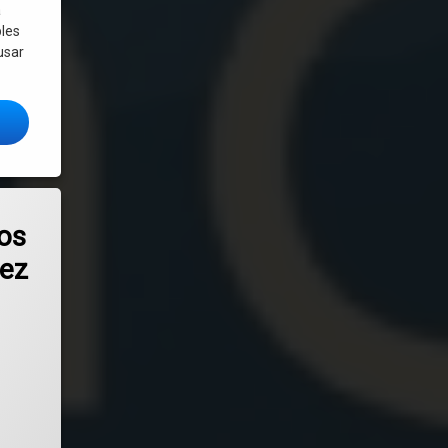
a
les
usar
egar de forma anónima y acceder a la red Tor con 2 clics en Linux
migamos con Ubuntu? Tal vez Xubuntu sea la respuesta
os
vez
ranjeros, acuerdos con Google y Microsoft para uso de datos de estudian
OS (también sirve para Windows) con OpenConnect
el
julio 5, 2025