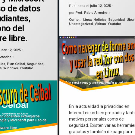
Actualizado
so de datos
Publicada el
julio 12, 2025
seguridad
por
Prof. Pablo Arreche
diantes,
Categorías:
Como...
,
Linux
,
Noticias
,
Seguridad
,
Ubun
Uncategorized
,
Videos
,
Youtube
no del
e libre.
Actualizado el
octubre 12, 2025
ubre 12, 2025
Arreche
cias
,
Plan Ceibal
,
Seguridad
,
s
,
Windows
,
Youtube
En la actualidad la privacidad en
Internet es un bien preciado y tant
motivos personales como de
seguridad. Existen varias herrami
gratuitas y también de pago para