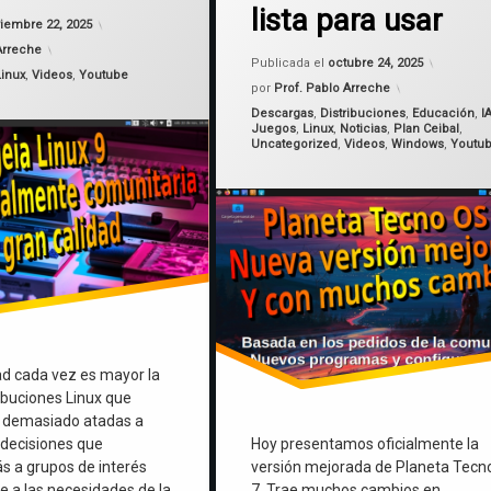
lista para usar
Actualizado el
noviembre 22, 2025
iembre 22, 2025
Uruguay
Arreche
Actualiz
Publicada el
octubre 24, 2025
Linux
,
Videos
,
Youtube
Windows
por
Prof. Pablo Arreche
Categorías:
Descargas
,
Distribuciones
,
Educación
,
I
Juegos
,
Linux
,
Noticias
,
Plan Ceibal
,
wine
Uncategorized
,
Videos
,
Windows
,
Youtu
dad cada vez es mayor la
ibuciones Linux que
r demasiado atadas a
decisiones que
Hoy presentamos oficialmente la
 a grupos de interés
versión mejorada de Planeta Tecn
 a las necesidades de la
7. Trae muchos cambios en