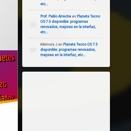
etc…
Prof. Pablo Arreche
en
Planeta Tecno
lizado el
diciembre 27, 2025
OS 7.5 disponible: programas
renovados, mejoras en la interfaz,
etc…
Kikimora J
en
Planeta Tecno OS 7.5
disponible: programas renovados,
mejoras en la interfaz, etc…