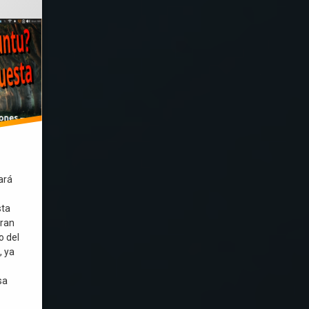
ará
sta
gran
o del
, ya
sa