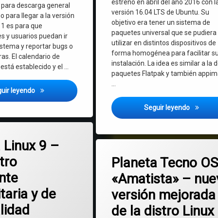
estrenó en abril del año 2016 con l
 para descarga general
versión 16.04 LTS de Ubuntu. Su
o para llegar a la versión
objetivo era tener un sistema de
 1 es para que
paquetes universal que se pudiera
s y usuarios puedan ir
utilizar en distintos dispositivos de
istema y reportar bugs o
forma homogénea para facilitar s
as. El calendario de
instalación. La idea es similar a la d
está establecido y el …
paquetes Flatpak y también appi
…
Mageia 10 alpha 1 ha sido lanzada – Novedades de esta gra
uir leyendo
Casi 10 
Seguir leyendo
en Mageia Linux 9 – una distro realmente comunitaria y de gran calidad
mentario
 Linux 9 –
Etiquetado
en Planeta Tecno OS
6 comentarios
Debian
tro
Planeta Tecno OS
nte
«Amatista» – nue
IA
taria y de
versión mejorada
Linux
lidad
de la distro Linux
Planeta Tecno OS