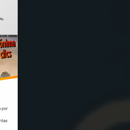
 el
julio 12, 2025
tu
,
o por
entas