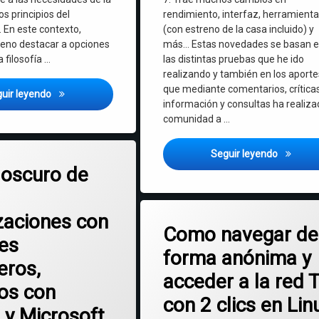
s principios del
rendimiento, interfaz, herramient
. En este contexto,
(con estreno de la casa incluido) y
eno destacar a opciones
más… Estas novedades se basan 
 filosofía …
las distintas pruebas que he ido
realizando y también en los aporte
que mediante comentarios, críticas
Mageia Linux 9 – una distro realmente comunitaria y de gra
uir leyendo
información y consultas ha realiza
comunidad a …
Planeta 
Seguir leyendo
en El lado oscuro de Ceibal: tercerizaciones con docentes extranjeros,
mentario
 oscuro de
Etiquetado
en Como navega
zaciones con
Deja un comentario
carburetor
Como navegar de
es
forma anónima y
Internet
eros,
acceder a la red 
Linux
os con
con 2 clics en Lin
 y Microsoft
red Tor