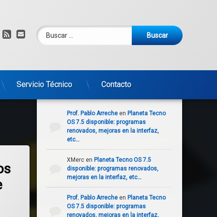
Buscar:
am
om
YouTube
RSS
Correo electrónico
Servicio Técnico
Contacto
Comentarios recientes
Prof. Pablo Arreche
en
Planeta Tecno
OS 7.5 disponible: programas
renovados, mejoras en la interfaz,
etc…
Linux comunitaria
os de los paquetes Snap de Ubuntu: 2016 – 2026 ¿Qué ha cambiado?
XMerc
en
Planeta Tecno OS 7.5
os
disponible: programas renovados,
mejoras en la interfaz, etc…
e
Prof. Pablo Arreche
en
Planeta Tecno
OS 7.5 disponible: programas
renovados, mejoras en la interfaz,