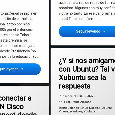
acceder a la red de redes de form
anónima. Algunas son muy confiab
toria:Ceibal se inicia en
y otra no tanto. En ese panorama, 
n el fin de cumplir la
la red Tor es una forma …
na laptop por niño”
2005 por el entonces
Como nav
Seguir leyendo
a presidencia Tabaré
esta premisa, se
 plan que se manejaría
Etiquetado
desde Presidencia (no
en ¿Y si nos a
Deja un comentario
Linux
anos de la educación) y …
¿Y si nos amigam
con Ubuntu? Tal 
Snap
El lado oscuro de Ceibal: tercerizaciones con docentes ext
uir leyendo
Xubuntu sea la
Ubuntu
respuesta
Ubuntu Pro
en Cómo conectar a una VPN Cisco AnyConnect desde Linux, Android o Mac
rios
Actualizado 
onectar a
Publicada el
julio 5, 2025
por
Prof. Pablo Arreche
N Cisco
Categorías:
Distribuciones
,
Linux
,
Noticias
,
Ubuntu
,
Videos
,
Windows
,
Youtube