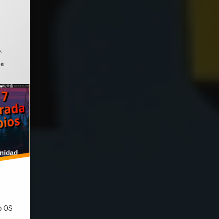
ado el
octubre 24, 2025
A
,
be
o OS