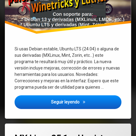
Si usas Debian estable, Ubuntu LTS (24.04) o alguna de
sus derivadas (MXLinux, Mint, Zorin, etc…) este
programa te resultará muy útil y práctico. La nueva
versión incluye mejoras, corrección de errores y nuevas
herramientas para los usuarios. Novedades:
Correcciones y mejoras en la interfaz: Espero que este
programa pueda ser de utilidad para quienes …
Administrador del Sistema Pla
Seguir leyendo
Etiquetado
Deja
Debian
un