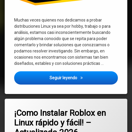
Muchas veces quienes nos dedicamos a probar
distribuciones Linux ya sea por hobby, trabajo o para
análisis, estamos casi inconscientemente buscando
algún problema conocido que se repita para poder
comentarlo y brindar soluciones que conozcamos o
podamos resolver investigando. Sin embargo, en
ocasiones nos encontramos con sistemas tan bien
diseñados, estables y con soluciones prácticas …
MX Linux 25.1 – Un sistema o
Seguir leyendo
Etiquetado
Deja
Linux
¡Como Instalar Roblox en
un
comentario
Linux rápido y fácil! –
en
Roblox
¡Como
Instalar