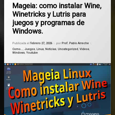
Linux
Mageia: como instalar Wine,
un
comentario
Winetricks y Lutris para
en
lutris
Mageia:
juegos y programas de
como
Mageia
instalar
Windows.
Wine,
Winetricks
tutorial
y
Actualizado el
marzo 1, 2026
Publicada el
febrero 27, 2026
por
Prof. Pablo Arreche
Lutris
Windows
Categorías:
para
Como...
,
Juegos
,
Linux
,
Noticias
,
Uncategorized
,
Videos
,
Windows
,
Youtube
juegos
y
programas
de
Windows.