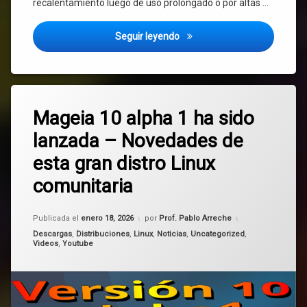
recalentamiento luego de uso prolongado o por altas …
¡URGENTE! Ceibal alerta por 
Seguir leyendo
Etiquetado
Deja
alpha
Mageia 10 alpha 1 ha sido
un
comentario
lanzada – Novedades de
en
comunitaria
Mageia
esta gran distro Linux
10
Linux
alpha
comunitaria
1
ha
Mageia
sido
Actualizado el
enero 18, 2026
Publicada el
enero 18, 2026
por
Prof. Pablo Arreche
lanzada
mageia
Categorías:
–
Descargas
,
Distribuciones
,
Linux
,
Noticias
,
Uncategorized
,
10
Videos
,
Youtube
Novedades
de
esta
gran
distro