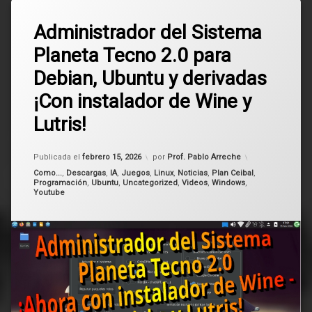
Etiquetado
Deja
Administrador
Administrador del Sistema
un
del sistema
comentario
Planeta Tecno 2.0 para
en
Administrador
Debian
Debian, Ubuntu y derivadas
del
Sistema
¡Con instalador de Wine y
Linux
Planeta
Tecno
Lutris!
2.0
lutris
para
Debian,
Actualizado el
febrero 15, 2026
Planeta
Publicada el
febrero 15, 2026
por
Prof. Pablo Arreche
Ubuntu
Tecno
Categorías:
Como...
,
Descargas
,
IA
,
Juegos
,
Linux
,
Noticias
,
Plan Ceibal
,
y
Programación
,
Ubuntu
,
Uncategorized
,
Videos
,
Windows
,
derivadas
Youtube
Ubuntu
¡Con
instalador
de
wine
Wine
y
Lutris!