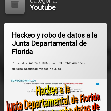
Categoría:
Youtube
Etiquetado
Deja
ciberseguridad
Hackeo y robo de datos a la
un
comentario
Junta Departamental de
en
Estado
Hackeo
Florida
y
Florida
robo
de
Actualizado el
marzo 7, 2026
Publicada el
marzo 7, 2026
por
Prof. Pablo Arreche
datos
Ransomware
a
Categorías:
Noticias
,
Seguridad
,
Videos
,
Youtube
la
seguridad
Junta
Departamental
Uruguay
de
Florida