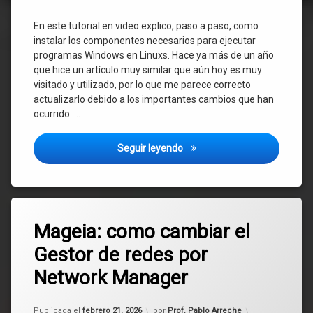
En este tutorial en video explico, paso a paso, como
instalar los componentes necesarios para ejecutar
programas Windows en Linuxs. Hace ya más de un año
que hice un artículo muy similar que aún hoy es muy
visitado y utilizado, por lo que me parece correcto
actualizarlo debido a los importantes cambios que han
ocurrido: …
Como instalar juegos y progr
Seguir leyendo
Etiquetado
Deja
conexiones
Mageia: como cambiar el
un
comentario
Gestor de redes por
en
Linux
Mageia:
Network Manager
como
Mageia
cambiar
el
Actualizado el
febrero 21, 2026
Publicada el
febrero 21, 2026
por
Prof. Pablo Arreche
Gestor
redes