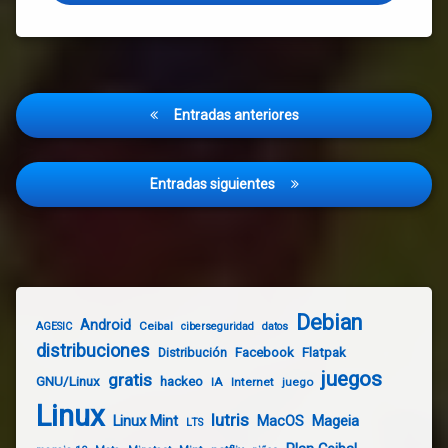
Navegación
Entradas anteriores
de
entradas
Entradas siguientes
Debian
Android
Ceibal
AGESIC
ciberseguridad
datos
distribuciones
Distribución
Facebook
Flatpak
juegos
gratis
GNU/Linux
hackeo
IA
Internet
juego
Linux
lutris
Linux Mint
Mageia
MacOS
LTS