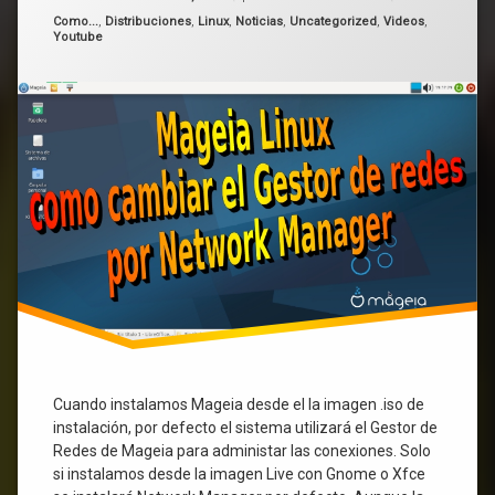
de
Categorías:
Como...
,
Distribuciones
,
Linux
,
Noticias
,
Uncategorized
,
Videos
,
Youtube
redes
tutoriales
por
Network
Manager
Cuando instalamos Mageia desde el la imagen .iso de
instalación, por defecto el sistema utilizará el Gestor de
Redes de Mageia para administar las conexiones. Solo
si instalamos desde la imagen Live con Gnome o Xfce