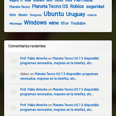
Plan Ceibal
Mint
netflix
mageia 10
Mate
Minetest
niños
Planeta Tecno OS
Roblox
seguridad
Planeta Tecno
Ubuntu
Uruguay
Sirio
Steam
videos
Telegram
Windows
wine
Youtube
Xfce
Whatsapp
Comentarios recientes
Prof. Pablo Arreche
en
Planeta Tecno OS 7.5 disponible:
programas renovados, mejoras en la interfaz, etc…
XMerc
en
Planeta Tecno OS 7.5 disponible: programas
renovados, mejoras en la interfaz, etc…
Prof. Pablo Arreche
en
Planeta Tecno OS 7.5 disponible:
programas renovados, mejoras en la interfaz, etc…
Prof. Pablo Arreche
en
Planeta Tecno OS 7.5 disponible:
programas renovados, mejoras en la interfaz, etc…