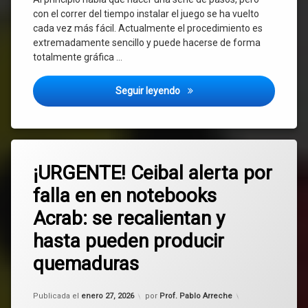
con el correr del tiempo instalar el juego se ha vuelto
cada vez más fácil. Actualmente el procedimiento es
extremadamente sencillo y puede hacerse de forma
totalmente gráfica …
¡Como Instalar Roblox en Linu
Seguir leyendo
Etiquetado
Deja
2025
¡URGENTE! Ceibal alerta por
un
comentario
falla en en notebooks
en
Acrab
¡URGENTE!
Acrab: se recalientan y
Ceibal
Ceibal
alerta
hasta pueden producir
por
falla
fallas
quemaduras
en
en
quemaduras
notebooks
Actualizado el
enero 27, 2026
Publicada el
enero 27, 2026
por
Prof. Pablo Arreche
Acrab: