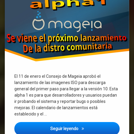
Linux
comunitaria
El 11 de enero el Consejo de Mageia aprobó el
lanzamiento de las imagenes ISO para descarga
general del primer paso para llegar a la versión 10. Esta
alpha 1 es para que desarrolladores y usuarios puedan
ir probando el sistema y reportar bugs o posibles
mejoras. El calendario de lanzamientos está
establecido y el …
Mageia 10 alpha 1 ha sido la
Seguir leyendo