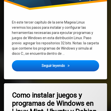
En este tercer capítulo de la serie Mageia Linux
veremos los pasos para instalar y configurar las
herramientas necesarias para ejecutar programas y
juegos de Windows en esta distribución Linux. Paso
previo: agregar los repositorios 32 bits. Notas: la carpeta
que contiene los programas de Windows y simula al
disco C:, se encuentra dentro de …
Mageia: como instalar Wine, 
Seguir leyendo
Etiquetado
Deja
Debian
Como instalar juegos y
un
comentario
programas de Windows en
en
juegos
Como
instalar