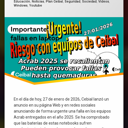
recalentar
Categorías:
Educación
,
Noticias
,
Plan Ceibal
,
Seguridad
,
Sociedad
,
Videos
,
se
Windows
,
Youtube
recalientan
y
hasta
pueden
producir
quemaduras
En el día de hoy, 27 de enero de 2026, Cebial lanzó un
anuncio en su página Web y en redes sociales
anunciando de forma urgente una falla en los equipos
Acrab entregados en el año 2025. Se ha comprobado
que las baterías de estas notebooks sufren