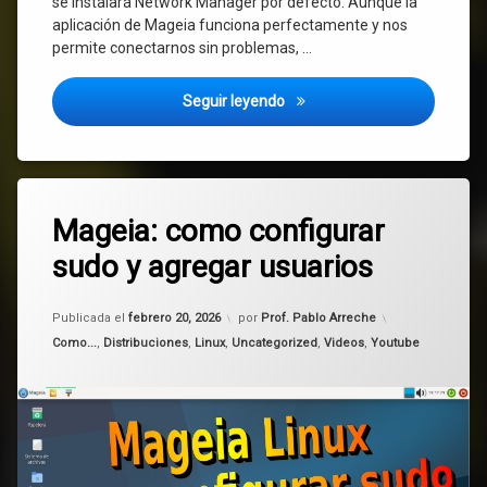
se instalará Network Manager por defecto. Aunque la
aplicación de Mageia funciona perfectamente y nos
permite conectarnos sin problemas, …
Mageia: como cambiar el Ges
Seguir leyendo
Etiquetado
Deja
Linux
Mageia: como configurar
un
comentario
sudo y agregar usuarios
en
Mageia
Mageia:
como
Actualizado el
febrero 20, 2026
sudo
configurar
Publicada el
febrero 20, 2026
por
Prof. Pablo Arreche
sudo
Categorías:
Como...
,
Distribuciones
,
Linux
,
Uncategorized
,
Videos
,
Youtube
y
tutoriales
agregar
usuarios