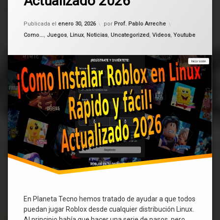
Actualizado 2026
Sober
Roblox
en
Actualizado el
enero 30, 2026
Publicada el
enero 30, 2026
por
Prof. Pablo Arreche
Linux
rápido
Categorías:
Como...
,
Juegos
,
Linux
,
Noticias
,
Uncategorized
,
Videos
,
Youtube
y
fácil!
–
Actualizado
2026
En Planeta Tecno hemos tratado de ayudar a que todos
puedan jugar Roblox desde cualquier distribución Linux.
Al principio había que hacer una serie de pasos, pero