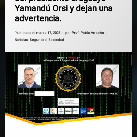
Uruguay
Web
Yamandú Orsi y dejan una
de
DINACIA
Yamandú
advertencia.
donde
Orsi
muestran
el
Actualizado el
marzo 17, 2025
Publicada el
marzo 17, 2025
por
Prof. Pablo Arreche
teléfono
Categorías:
Noticias
,
Seguridad
,
Sociedad
del
presidente
uruguayo
Yamandú
Orsi
y
dejan
una
advertencia.