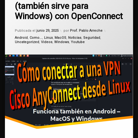
una
(también sirve para
Linux
VPN
Cisco
Windows) con OpenConnect
AnyConnect
VPN
desde
Linux,
Actualizado el
enero 28, 2026
Publicada el
junio 29, 2025
por
Prof. Pablo Arreche
Android
Categorías:
Android
,
Como...
,
Linux
,
MacOS
,
Noticias
,
Seguridad
,
o
Uncategorized
,
Videos
,
Windows
,
Youtube
MacOS
(también
sirve
para
Windows)
con
OpenConnect