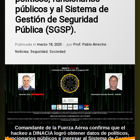
Fuerza
públicos y al Sistema de
Aérea
Uruguay
confirma
Gestión de Seguridad
que
Pública (SGSP).
se
accedieron
a
Actualizado el
marzo 18, 2025
datos
Publicada el
marzo 18, 2025
por
Prof. Pablo Arreche
de
Categorías:
Noticias
,
Seguridad
,
Sociedad
políticos,
funcionarios
públicos
y
al
Sistema
de
Gestión
de
Seguridad
Pública
(SGSP).