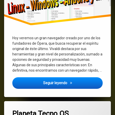
Hoy veremos un gran navegador creado por uno de los
fundadores de Ópera, que busca recuperar el espíritu
original de éste último. Vivaldi destaca por sus
herramientas y gran nivel de personalización, sumado a
opciones de seguridad y privacidad muy buenas.
Algunas de sus principales características son: En
definitiva, nos encontramos con un navegador rápido, …
Vivaldi – un navegador Web g
Seguir leyendo
Etiquetado
3
clases
Planeta Tecno OS
comentarios