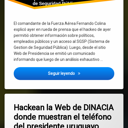
El comandante de la Fuerza Aérea Fernando Colina
explicó ayer en rueda de prensa que el hackeo de ayer
permitió obtener información sobre políticos,
empleados públicos y un acceso al SGSP (Sistema de
Gestion de Seguridad Pública). Luego, desde el sitio
Web de Presidencia se emitió un comunicado
informando que luego de un análisis exhaustivo …
Hackeo a DINACIA: Comandante
Seguir leyendo
Etiquetado
Deja
AGESIC
Hackean la Web de DINACIA
un
comentario
donde muestran el teléfono
en
Orsi
Hackean
del presidente uruguayo
la