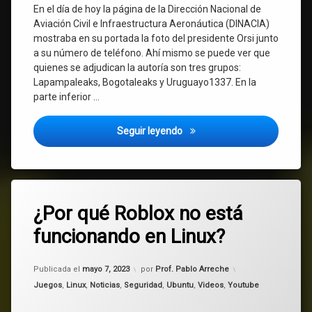
En el día de hoy la página de la Dirección Nacional de
Aviación Civil e Infraestructura Aeronáutica (DINACIA)
mostraba en su portada la foto del presidente Orsi junto
a su número de teléfono. Ahí mismo se puede ver que
quienes se adjudican la autoría son tres grupos:
Lapampaleaks, Bogotaleaks y Uruguayo1337. En la
parte inferior …
Hackean la Web de DINACIA d
Seguir leyendo
Etiquetado
Deja
Linux
¿Por qué Roblox no está
un
comentario
funcionando en Linux?
en
problema
¿Por
qué
Actualizado el
mayo 7, 2023
Roblox
Roblox
Publicada el
mayo 7, 2023
por
Prof. Pablo Arreche
no
Categorías:
Juegos
,
Linux
,
Noticias
,
Seguridad
,
Ubuntu
,
Videos
,
Youtube
está
wine
funcionando