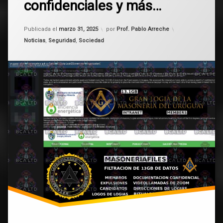
confidenciales y más…
13GB
de
Actualizado el
marzo 31, 2025
información:
Publicada el
marzo 31, 2025
por
Prof. Pablo Arreche
datos
Categorías:
Noticias
,
Seguridad
,
Sociedad
personales,
reuniones
de
Zoom,
documentos
confidenciales
y
más…