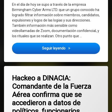
En el día de hoy se supo a través de la empresa
Birmingham Cyber Arms LTD. que un grupo conocido ha
logrado filtrar información sobre miembros, candidatos,
expulsiones y logos de las logias y sus direcciones.
También información más sensible como
videollamadas de Zoom, documentación confidencial, y
los rituales que se realizan. Otro punto que …
Hackean a la Masonería urug
Seguir leyendo
Etiquetado
Deja
DINACIA
Hackeo a DINACIA:
un
comentario
Comandante de la Fuerza
en
hackeo
Hackeo
Aérea confirma que se
a
Presidencia
DINACIA:
accedieron a datos de
Comandante
de
Seguridad
políticos, funcionarios
la
Pública