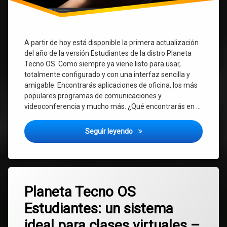
Webex
Windows
A partir de hoy está disponible la primera actualización
del año de la versión Estudiantes de la distro Planeta
Tecno OS. Como siempre ya viene listo para usar,
totalmente configurado y con una interfaz sencilla y
amigable. Encontrarás aplicaciones de oficina, los más
populares programas de comunicaciones y
videoconferencia y mucho más. ¿Qué encontrarás en …
Planeta Tecno OS Estudiantes 1
Seguir leyendo
Etiquetado
3
alumnos
Planeta Tecno OS
comentarios
en
Estudiantes: un sistema
Planeta
Chrome
Tecno
ideal para clases virtuales –
OS