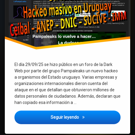
y
la
débil
respuesta
oficial.
El día 29/09/25 se hizo público en un foro de la Dark
Web por parte del grupo Pampaleaks un nuevo hackeo
a organismos del Estado uruguayo. Varias empresas y
organizaciones internacionales dieron cuenta del
ataque en el que detallan que obtuvieron millones de
datos personales de ciudadanos. Además, declaran que
han copiado esa información a …
Hackeo masivo en Uruguay a Ce
Seguir leyendo