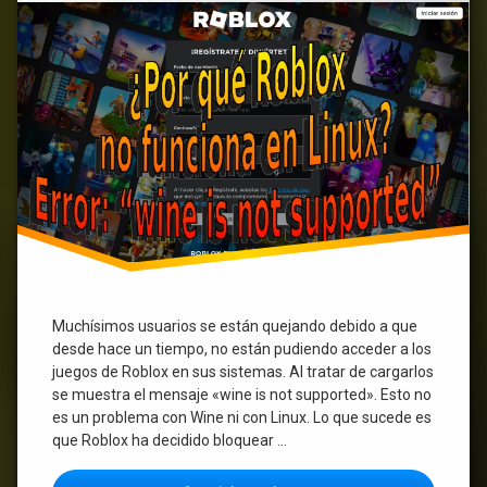
en
Linux?
Muchísimos usuarios se están quejando debido a que
desde hace un tiempo, no están pudiendo acceder a los
juegos de Roblox en sus sistemas. Al tratar de cargarlos
se muestra el mensaje «wine is not supported». Esto no
es un problema con Wine ni con Linux. Lo que sucede es
que Roblox ha decidido bloquear …