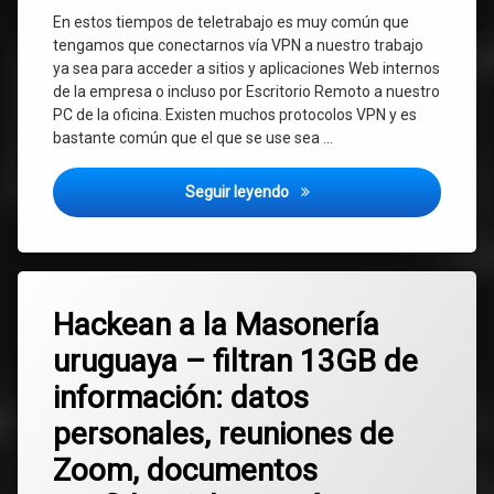
En estos tiempos de teletrabajo es muy común que
tengamos que conectarnos vía VPN a nuestro trabajo
ya sea para acceder a sitios y aplicaciones Web internos
de la empresa o incluso por Escritorio Remoto a nuestro
PC de la oficina. Existen muchos protocolos VPN y es
bastante común que el que se use sea …
Cómo conectar a una VPN Ci
Seguir leyendo
Etiquetado
Deja
ciberseguridad
Hackean a la Masonería
un
comentario
uruguaya – filtran 13GB de
en
Masonería
Hackean
información: datos
a
MIEM
la
personales, reuniones de
Masonería
uruguaya
Uruguay
Zoom, documentos
–
filtran