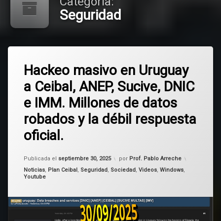
Categoría:
Seguridad
Deja
Hackeo masivo en Uruguay
un
comentario
a Ceibal, ANEP, Sucive, DNIC
en
Hackeo
e IMM. Millones de datos
masivo
en
robados y la débil respuesta
Uruguay
a
oficial.
Ceibal,
ANEP,
Sucive,
Actualizado el
septiembre 30, 2025
Publicada el
septiembre 30, 2025
por
Prof. Pablo Arreche
DNIC
Categorías:
Noticias
,
Plan Ceibal
,
Seguridad
,
Sociedad
,
Videos
,
Windows
,
e
Youtube
IMM.
Millones
de
datos
robados