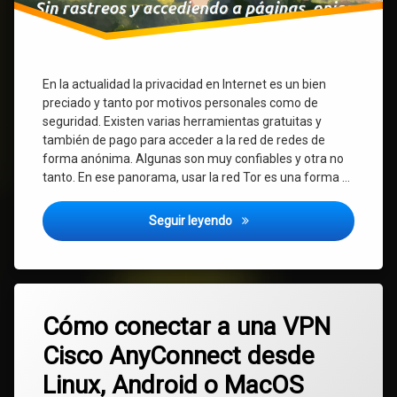
En la actualidad la privacidad en Internet es un bien
preciado y tanto por motivos personales como de
seguridad. Existen varias herramientas gratuitas y
también de pago para acceder a la red de redes de
forma anónima. Algunas son muy confiables y otra no
tanto. En ese panorama, usar la red Tor es una forma …
Como navegar de forma anónim
Seguir leyendo
Etiquetado
2
Cisco
Cómo conectar a una VPN
comentarios
en
Cisco AnyConnect desde
Cómo
Cisco
conectar
AnyConnect
Linux, Android o MacOS
a