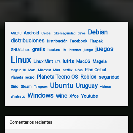
Debian
Android
Ceibal
AGESIC
ciberseguridad
datos
distribuciones
Distribución
Facebook
Flatpak
juegos
gratis
GNU/Linux
hackeo
IA
Internet
juego
Linux
lutris
Linux Mint
Mageia
MacOS
LTS
Plan Ceibal
Mint
netflix
mageia 10
Mate
Minetest
niños
Planeta Tecno OS
Roblox
seguridad
Planeta Tecno
Ubuntu
Uruguay
Sirio
Steam
videos
Telegram
Windows
wine
Youtube
Xfce
Whatsapp
Comentarios recientes