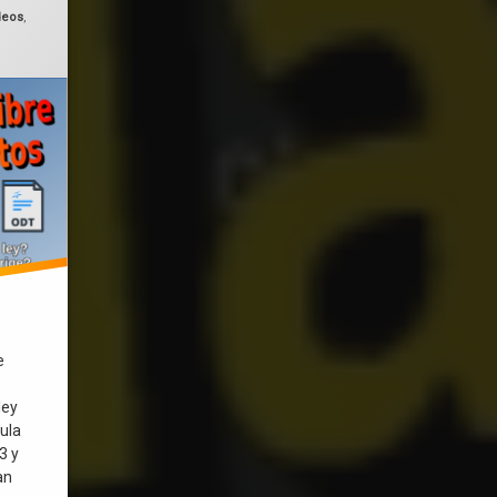
deos
,
e
ley
ula
3 y
an