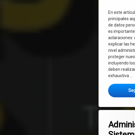
En este artícu
principales as
de datos pers
es importante
aclaraciones:
explicar las h
nivel administ
proteger nuest
incluyendo lo
deben realizar
exhaustiva …
Seg
Deja un co
Admini
Sistem