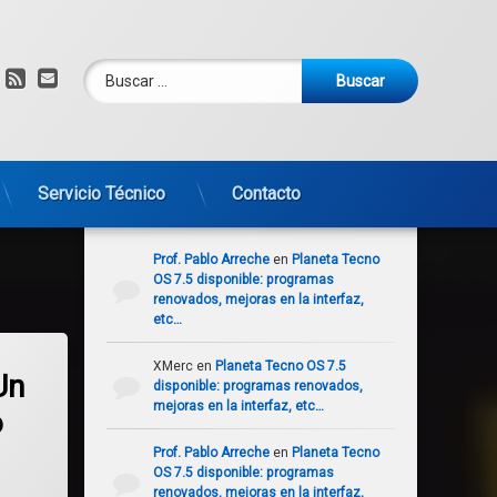
Buscar:
am
om
YouTube
RSS
Correo electrónico
Servicio Técnico
Contacto
Comentarios recientes
Prof. Pablo Arreche
en
Planeta Tecno
OS 7.5 disponible: programas
renovados, mejoras en la interfaz,
etc…
rivadas ¡Con instalador de Wine y Lutris!
.1 – Un sistema operativo estable y muy personalizable
XMerc
en
Planeta Tecno OS 7.5
Un
disponible: programas renovados,
mejoras en la interfaz, etc…
o
Prof. Pablo Arreche
en
Planeta Tecno
OS 7.5 disponible: programas
renovados, mejoras en la interfaz,