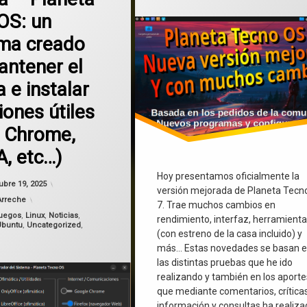
OS: un
ma creado
antener el
 e instalar
iones útiles
 Chrome,
IA, etc…)
Hoy presentamos oficialmente la
Actualizado el
octubre 19, 2025
ubre 19, 2025
versión mejorada de Planeta Tecn
Arreche
7. Trae muchos cambios en
uegos
,
Linux
,
Noticias
,
rendimiento, interfaz, herramient
Ubuntu
,
Uncategorized
,
(con estreno de la casa incluido) y
más… Estas novedades se basan 
las distintas pruebas que he ido
realizando y también en los aporte
que mediante comentarios, críticas
información y consultas ha realiza