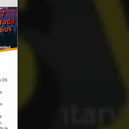
o OS
as
en
s
,
do la