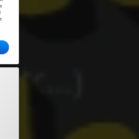
to
l
e
stalar Roblox en Linux rápido y fácil! – Actualizado 2026
ware libre y formatos abiertos en Uruguay
n distro Linux comunitaria
sonales- habeas data – derecho al olvido
lizado el
noviembre 30, 2025