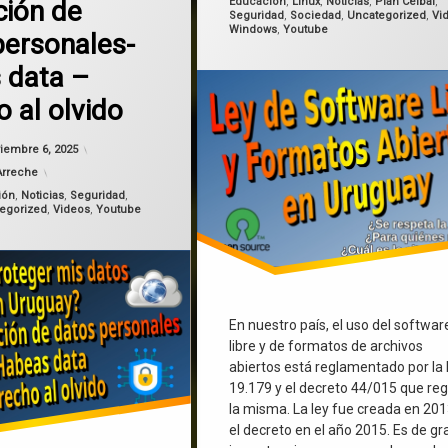
Categorías:
Educación
,
Linux
,
Noticias
,
Plan Ceibal
,
ción de
Seguridad
,
Sociedad
,
Uncategorized
,
Vi
Windows
,
Youtube
personales-
os
 data –
 al olvido
Actualizado el
noviembre 6, 2025
iembre 6, 2025
Arreche
ión
,
Noticias
,
Seguridad
,
egorized
,
Videos
,
Youtube
En nuestro país, el uso del softwar
libre y de formatos de archivos
abiertos está reglamentado por la 
19.179 y el decreto 44/015 que reg
la misma. La ley fue creada en 201
el decreto en el año 2015. Es de gr