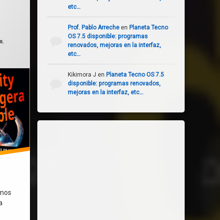
etc…
do el
febrero 7, 2026
Prof. Pablo Arreche
en
Planeta Tecno
OS 7.5 disponible: programas
s
,
renovados, mejoras en la interfaz,
etc…
Kikimora J
en
Planeta Tecno OS 7.5
disponible: programas renovados,
mejoras en la interfaz, etc…
amos
a