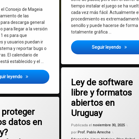
tiempo instalar el juego se ha vuel
o el Consejo de Mageia
cada vez más fácil. Actualmente e
zamiento de las
procedimiento es extremadament
 para descarga general
sencillo y puede hacerse de forma
o para llegar a la versión
totalmente gráfica …
 1 es para que
s y usuarios puedan ir
¡Como In
Seguir leyendo
istema y reportar bugs o
as. El calendario de
está establecido y el …
en Ley de soft
Deja un comentario
Mageia 10 alpha 1 ha sido lanzada – Novedades de esta gra
uir leyendo
Ley de software
libre y formatos
abiertos en
en ¿Cómo proteger nuestros datos en Uruguay? Protección de datos per
mentario
proteger
Uruguay
os datos en
Actua
Publicada el
noviembre 30, 2025
y?
por
Prof. Pablo Arreche