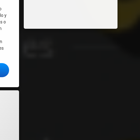
o
lo y
s o
n
en
es
 25.1 – Un sistema operativo estable y muy personalizable
buntu y derivadas ¡Con instalador de Wine y Lutris!
lar Roblox en Linux rápido y fácil! – Actualizado 2026
Linux comunitaria