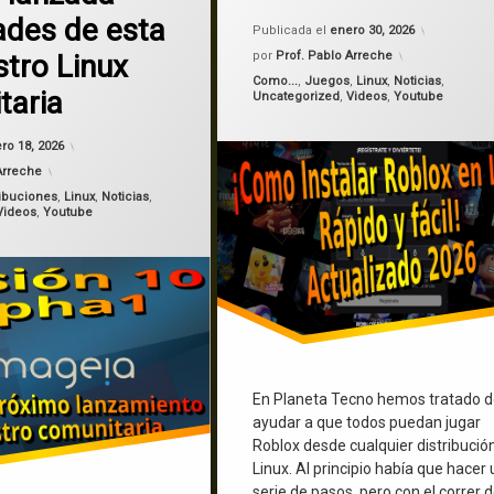
des de esta
Actualizad
Publicada el
enero 30, 2026
por
Prof. Pablo Arreche
stro Linux
Categorías:
Como...
,
Juegos
,
Linux
,
Noticias
,
taria
Uncategorized
,
Videos
,
Youtube
Actualizado el
enero 18, 2026
ro 18, 2026
Arreche
ribuciones
,
Linux
,
Noticias
,
Videos
,
Youtube
En Planeta Tecno hemos tratado 
ayudar a que todos puedan jugar
Roblox desde cualquier distribució
Linux. Al principio había que hacer
serie de pasos, pero con el correr d