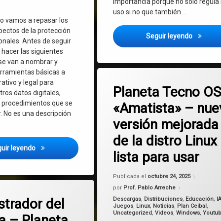
importancia porque no solo regula
uso si no que también …
lo vamos a repasar los
pectos de la protección
Ley de s
Seguir leyendo
onales. Antes de seguir
 hacer las siguientes
 se van a nombrar y
erramientas básicas a
Etiquetado
en Planeta Tecno OS
6 comentarios
rativo y legal para
Debian
Planeta Tecno OS
ros datos digitales,
s procedimientos que se
«Amatista» – nue
IA
. No es una descripción
versión mejorada
Linux
de la distro Linux
Planeta Tecno OS
¿Cómo proteger nuestros datos en Uruguay? Protección de 
uir leyendo
lista para usar
Uruguay
Actualiz
Publicada el
octubre 24, 2025
Windows
por
Prof. Pablo Arreche
en Administrador del Sistema – Planeta Tecno OS: un programa creado pa
mentario
Categorías:
strador del
Descargas
,
Distribuciones
,
Educación
,
I
Juegos
,
Linux
,
Noticias
,
Plan Ceibal
,
wine
Uncategorized
,
Videos
,
Windows
,
Youtu
a – Planeta