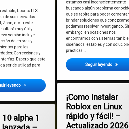
estamos casi inconscientemente
buscando algún problema conocid
n estable, Ubuntu LTS
que se repita para poder comentar
una de sus derivadas
brindar soluciones que conozcamo
, Zorin, etc…) este
podamos resolver investigando. Si
sultará muy útil y
embargo, en ocasiones nos
ueva versión incluye
encontramos con sistemas tan bi
cción de errores y
diseñados, estables y con solucion
ientas para los
prácticas …
edades: Correcciones y
interfaz: Espero que este
MX Linux
Seguir leyendo
a ser de utilidad para
Administrador del Sistema Planeta Tecno 2.0 para Debian, U
uir leyendo
Etiquetado
en ¡Como Insta
Deja un comentario
Linux
¡Como Instalar
Roblox en Linux
Roblox
en Mageia 10 alpha 1 ha sido lanzada – Novedades de esta gran distro 
mentario
rápido y fácil! –
 10 alpha 1
Sober
Actualizado 2026
o lanzada –