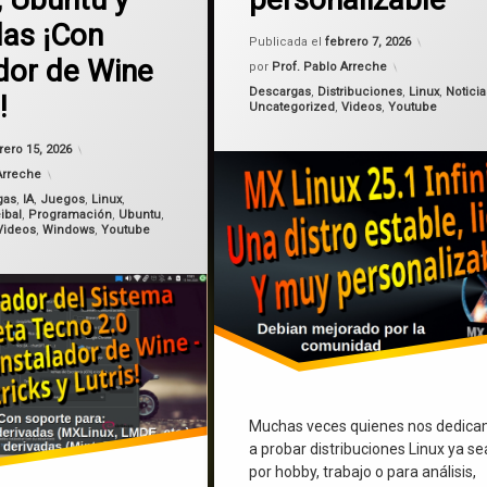
MX Linux 25
das ¡Con
Actualiza
Publicada el
febrero 7, 2026
ador de Wine
por
Prof. Pablo Arreche
Categorías:
Descargas
,
Distribuciones
,
Linux
,
Noticia
!
Uncategorized
,
Videos
,
Youtube
Actualizado el
febrero 15, 2026
rero 15, 2026
Arreche
gas
,
IA
,
Juegos
,
Linux
,
ibal
,
Programación
,
Ubuntu
,
Videos
,
Windows
,
Youtube
Muchas veces quienes nos dedic
a probar distribuciones Linux ya se
por hobby, trabajo o para análisis,