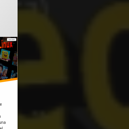
o el
enero 30, 2026
de
n
 una
el