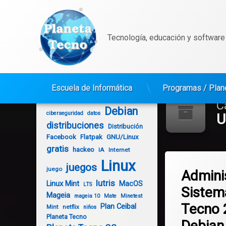
Tecnología, educación y software 
Saltar
al
Escuela de Informática
Programas / Plan
contenido
Android
Ceibal
AGESIC
C
Debian
ciberseguridad
datos
U
distribuciones
Distribución
Facebook
Flatpak
GNU/Linux
gratis
hackeo
IA
Internet
Etiquetado
Linux
Deja un co
juegos
Administrador del
juego
Admini
lutris
Linux Mint
MacOS
LTS
Sistem
Debian
Mageia
mageia 10
Mate
Minetest
Tecno 
Plan Ceibal
Mint
netflix
niños
Linux
Planeta Tecno
Debian