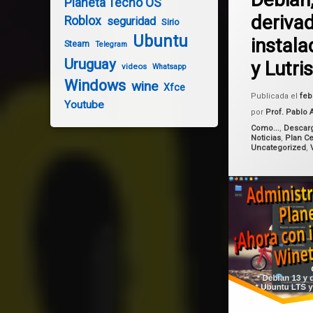
Planeta Tecno OS
lutris
deriva
Roblox
seguridad
Sirio
Planeta Tecno
Ubuntu
instal
Steam
Telegram
Uruguay
y Lutris
Ubuntu
videos
Whatsapp
Windows
wine
Xfce
wine
Publicada el
feb
Youtube
por
Prof. Pablo 
Categorías:
Como...
,
Descar
Noticias
,
Plan Ce
Uncategorized
,